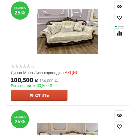
СКИДКА
СКИДКА
25%
25%
(0)
Диван Мона Лиза караваджо
АКЦИЯ
100,500
134,000
Р
Р
33,500
Вы экономите:
Р
КУПИТЬ
СКИДКА
СКИДКА
25%
25%