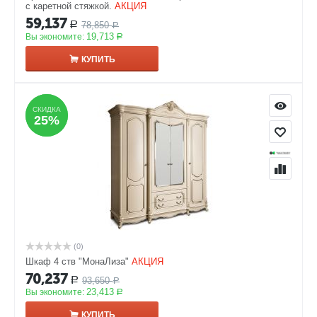
с каретной стяжкой.
АКЦИЯ
59,137
78,850
Р
Р
19,713
Вы экономите:
Р
КУПИТЬ
СКИДКА
СКИДКА
25%
25%
(0)
Шкаф 4 ств "МонаЛиза"
АКЦИЯ
70,237
93,650
Р
Р
23,413
Вы экономите:
Р
КУПИТЬ