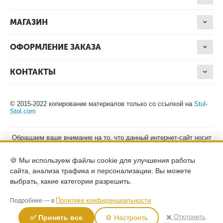
МАГАЗИН
ОФОРМЛЕНИЕ ЗАКАЗА
КОНТАКТЫ
© 2015-2022 копирование материалов только со ссылкой на
Stul-
Stol.com
Обращаем ваше внимание на то, что данный интернет-сайт носит
исключительно информационный характер и ни при каких
условиях не является публичной офертой, определяемой
🍪 Мы используем файлы cookie для улучшения работы
положениями Статьи 437 (2) Гражданского кодекса Российской
Федерации. Для получения подробной информации о наличии и
сайта, анализа трафика и персонализации. Вы можете
стоимости указанных товаров, пожалуйста, обращайтесь к
выбрать, какие категории разрешить.
менеджерам компании по телефону.
Политика конфиденциальности
хранение и защита персональных
Политике конфиденциальности
Подробнее — в
данных
согласие на обработку персональных данных
✖️ Отклонить
✅ Принять все
⚙️ Настроить