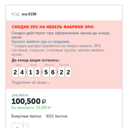
КОД:
era-0198
СКИДКИ 25% НА МЕБЕЛЬ ФАБРИКИ ЭРА!
Скидки действуют при оформлении заказа до конца
июля
Каталог мебели эра со скидками.
* Скидки распространяются на любую мебель ЭРА:
гостиные, спальни, столовые группы, мягкая мебель,
кухни.
До конца акции осталось:
Days
Hours
Minutes
Seconds
1
1
2
2
3
3
4
4
1
1
1
1
2
2
3
3
4
4
5
5
5
5
6
6
1
1
2
2
2
1
1
Подробнее об акции→
134,000
Р
100,500
Р
33,500
Вы экономите:
Р
Бонусные баллы:
3015 баллов
+