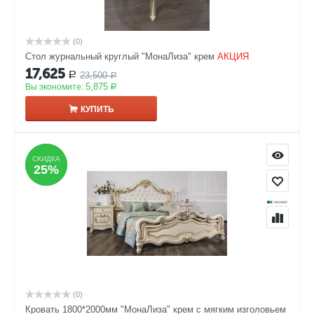
(0)
Стол журнальный круглый "МонаЛиза" крем
АКЦИЯ
17,625
23,500
Р
Р
5,875
Вы экономите:
Р
КУПИТЬ
СКИДКА
СКИДКА
25%
25%
(0)
Кровать 1800*2000мм "МонаЛиза" крем с мягким изголовьем