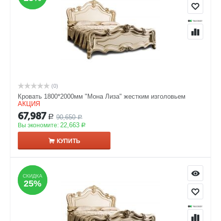
(0)
Кровать 1800*2000мм "Мона Лиза" жестким изголовьем
АКЦИЯ
67,987
90,650
Р
Р
22,663
Вы экономите:
Р
КУПИТЬ
СКИДКА
СКИДКА
25%
25%