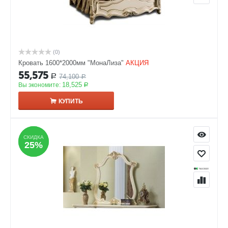
(0)
Кровать 1600*2000мм "МонаЛиза"
АКЦИЯ
55,575
74,100
Р
Р
18,525
Вы экономите:
Р
КУПИТЬ
СКИДКА
СКИДКА
25%
25%