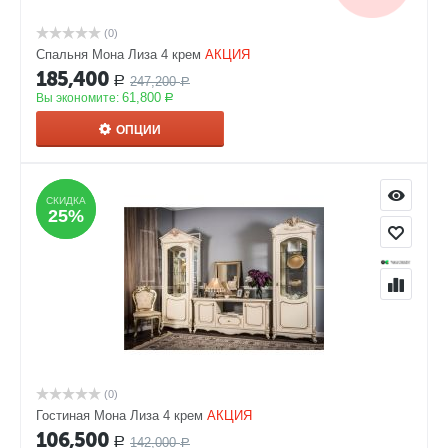
(0)
Спальня Мона Лиза 4 крем
АКЦИЯ
185,400
247,200
Р
Р
61,800
Вы экономите:
Р
ОПЦИИ
СКИДКА
СКИДКА
25%
25%
(0)
Гостиная Мона Лиза 4 крем
АКЦИЯ
106,500
142,000
Р
Р