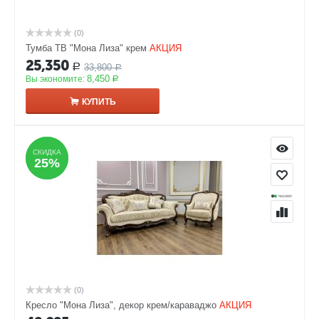
(0)
Тумба ТВ "Мона Лиза" крем
АКЦИЯ
25,350
33,800
Р
Р
8,450
Вы экономите:
Р
КУПИТЬ
СКИДКА
СКИДКА
25%
25%
(0)
Кресло "Мона Лиза", декор крем/караваджо
АКЦИЯ