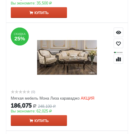
35,500
Вы экономите:
Р
КУПИТЬ
СКИДКА
СКИДКА
25%
25%
(0)
Мягкая мебель Мона Лиза караваджо
АКЦИЯ
186,075
248,100
Р
Р
62,025
Вы экономите:
Р
КУПИТЬ