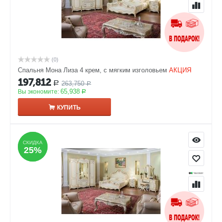
(0)
Спальня Мона Лиза 4 крем, с мягким изголовьем
АКЦИЯ
197,812
263,750
Р
Р
65,938
Вы экономите:
Р
КУПИТЬ
СКИДКА
СКИДКА
25%
25%