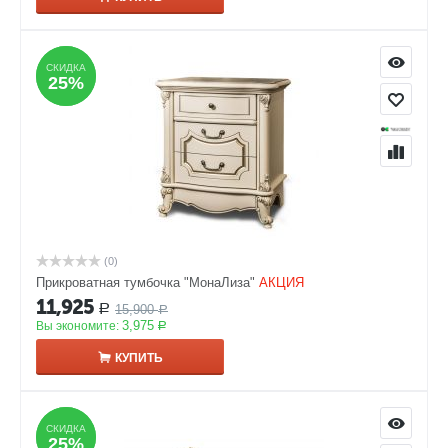
СКИДКА
СКИДКА
25%
25%
(0)
Прикроватная тумбочка "МонаЛиза"
АКЦИЯ
11,925
15,900
Р
Р
3,975
Вы экономите:
Р
КУПИТЬ
СКИДКА
СКИДКА
25%
25%