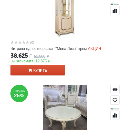
(0)
Витрина одностворчатая "Мона Лиза" крем
АКЦИЯ
38,625
51,500
Р
Р
12,875
Вы экономите:
Р
КУПИТЬ
СКИДКА
СКИДКА
25%
25%