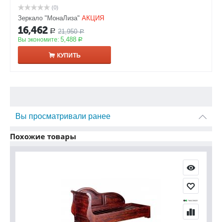
(0)
Зеркало "МонаЛиза"
АКЦИЯ
16,462
21,950
Р
Р
5,488
Вы экономите:
Р
КУПИТЬ
Вы просматривали ранее
Похожие товары
С
С