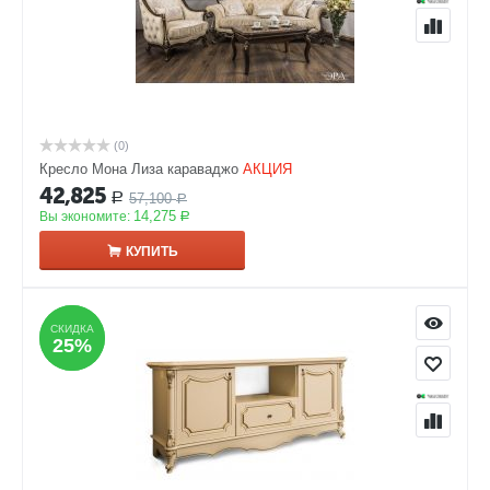
(0)
Кресло Мона Лиза караваджо
АКЦИЯ
42,825
57,100
Р
Р
14,275
Вы экономите:
Р
КУПИТЬ
СКИДКА
СКИДКА
25%
25%