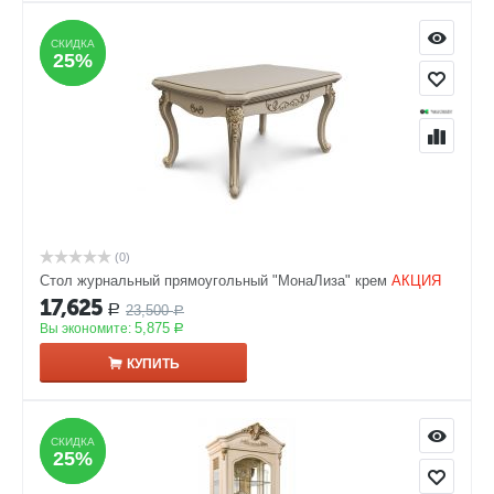
СКИДКА
СКИДКА
25%
25%
(0)
Стол журнальный прямоугольный "МонаЛиза" крем
АКЦИЯ
17,625
23,500
Р
Р
5,875
Вы экономите:
Р
КУПИТЬ
СКИДКА
СКИДКА
25%
25%