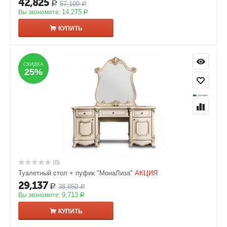
42,825
57,100
Р
Р
14,275
Вы экономите:
Р
КУПИТЬ
СКИДКА
СКИДКА
25%
25%
(0)
Туалетный стол + пуфик "МонаЛиза"
АКЦИЯ
29,137
38,850
Р
Р
9,713
Вы экономите:
Р
КУПИТЬ