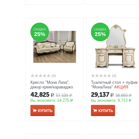
СКИДКА
СКИДКА
СКИДКА
СКИДКА
25%
25%
25%
25%
(0)
(0)
Кресло "Мона Лиза",
Туалетный стол + пуфик
декор крем/караваджо
"МонаЛиза"
АКЦИЯ
АКЦИЯ
42,825
29,137
57,100
38,850
Р
Р
Р
Р
14,275
9,713
Вы экономите:
Вы экономите:
Р
Р
КУПИТЬ
КУПИТЬ