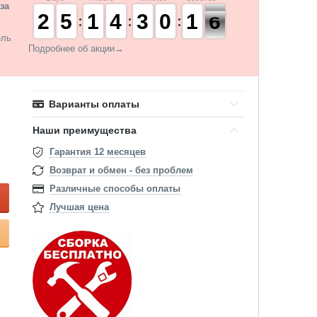
за
1
1
2
2
4
4
5
5
1
1
1
1
3
3
4
4
2
2
3
3
9
9
0
0
2
1
1
5
4
5
ель
Подробнее об акции→
Варианты оплаты
Наши преимущества
Гарантия 12 месяцев
Возврат и обмен - без проблем
Различные способы оплаты
Лучшая цена