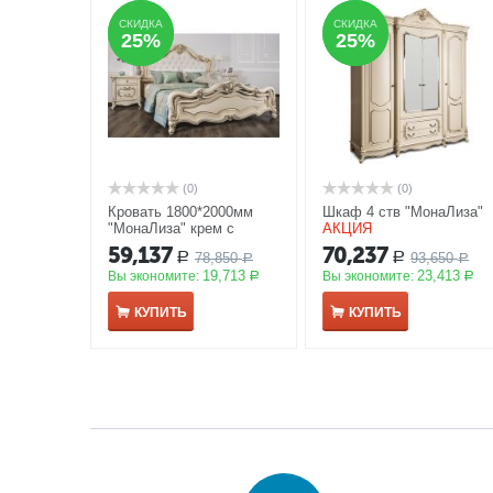
СКИДКА
СКИДКА
СКИДКА
СКИДКА
25%
25%
25%
25%
(0)
(0)
Кровать 1800*2000мм
Шкаф 4 ств "МонаЛиза"
"МонаЛиза" крем с
АКЦИЯ
мягким изголовьем с
59,137
70,237
78,850
93,650
Р
Р
каретной стяжкой.
Р
Р
19,713
23,413
Вы экономите:
Вы экономите:
АКЦИЯ
Р
Р
КУПИТЬ
КУПИТЬ