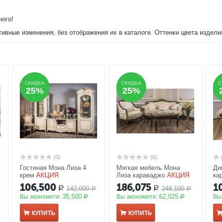
ного!
тивные изменения, без отображения их в каталоге. Оттенки цвета издел
СКИДКА
СКИДКА
СКИДКА
СКИДКА
С
С
25%
25%
25%
25%
(0)
(0)
Гостиная Мона Лиза 4
Мягкая мебель Мона
Ди
крем
АКЦИЯ
Лиза караваджо
АКЦИЯ
ка
106,500
186,075
1
142,000
248,100
Р
Р
Р
Р
35,500
62,025
Вы экономите:
Вы экономите:
Вы
Р
Р
КУПИТЬ
КУПИТЬ