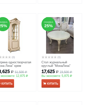
КИДКА
КИДКА
СКИДКА
СКИДКА
25%
25%
25%
25%
(0)
(0)
трина одностворчатая
Стол журнальный
она Лиза" крем
круглый "МонаЛиза"
КЦИЯ
крем
АКЦИЯ
8,625
17,625
51,500
23,500
Р
Р
Р
Р
12,875
5,875
 экономите:
Вы экономите:
Р
Р
КУПИТЬ
КУПИТЬ