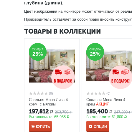
глубина (длина).
Цвет изображения на мониторе может отличаться от реаль
Производитель оставляет за собой право вносить конструк
ТОВАРЫ В КОЛЛЕКЦИИ
СКИДКА
СКИДКА
СКИДКА
СКИДКА
25%
25%
25%
25%
(0)
(0)
Спальня Мона Лиза 4
Спальня Мона Лиза 4
крем, с мягким
крем
АКЦИЯ
изголовьем
АКЦИЯ
197,812
185,400
263,750
247,200
Р
Р
Р
Р
65,938
61,800
Вы экономите:
Вы экономите:
Р
Р
КУПИТЬ
ОПЦИИ