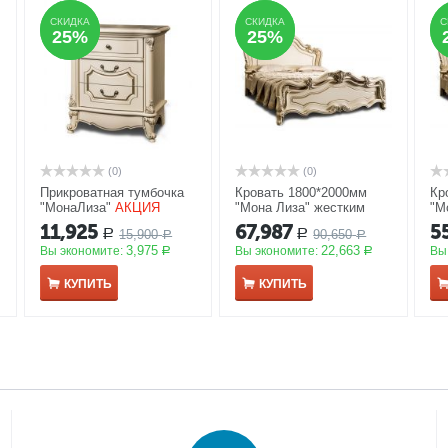
СКИДКА
СКИДКА
СКИДКА
СКИДКА
С
С
25%
25%
25%
25%
(0)
(0)
Прикроватная тумбочка
Кровать 1800*2000мм
Кр
"МонаЛиза"
АКЦИЯ
"Мона Лиза" жестким
"М
изголовьем
АКЦИЯ
11,925
67,987
5
15,900
90,650
Р
Р
Р
Р
3,975
22,663
Вы экономите:
Вы экономите:
Вы
Р
Р
КУПИТЬ
КУПИТЬ