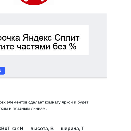
ех элементов сделает комнату яркой и будет
гким и плавным линиям.
xBxT как H — высота, B — ширина, T —