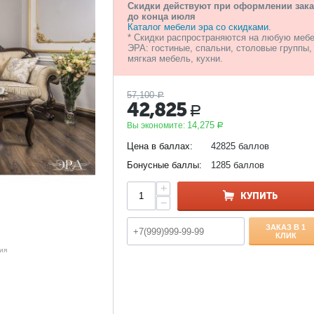
Скидки действуют при оформлении зака
до конца июля
Каталог мебели эра со скидками.
* Скидки распространяются на любую меб
ЭРА: гостиные, спальни, столовые группы,
мягкая мебель, кухни.
57,100
Р
42,825
Р
14,275
Вы экономите:
Р
Цена в баллах:
42825 баллов
Бонусные баллы:
1285 баллов
+
КУПИТЬ
−
ЗАКАЗ В 1
КЛИК
ия