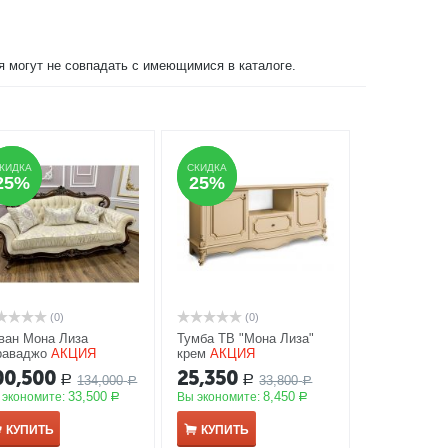
ия могут не совпадать с имеющимися в каталоге.
КИДКА
КИДКА
СКИДКА
СКИДКА
25%
25%
25%
25%
(0)
(0)
ван Мона Лиза
Тумба ТВ "Мона Лиза"
раваджо
АКЦИЯ
крем
АКЦИЯ
00,500
25,350
134,000
33,800
Р
Р
Р
Р
33,500
8,450
 экономите:
Вы экономите:
Р
Р
КУПИТЬ
КУПИТЬ