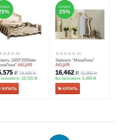
КИДКА
КИДКА
СКИДКА
СКИДКА
25%
25%
25%
25%
(0)
(0)
овать 1600*2000мм
Зеркало "МонаЛиза"
онаЛиза"
АКЦИЯ
АКЦИЯ
5,575
16,462
74,100
21,950
Р
Р
Р
Р
18,525
5,488
 экономите:
Вы экономите:
Р
Р
КУПИТЬ
КУПИТЬ