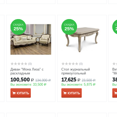
СКИДКА
СКИДКА
СКИДКА
СКИДКА
С
С
25%
25%
25%
25%
(0)
(0)
Диван "Мона Лиза" с
Стол журнальный
Ви
раскладным
прямоугольный
"М
механизмом, декор крем/
"МонаЛиза" крем
А
100,500
17,625
3
134,000
23,500
Р
Р
караваджо
АКЦИЯ
Р
АКЦИЯ
Р
33,500
5,875
Вы экономите:
Вы экономите:
Вы
Р
Р
КУПИТЬ
КУПИТЬ