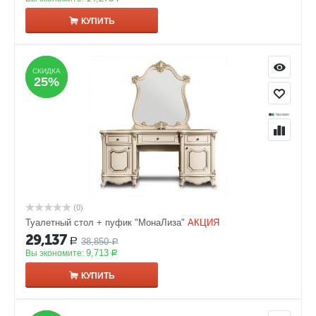
КУПИТЬ
СКИДКА
СКИДКА
25%
25%
(0)
Туалетный стол + пуфик "МонаЛиза"
АКЦИЯ
29,137
38,850
Р
Р
9,713
Вы экономите:
Р
КУПИТЬ