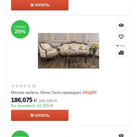
КУПИТЬ
СКИДКА
СКИДКА
25%
25%
(0)
Мягкая мебель Мона Лиза караваджо
АКЦИЯ
186,075
248,100
Р
Р
62,025
Вы экономите:
Р
КУПИТЬ