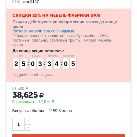
КОД:
era-0147
СКИДКИ 25% НА МЕБЕЛЬ ФАБРИКИ ЭРА!
Скидки действуют при оформлении заказа до конца
июля
Каталог мебели эра со скидками.
* Скидки распространяются на любую мебель ЭРА:
гостиные, спальни, столовые группы, мягкая мебель,
кухни.
До конца акции осталось:
Days
Hours
Minutes
Seconds
1
1
2
2
4
4
5
5
9
9
0
0
2
2
3
3
2
2
3
3
3
3
4
4
1
0
0
5
4
4
Подробнее об акции→
51,500
Р
38,625
Р
12,875
Вы экономите:
Р
Бонусные баллы:
1159 баллов
+
−