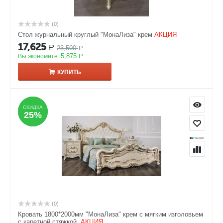
(0)
Стол журнальный круглый "МонаЛиза" крем
АКЦИЯ
17,625
23,500
Р
Р
5,875
Вы экономите:
Р
КУПИТЬ
СКИДКА
СКИДКА
25%
25%
(0)
Кровать 1800*2000мм "МонаЛиза" крем с мягким изголовьем
с каретной стяжкой.
АКЦИЯ