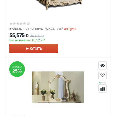
(0)
Кровать 1600*2000мм "МонаЛиза"
АКЦИЯ
55,575
74,100
Р
Р
18,525
Вы экономите:
Р
КУПИТЬ
СКИДКА
СКИДКА
25%
25%