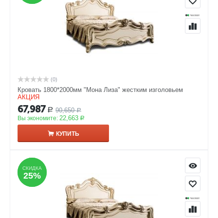
(0)
Кровать 1800*2000мм "Мона Лиза" жестким изголовьем
АКЦИЯ
67,987
90,650
Р
Р
22,663
Вы экономите:
Р
КУПИТЬ
СКИДКА
СКИДКА
25%
25%