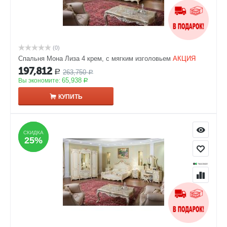
(0)
Спальня Мона Лиза 4 крем, с мягким изголовьем
АКЦИЯ
197,812
263,750
Р
Р
65,938
Вы экономите:
Р
КУПИТЬ
СКИДКА
СКИДКА
25%
25%