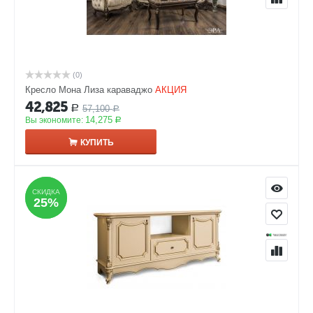
(0)
Кресло Мона Лиза караваджо
АКЦИЯ
42,825
57,100
Р
Р
14,275
Вы экономите:
Р
КУПИТЬ
СКИДКА
СКИДКА
25%
25%