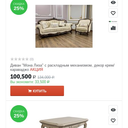
СКИДКА
СКИДКА
25%
25%
(0)
Диван "Мона Лиза" с раскладным механизмом, декор крем/
караваджо
АКЦИЯ
100,500
134,000
Р
Р
33,500
Вы экономите:
Р
КУПИТЬ
СКИДКА
СКИДКА
25%
25%