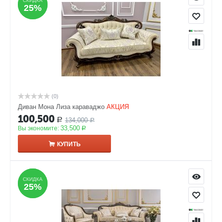
СКИДКА
СКИДКА
25%
25%
(0)
Диван Мона Лиза караваджо
АКЦИЯ
100,500
134,000
Р
Р
33,500
Вы экономите:
Р
КУПИТЬ
СКИДКА
СКИДКА
25%
25%