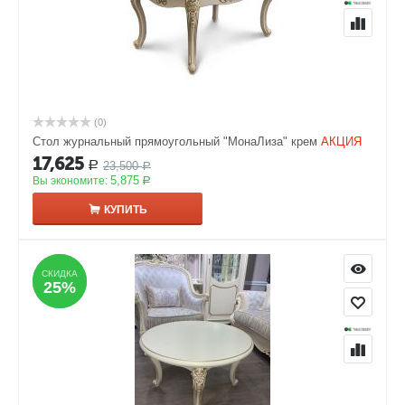
(0)
Стол журнальный прямоугольный "МонаЛиза" крем
АКЦИЯ
17,625
23,500
Р
Р
5,875
Вы экономите:
Р
КУПИТЬ
СКИДКА
СКИДКА
25%
25%