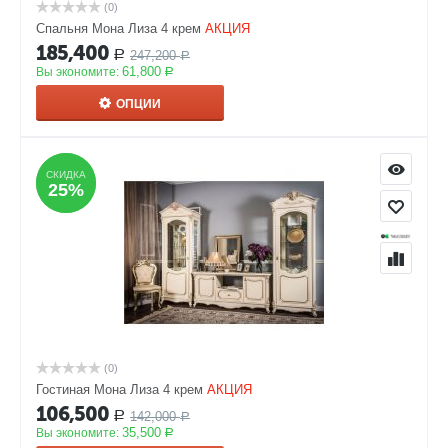
(0)
Спальня Мона Лиза 4 крем
АКЦИЯ
185,400
247,200
Р
Р
61,800
Вы экономите:
Р
ОПЦИИ
СКИДКА
СКИДКА
25%
25%
(0)
Гостиная Мона Лиза 4 крем
АКЦИЯ
106,500
142,000
Р
Р
35,500
Вы экономите:
Р