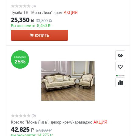
(0)
Тумба ТВ "Мона Лиза" крем
АКЦИЯ
25,350
33,800
Р
Р
8,450
Вы экономите:
Р
КУПИТЬ
СКИДКА
СКИДКА
25%
25%
(0)
Кресло "Мона Лиза", декор крем/караваджо
АКЦИЯ
42,825
57,100
Р
Р
14,275
Вы экономите:
Р