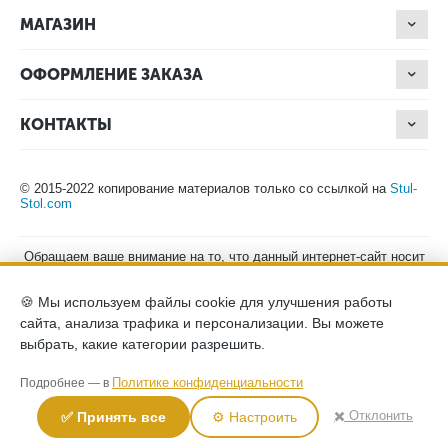
МАГАЗИН
ОФОРМЛЕНИЕ ЗАКАЗА
КОНТАКТЫ
© 2015-2022 копирование материалов только со ссылкой на
Stul-
Stol.com
Обращаем ваше внимание на то, что данный интернет-сайт носит
исключительно информационный характер и ни при каких
условиях не является публичной офертой, определяемой
🍪 Мы используем файлы cookie для улучшения работы
положениями Статьи 437 (2) Гражданского кодекса Российской
Федерации. Для получения подробной информации о наличии и
сайта, анализа трафика и персонализации. Вы можете
стоимости указанных товаров, пожалуйста, обращайтесь к
выбрать, какие категории разрешить.
менеджерам компании по телефону.
Политика конфиденциальности
хранение и защита персональных
Политике конфиденциальности
Подробнее — в
данных
согласие на обработку персональных данных
✖️ Отклонить
✅ Принять все
⚙️ Настроить