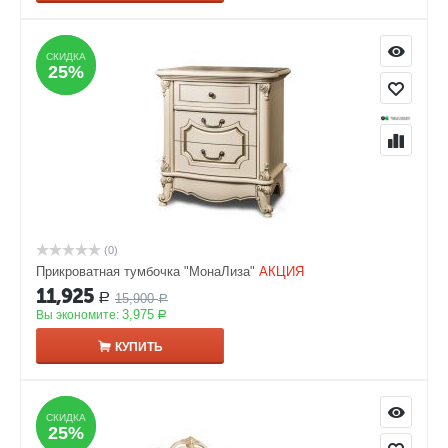
СКИДКА
СКИДКА
25%
25%
(0)
Прикроватная тумбочка "МонаЛиза"
АКЦИЯ
11,925
15,900
Р
Р
3,975
Вы экономите:
Р
КУПИТЬ
СКИДКА
СКИДКА
25%
25%