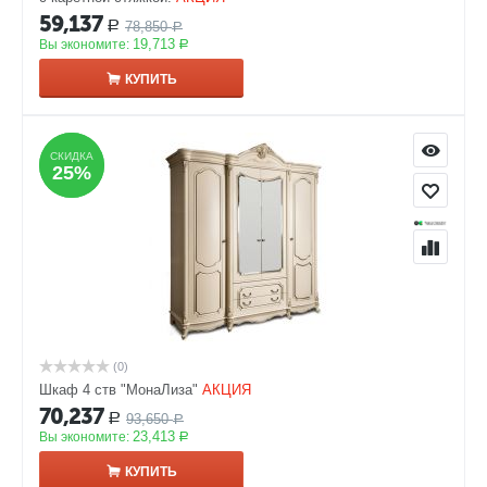
59,137
78,850
Р
Р
19,713
Вы экономите:
Р
КУПИТЬ
СКИДКА
СКИДКА
25%
25%
(0)
Шкаф 4 ств "МонаЛиза"
АКЦИЯ
70,237
93,650
Р
Р
23,413
Вы экономите:
Р
КУПИТЬ