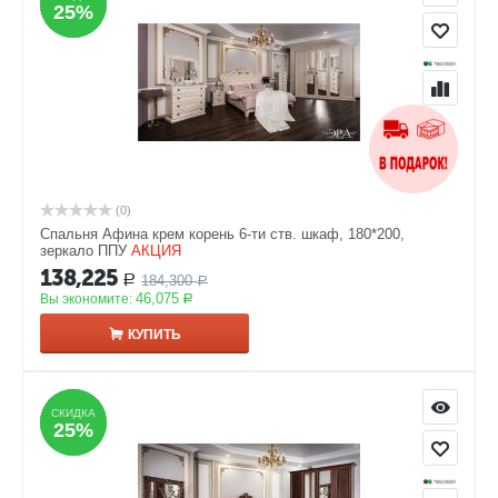
25%
25%
(0)
Спальня Афина крем корень 6-ти ств. шкаф, 180*200,
зеркало ППУ
АКЦИЯ
138,225
184,300
Р
Р
46,075
Вы экономите:
Р
КУПИТЬ
СКИДКА
СКИДКА
25%
25%