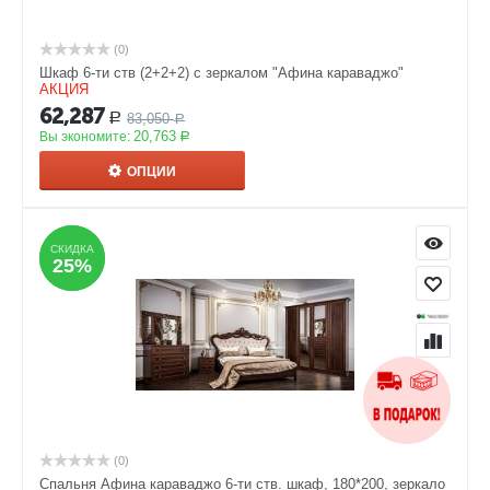
(0)
Шкаф 6-ти ств (2+2+2) с зеркалом "Афина караваджо"
АКЦИЯ
62,287
83,050
Р
Р
20,763
Вы экономите:
Р
ОПЦИИ
СКИДКА
СКИДКА
25%
25%
(0)
Спальня Афина караваджо 6-ти ств. шкаф, 180*200, зеркало