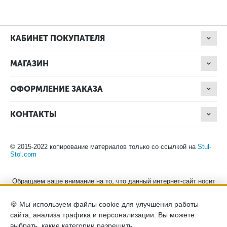
КАБИНЕТ ПОКУПАТЕЛЯ
МАГАЗИН
ОФОРМЛЕНИЕ ЗАКАЗА
КОНТАКТЫ
© 2015-2022 копирование материалов только со ссылкой на
Stul-
Stol.com
Обращаем ваше внимание на то, что данный интернет-сайт носит
исключительно информационный характер и ни при каких
условиях не является публичной офертой, определяемой
🍪 Мы используем файлы cookie для улучшения работы
положениями Статьи 437 (2) Гражданского кодекса Российской
Федерации. Для получения подробной информации о наличии и
сайта, анализа трафика и персонализации. Вы можете
стоимости указанных товаров, пожалуйста, обращайтесь к
выбрать, какие категории разрешить.
менеджерам компании по телефону.