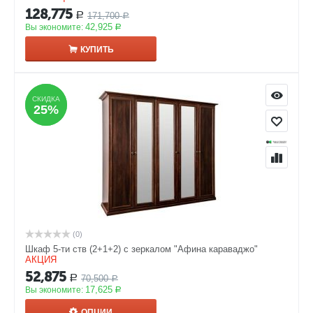
128,775
171,700
Р
Р
42,925
Вы экономите:
Р
КУПИТЬ
СКИДКА
СКИДКА
25%
25%
(0)
Шкаф 5-ти ств (2+1+2) с зеркалом "Афина караваджо"
АКЦИЯ
52,875
70,500
Р
Р
17,625
Вы экономите:
Р
ОПЦИИ