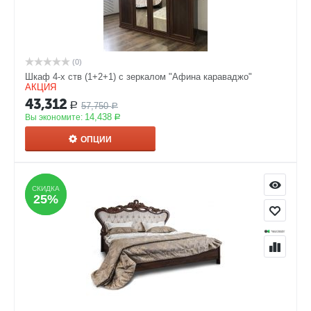
(0)
Шкаф 4-х ств (1+2+1) с зеркалом "Афина караваджо"
АКЦИЯ
43,312
57,750
Р
Р
14,438
Вы экономите:
Р
ОПЦИИ
СКИДКА
СКИДКА
25%
25%