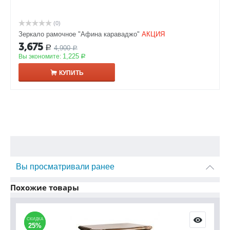
(0)
Зеркало рамочное "Афина караваджо"
АКЦИЯ
3,675
4,900
Р
Р
1,225
Вы экономите:
Р
КУПИТЬ
Вы просматривали ранее
Похожие товары
СКИДКА
СКИДКА
С
С
25%
25%