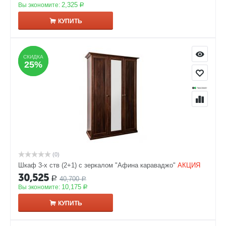
2,325
Вы экономите:
Р
КУПИТЬ
СКИДКА
СКИДКА
25%
25%
(0)
Шкаф 3-х ств (2+1) с зеркалом "Афина караваджо"
АКЦИЯ
30,525
40,700
Р
Р
10,175
Вы экономите:
Р
КУПИТЬ