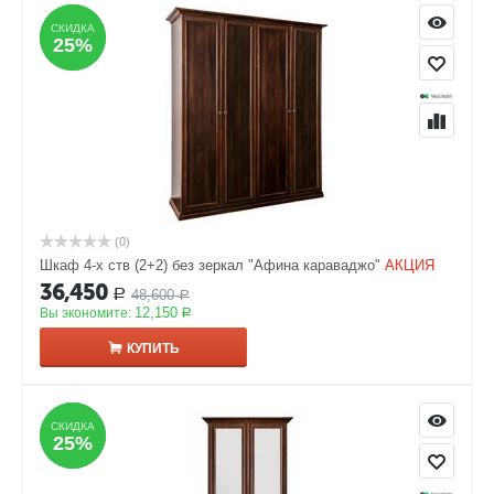
СКИДКА
СКИДКА
25%
25%
(0)
Шкаф 4-х ств (2+2) без зеркал "Афина караваджо"
АКЦИЯ
36,450
48,600
Р
Р
12,150
Вы экономите:
Р
КУПИТЬ
СКИДКА
СКИДКА
25%
25%