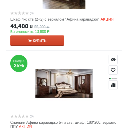
(0)
Шкаф 4-х ств (2+2) с зеркалом "Афина караваджо"
АКЦИЯ
41,400
55,200
Р
Р
13,800
Вы экономите:
Р
КУПИТЬ
СКИДКА
СКИДКА
25%
25%
(0)
Спальня Афина караваджо 5-ти ств. шкаф, 180*200, зеркало
ППУ
АКЦИЯ