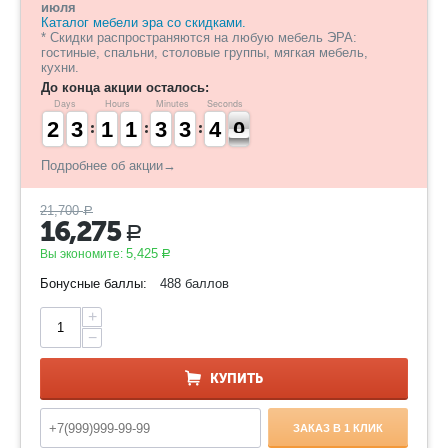
июля
Каталог мебели эра со скидками.
* Скидки распространяются на любую мебель ЭРА:
гостиные, спальни, столовые группы, мягкая мебель,
кухни.
До конца акции осталось:
Days
Hours
Minutes
Seconds
1
1
2
2
2
2
3
3
1
1
1
1
1
1
1
1
2
2
3
3
2
2
3
3
4
3
0
9
3
9
Подробнее об акции→
21,700
Р
16,275
Р
5,425
Вы экономите:
Р
Бонусные баллы:
488 баллов
+
−
КУПИТЬ
ЗАКАЗ В 1 КЛИК