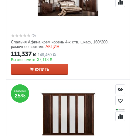
(0)
Спальня Афина крем корень 4-х ств. шкаф, 160*200,
рамочное зеркало
АКЦИЯ
111,337
148,450
Р
Р
37,113
Вы экономите:
Р
КУПИТЬ
СКИДКА
СКИДКА
25%
25%