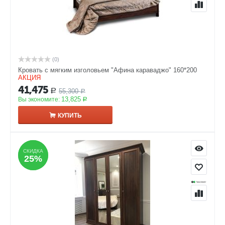
(0)
Кровать с мягким изголовьем "Афина караваджо" 160*200
АКЦИЯ
41,475
55,300
Р
Р
13,825
Вы экономите:
Р
КУПИТЬ
СКИДКА
СКИДКА
25%
25%