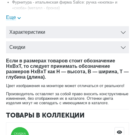
Фурнитура - итальянская фирма Salice: ручка «кнопка» и
«скоба» (металл - бронза)
Размеры:
Еще
ширина: 500 мм
Характеристики
глубина: 500 мм
высота: 1290 мм
Скидки
Если в размерах товаров стоит обозначение
HxBxT, то следует принимать обозначение
размеров HxBxT как H — высота, B — ширина, T —
глубина (длина).
Цвет изображения на мониторе может отличаться от реального!
Производитель оставляет за собой право вносить конструктивные
изменения, без отображения их в каталоге. Оттенки цвета
изделия могут не совпадать с имеющимися в каталоге.
ТОВАРЫ В КОЛЛЕКЦИИ
СКИДКА
СКИДКА