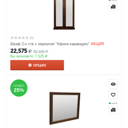
(0)
Шкаф 2-х ств с зеркалом "Афина караваджо"
АКЦИЯ
22,575
30,100
Р
Р
7,525
Вы экономите:
Р
ОПЦИИ
СКИДКА
СКИДКА
25%
25%