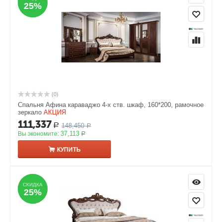
25%
25%
(0)
Спальня Афина караваджо 4-х ств. шкаф, 160*200, рамочное
зеркало
АКЦИЯ
111,337
148,450
Р
Р
37,113
Вы экономите:
Р
КУПИТЬ
СКИДКА
СКИДКА
25%
25%