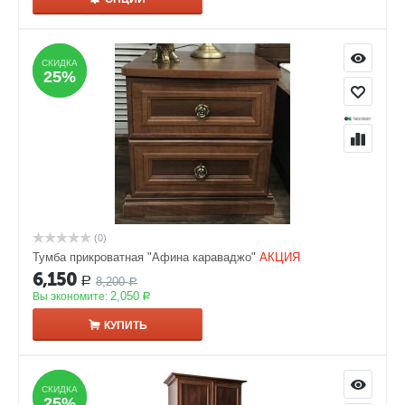
СКИДКА
СКИДКА
25%
25%
(0)
Тумба прикроватная "Афина караваджо"
АКЦИЯ
6,150
8,200
Р
Р
2,050
Вы экономите:
Р
КУПИТЬ
СКИДКА
СКИДКА
25%
25%