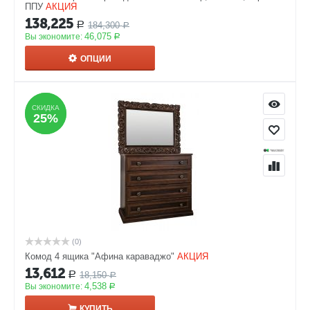
ППУ
АКЦИЯ
138,225
184,300
Р
Р
46,075
Вы экономите:
Р
ОПЦИИ
СКИДКА
СКИДКА
25%
25%
(0)
Комод 4 ящика "Афина караваджо"
АКЦИЯ
13,612
18,150
Р
Р
4,538
Вы экономите:
Р
КУПИТЬ