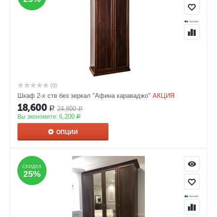
(0)
Шкаф 2-х ств без зеркал "Афина караваджо"
АКЦИЯ
18,600
24,800
Р
Р
6,200
Вы экономите:
Р
ОПЦИИ
СКИДКА
СКИДКА
25%
25%