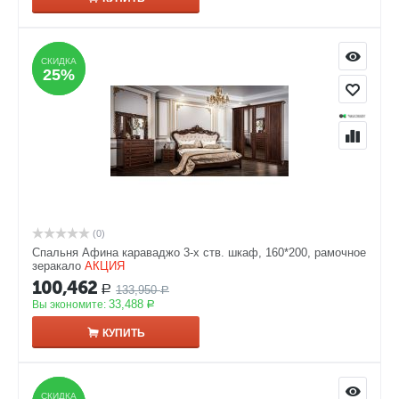
СКИДКА
СКИДКА
25%
25%
(0)
Спальня Афина караваджо 3-х ств. шкаф, 160*200, рамочное
зеракало
АКЦИЯ
100,462
133,950
Р
Р
33,488
Вы экономите:
Р
КУПИТЬ
СКИДКА
СКИДКА