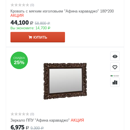
(0)
Кровать с мягким изголовьем "Афина караваджо" 180*200
АКЦИЯ
44,100
58,800
Р
Р
14,700
Вы экономите:
Р
КУПИТЬ
СКИДКА
СКИДКА
25%
25%
(0)
Зеркало ППУ "Афина караваджо"
АКЦИЯ
6,975
9,300
Р
Р