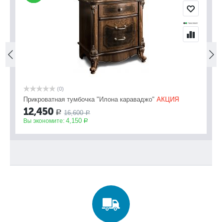
(0)
Прикроватная тумбочка "Илона караваджо"
АКЦИЯ
Ко
12,450
1
16,600
Р
Р
4,150
Вы экономите:
Вы
Р