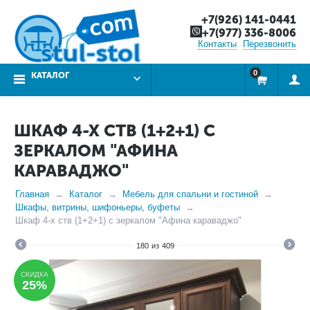
+7(926) 141-0441
+7(977) 336-8006
Контакты
Перезвонить
0
КАТАЛОГ
ШКАФ 4-Х СТВ (1+2+1) С
ЗЕРКАЛОМ "АФИНА
КАРАВАДЖО"
Главная
Каталог
Мебель для спальни и гостиной
Шкафы, витрины, шифоньеры, буфеты
Шкаф 4-х ств (1+2+1) с зеркалом "Афина караваджо"
180
из
409
СКИДКА
25%