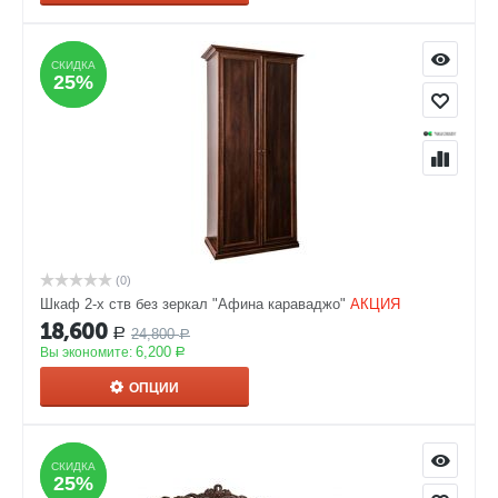
СКИДКА
СКИДКА
25%
25%
(0)
Шкаф 2-х ств без зеркал "Афина караваджо"
АКЦИЯ
18,600
24,800
Р
Р
6,200
Вы экономите:
Р
ОПЦИИ
СКИДКА
СКИДКА
25%
25%