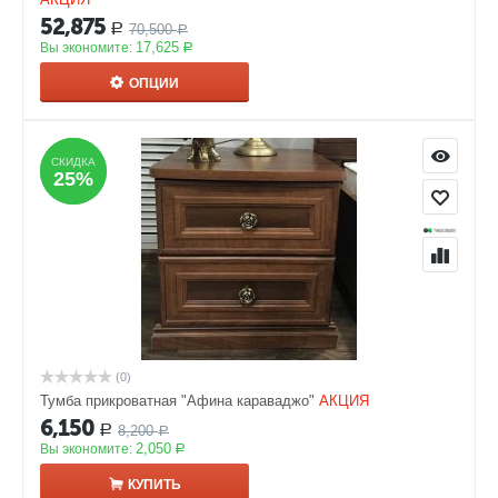
52,875
70,500
Р
Р
17,625
Вы экономите:
Р
ОПЦИИ
СКИДКА
СКИДКА
25%
25%
(0)
Тумба прикроватная "Афина караваджо"
АКЦИЯ
6,150
8,200
Р
Р
2,050
Вы экономите:
Р
КУПИТЬ