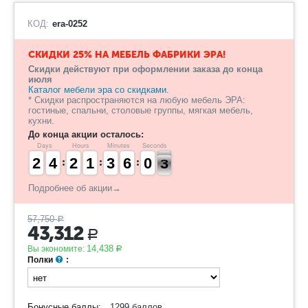
КОД:
era-0252
СКИДКИ 25% НА МЕБЕЛЬ ФАБРИКИ ЭРА!
Скидки действуют при оформлении заказа до конца
июля
Каталог мебели эра со скидками.
* Скидки распространяются на любую мебель ЭРА:
гостиные, спальни, столовые группы, мягкая мебель,
кухни.
До конца акции осталось:
Days
Hours
Minutes
Seconds
1
1
2
2
3
3
4
4
1
1
2
2
1
1
1
1
2
2
3
3
5
5
6
6
1
0
0
2
1
2
Подробнее об акции→
57,750
Р
43,312
Р
14,438
Вы экономите:
Р
Полки
:
Бонусные баллы:
1299 баллов