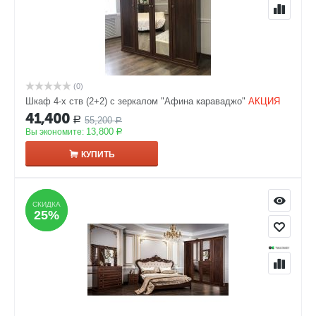
(0)
Шкаф 4-х ств (2+2) с зеркалом "Афина караваджо"
АКЦИЯ
41,400
55,200
Р
Р
13,800
Вы экономите:
Р
КУПИТЬ
СКИДКА
СКИДКА
25%
25%