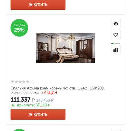
КУПИТЬ
СКИДКА
СКИДКА
25%
25%
(0)
Спальня Афина крем корень 4-х ств. шкаф, 160*200,
рамочное зеркало
АКЦИЯ
111,337
148,450
Р
Р
37,113
Вы экономите:
Р
КУПИТЬ