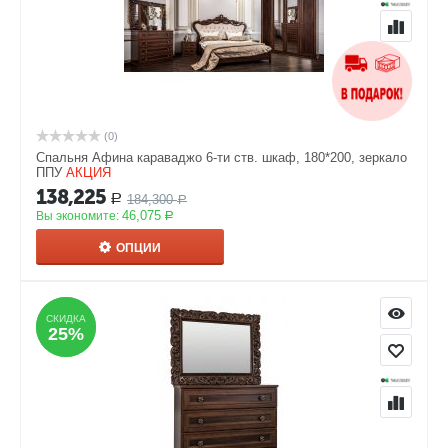
(0)
Спальня Афина караваджо 6-ти ств. шкаф, 180*200, зеркало
ППУ
АКЦИЯ
138,225
184,300
Р
Р
46,075
Вы экономите:
Р
ОПЦИИ
СКИДКА
СКИДКА
25%
25%