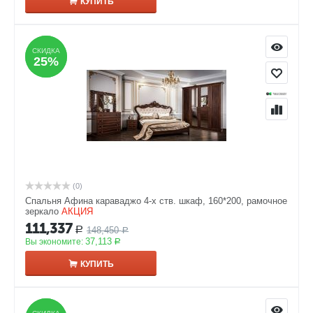
КУПИТЬ
СКИДКА
СКИДКА
25%
25%
(0)
Спальня Афина караваджо 4-х ств. шкаф, 160*200, рамочное
зеркало
АКЦИЯ
111,337
148,450
Р
Р
37,113
Вы экономите:
Р
КУПИТЬ