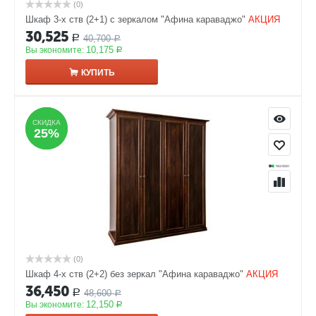
(0)
Шкаф 3-х ств (2+1) с зеркалом "Афина караваджо"
АКЦИЯ
30,525
40,700
Р
Р
10,175
Вы экономите:
Р
КУПИТЬ
СКИДКА
СКИДКА
25%
25%
(0)
Шкаф 4-х ств (2+2) без зеркал "Афина караваджо"
АКЦИЯ
36,450
48,600
Р
Р
12,150
Вы экономите:
Р