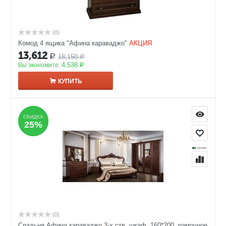
(0)
Комод 4 ящика "Афина караваджо"
АКЦИЯ
13,612
18,150
Р
Р
4,538
Вы экономите:
Р
КУПИТЬ
СКИДКА
СКИДКА
25%
25%
(0)
Спальня Афина караваджо 3-х ств. шкаф, 160*200, рамочное