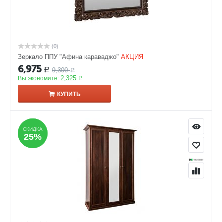
(0)
Зеркало ППУ "Афина караваджо"
АКЦИЯ
6,975
9,300
Р
Р
2,325
Вы экономите:
Р
КУПИТЬ
СКИДКА
СКИДКА
25%
25%