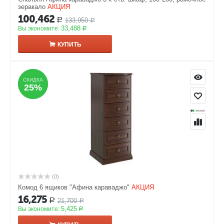
зеракало
АКЦИЯ
100,462
133,950
Р
Р
33,488
Вы экономите:
Р
КУПИТЬ
СКИДКА
СКИДКА
25%
25%
(0)
Комод 6 ящиков "Афина караваджо"
АКЦИЯ
16,275
21,700
Р
Р
5,425
Вы экономите:
Р