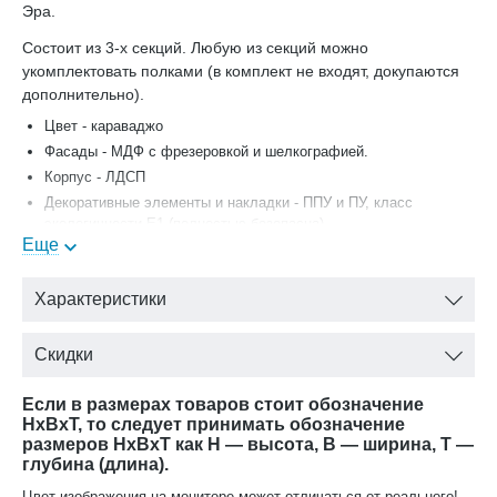
Эра.
Состоит из 3-х секций. Любую из секций можно
укомплектовать полками (в комплект не входят, докупаются
дополнительно).
Цвет - караваджо
Фасады - МДФ с фрезеровкой и шелкографией.
Корпус - ЛДСП
Декоративные элементы и накладки - ППУ и ПУ, класс
экологичности Е1 (полностью безопасна)
Еще
Декоративные элементы, фасады, накладки покрыты темной
патиной и матовым лаком на водной основе
Фурнитура - итальянская фирма Salice: ручка «кнопка» и
Характеристики
«скоба» (металл - бронза)
Размеры:
Скидки
ширина: 1895 мм
Если в размерах товаров стоит обозначение
глубина: 600 мм
HxBxT, то следует принимать обозначение
высота: 2285 мм
размеров HxBxT как H — высота, B — ширина, T —
глубина (длина).
Цвет изображения на мониторе может отличаться от реального!