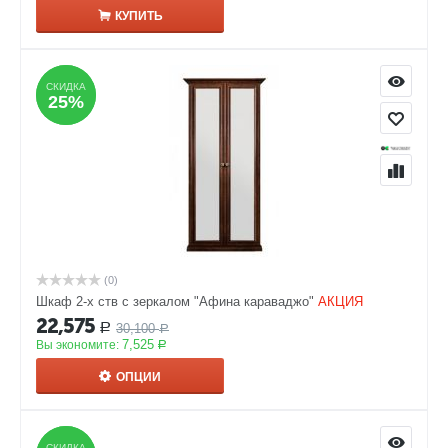
КУПИТЬ
СКИДКА
СКИДКА
25%
25%
(0)
Шкаф 2-х ств с зеркалом "Афина караваджо"
АКЦИЯ
22,575
30,100
Р
Р
7,525
Вы экономите:
Р
ОПЦИИ
СКИДКА
СКИДКА