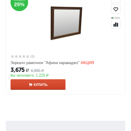
25%
25%
(0)
Зеркало рамочное "Афина караваджо"
АКЦИЯ
3,675
4,900
Р
Р
1,225
Вы экономите:
Р
КУПИТЬ