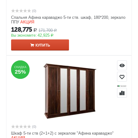
(0)
Спальня Афина караваджо 5-ти ств. шкаф, 180*200, зеркало
ППУ
АКЦИЯ
128,775
171,700
Р
Р
42,925
Вы экономите:
Р
КУПИТЬ
СКИДКА
СКИДКА
25%
25%
(0)
Шкаф 5-ти ств (2+1+2) с зеркалом "Афина караваджо"
АКЦИЯ