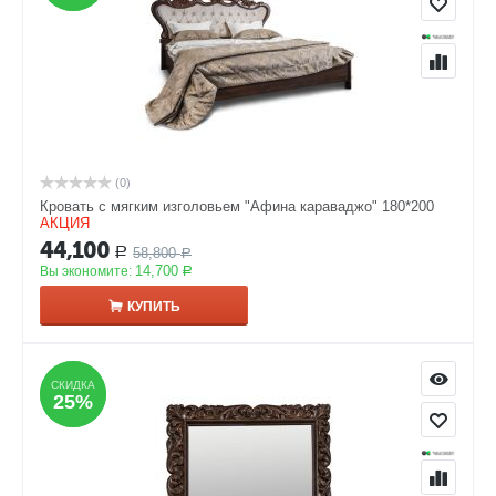
(0)
Кровать с мягким изголовьем "Афина караваджо" 180*200
АКЦИЯ
44,100
58,800
Р
Р
14,700
Вы экономите:
Р
КУПИТЬ
СКИДКА
СКИДКА
25%
25%