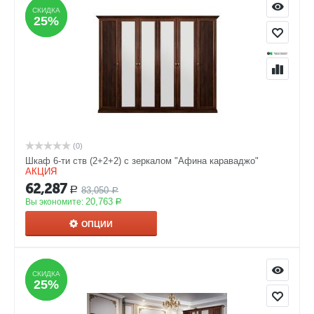
СКИДКА
СКИДКА
25%
25%
(0)
Шкаф 6-ти ств (2+2+2) с зеркалом "Афина караваджо"
АКЦИЯ
62,287
83,050
Р
Р
20,763
Вы экономите:
Р
ОПЦИИ
СКИДКА
СКИДКА
25%
25%