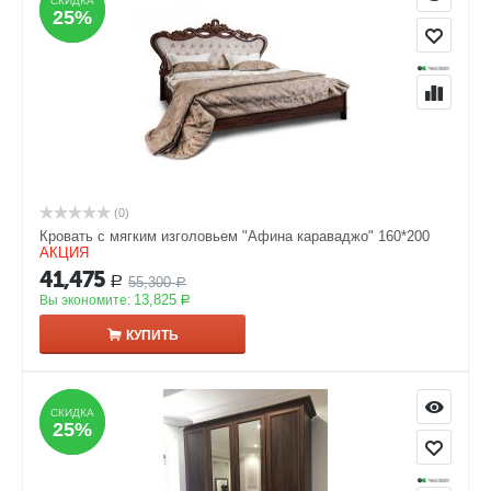
СКИДКА
СКИДКА
25%
25%
(0)
Кровать с мягким изголовьем "Афина караваджо" 160*200
АКЦИЯ
41,475
55,300
Р
Р
13,825
Вы экономите:
Р
КУПИТЬ
СКИДКА
СКИДКА
25%
25%