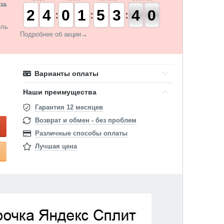
за
1
1
2
2
3
3
4
4
9
9
0
0
1
1
1
1
4
4
5
5
2
2
3
3
4
3
9
9
8
3
ель
Подробнее об акции→
Варианты оплаты
Наши преимущества
Гарантия 12 месяцев
Возврат и обмен - без проблем
Различные способы оплаты
Лучшая цена