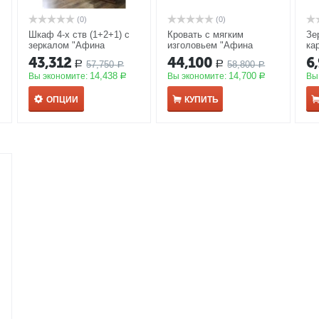
(0)
(0)
Шкаф 4-х ств (1+2+1) с
Кровать с мягким
Зе
зеркалом "Афина
изголовьем "Афина
ка
караваджо"
АКЦИЯ
караваджо" 180*200
43,312
44,100
6
57,750
58,800
Р
Р
Р
АКЦИЯ
Р
14,438
14,700
Вы экономите:
Вы экономите:
Вы
Р
Р
ОПЦИИ
КУПИТЬ