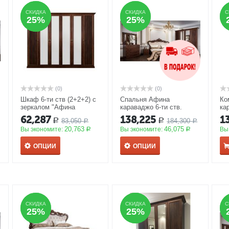
СКИДКА
СКИДКА
СКИДКА
СКИДКА
С
С
25%
25%
25%
25%
(0)
(0)
Шкаф 6-ти ств (2+2+2) с
Спальня Афина
Ко
зеркалом "Афина
караваджо 6-ти ств.
ка
караваджо"
АКЦИЯ
шкаф, 180*200, зеркало
62,287
138,225
1
83,050
184,300
Р
Р
Р
ППУ
АКЦИЯ
Р
20,763
46,075
Вы экономите:
Вы экономите:
Вы
Р
Р
ОПЦИИ
ОПЦИИ
СКИДКА
СКИДКА
СКИДКА
СКИДКА
С
С
25%
25%
25%
25%