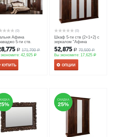
(0)
(0)
альня Афина
Шкаф 5-ти ств (2+1+2) с
раваджо 5-ти ств.
зеркалом "Афина
аф, 180*200, зеркало
караваджо"
АКЦИЯ
28,775
52,875
171,700
70,500
Р
Р
У
АКЦИЯ
Р
Р
42,925
17,625
 экономите:
Вы экономите:
Р
Р
КУПИТЬ
ОПЦИИ
КИДКА
КИДКА
СКИДКА
СКИДКА
25%
25%
25%
25%