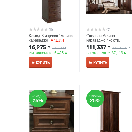
(0)
(0)
Комод 6 ящиков "Афина
Спальня Афина
караваджо"
АКЦИЯ
караваджо 4-х ств.
шкаф, 160*200, рамочно
16,275
111,337
21,700
148,450
Р
Р
Р
зеркало
АКЦИЯ
Р
5,425
37,113
Вы экономите:
Вы экономите:
Р
Р
КУПИТЬ
КУПИТЬ
СКИДКА
СКИДКА
СКИДКА
СКИДКА
25%
25%
25%
25%