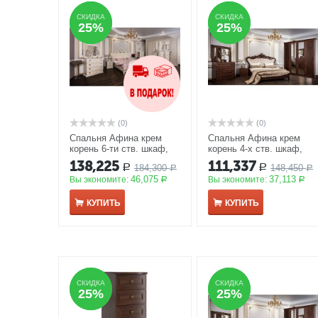
СКИДКА
СКИДКА
СКИДКА
СКИДКА
25%
25%
25%
25%
(0)
(0)
Спальня Афина крем
Спальня Афина крем
корень 6-ти ств. шкаф,
корень 4-х ств. шкаф,
180*200, зеркало ППУ
160*200, рамочное
138,225
111,337
184,300
148,450
Р
Р
АКЦИЯ
Р
зеркало
АКЦИЯ
Р
46,075
37,113
Вы экономите:
Вы экономите:
Р
Р
КУПИТЬ
КУПИТЬ
СКИДКА
СКИДКА
СКИДКА
СКИДКА
25%
25%
25%
25%