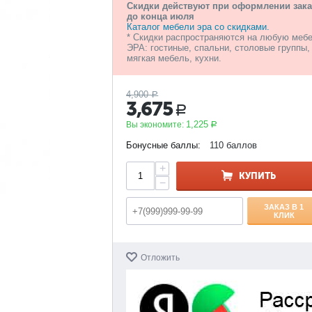
Скидки действуют при оформлении зака
до конца июля
Каталог мебели эра со скидками.
* Скидки распространяются на любую меб
ЭРА: гостиные, спальни, столовые группы,
мягкая мебель, кухни.
4,900
Р
3,675
Р
1,225
Вы экономите:
Р
Бонусные баллы:
110 баллов
+
КУПИТЬ
−
ЗАКАЗ В 1
КЛИК
Отложить