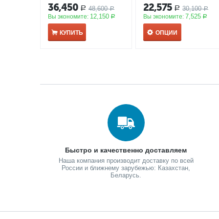
караваджо"
АКЦИЯ
АКЦИЯ
36,450
22,575
48,600
30,100
Р
Р
Р
Р
12,150
7,525
Вы экономите:
Вы экономите:
Р
Р
КУПИТЬ
ОПЦИИ
Быстро и качественно доставляем
Наша компания производит доставку по всей
России и ближнему зарубежью: Казахстан,
Беларусь.