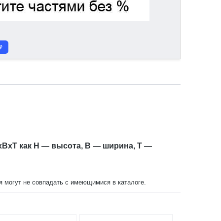
xBxT как H — высота, B — ширина, T —
ия могут не совпадать с имеющимися в каталоге.