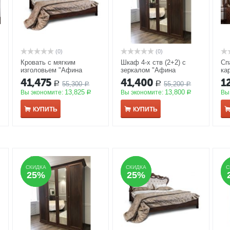
(0)
(0)
Кровать с мягким
Шкаф 4-х ств (2+2) с
Сп
изголовьем "Афина
зеркалом "Афина
ка
е
караваджо" 160*200
караваджо"
АКЦИЯ
шк
41,475
41,400
1
55,300
55,200
Р
Р
АКЦИЯ
Р
Р
ПП
13,825
13,800
Вы экономите:
Вы экономите:
Вы
Р
Р
КУПИТЬ
КУПИТЬ
СКИДКА
СКИДКА
СКИДКА
СКИДКА
С
С
25%
25%
25%
25%