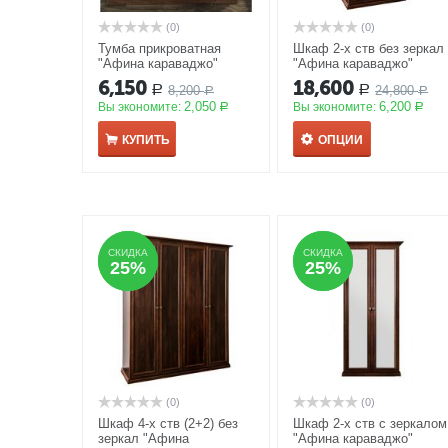
(0)
(0)
Тумба прикроватная
Шкаф 2-х ств без зеркал
"Афина караваджо"
"Афина караваджо"
АКЦИЯ
АКЦИЯ
6,150
18,600
8,200
24,800
Р
Р
Р
Р
2,050
6,200
Вы экономите:
Вы экономите:
Р
Р
КУПИТЬ
ОПЦИИ
СКИДКА
СКИДКА
СКИДКА
СКИДКА
25%
25%
25%
25%
(0)
(0)
Шкаф 4-х ств (2+2) без
Шкаф 2-х ств с зеркалом
зеркал "Афина
"Афина караваджо"