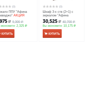
(0)
(0)
ркало ППУ "Афина
Шкаф 3-х ств (2+1) с
раваджо"
АКЦИЯ
зеркалом "Афина
караваджо"
АКЦИЯ
,975
30,525
9,300
40,700
Р
Р
Р
Р
2,325
10,175
 экономите:
Вы экономите:
Р
Р
КУПИТЬ
КУПИТЬ