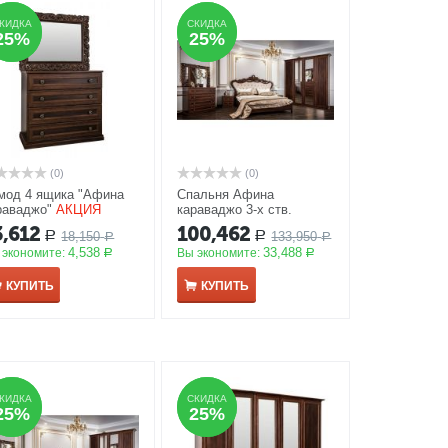
КИДКА
КИДКА
СКИДКА
СКИДКА
25%
25%
25%
25%
(0)
(0)
мод 4 ящика "Афина
Спальня Афина
раваджо"
АКЦИЯ
караваджо 3-х ств.
шкаф, 160*200, рамочное
3,612
100,462
18,150
133,950
Р
Р
Р
зеракало
АКЦИЯ
Р
4,538
33,488
 экономите:
Вы экономите:
Р
Р
КУПИТЬ
КУПИТЬ
КИДКА
КИДКА
СКИДКА
СКИДКА
25%
25%
25%
25%