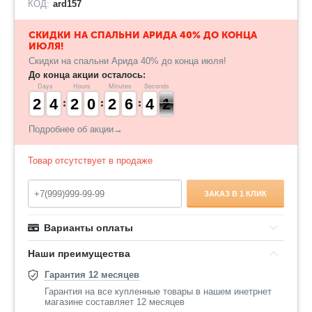
КОД:
ard157
​СКИДКИ НА СПАЛЬНИ АРИДА 40% ДО КОНЦА
ИЮЛЯ!
Скидки на спальни Арида 40% до конца июля!
До конца акции осталось:
Days
Hours
Minutes
Seconds
1
1
2
2
3
3
4
4
1
1
2
2
9
9
0
0
1
1
2
2
5
5
6
6
3
3
4
4
1
0
1
Подробнее об акции→
Товар отсутствует в продаже
ЗАКАЗ В 1 КЛИК
Варианты оплаты
Наши преимущества
Гарантия 12 месяцев
Гарантия на все купленные товары в нашем инетрнет
магазине составляет 12 месяцев