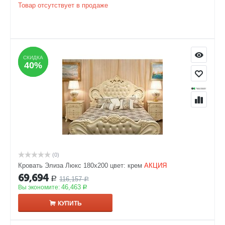
Товар отсутствует в продаже
СКИДКА
СКИДКА
40%
40%
(0)
Кровать Элиза Люкс 180х200 цвет: крем
АКЦИЯ
69,694
116,157
Р
Р
46,463
Вы экономите:
Р
КУПИТЬ