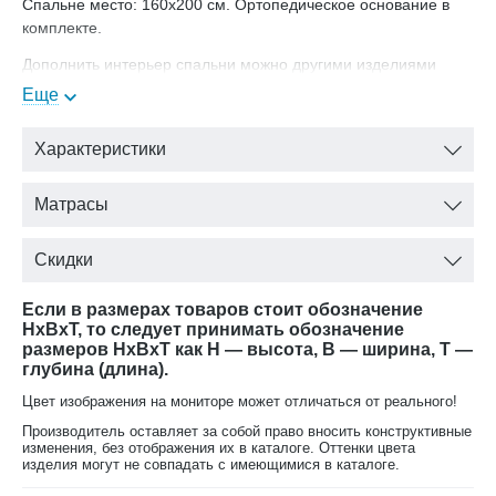
Спальне место: 160х200 см. Ортопедическое основание в
комплекте.
Дополнить интерьер спальни можно другими изделиями
коллекции Элиза Люкс:
Еще
Шкафом 3-дверным. Размер: 174х65х243 см
Тумбой прикроватной. Размер: 58х42,5х66 см
Характеристики
Комодом с зеркалом. Размер: 130,6х50,2х93,5 см. Размер
зеркала: 115,5х8,5х114,5 см
Матрасы
В нашем магазине вы можете купить кровать Элиза Люкс
Арида мебель (Ставрополь) с доставкой на дом.
Скидки
Если в размерах товаров стоит обозначение
HxBxT, то следует принимать обозначение
размеров HxBxT как H — высота, B — ширина, T —
глубина (длина).
Цвет изображения на мониторе может отличаться от реального!
Производитель оставляет за собой право вносить конструктивные
изменения, без отображения их в каталоге. Оттенки цвета
изделия могут не совпадать с имеющимися в каталоге.