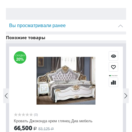
Вы просматривали ранее
Похожие товары
СКИДКА
СКИДКА
С
С
20%
20%
(0)
Кровать Джоконда крем глянец Диа мебель
Кр
18
66,500
83,125
Р
Р