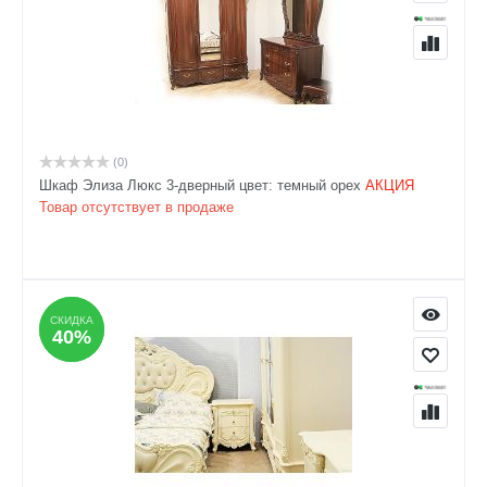
(0)
Шкаф Элиза Люкс 3-дверный цвет: темный орех
АКЦИЯ
Товар отсутствует в продаже
СКИДКА
СКИДКА
40%
40%