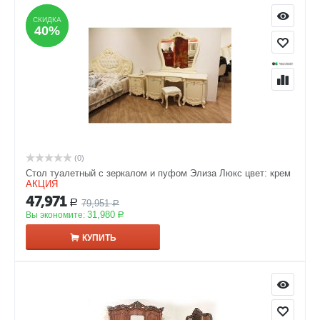
СКИДКА
СКИДКА
40%
40%
(0)
Стол туалетный с зеркалом и пуфом Элиза Люкс цвет: крем
АКЦИЯ
47,971
79,951
Р
Р
31,980
Вы экономите:
Р
КУПИТЬ