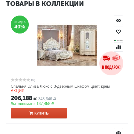
ТОВАРЫ В КОЛЛЕКЦИИ
СКИДКА
СКИДКА
40%
40%
(0)
Спальня Элиза Люкс с 3-дверным шкафом цвет: крем
АКЦИЯ
206,188
343,646
Р
Р
137,458
Вы экономите:
Р
КУПИТЬ