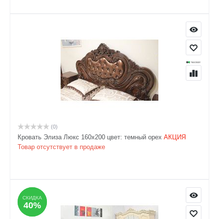
(0)
Кровать Элиза Люкс 160х200 цвет: темный орех
АКЦИЯ
Товар отсутствует в продаже
СКИДКА
СКИДКА
40%
40%