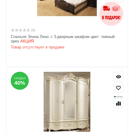
(0)
Спальня Элиза Люкс с 3-дверным шкафом цвет: темный
орех
АКЦИЯ
Товар отсутствует в продаже
СКИДКА
СКИДКА
40%
40%