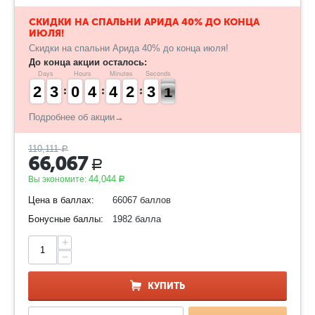
​СКИДКИ НА СПАЛЬНИ АРИДА 40% ДО КОНЦА
ИЮЛЯ!
Скидки на спальни Арида 40% до конца июля!
До конца акции осталось:
Days
Hours
Minutes
Seconds
1
1
2
2
2
2
3
3
9
9
0
0
3
3
4
4
3
3
4
4
1
1
2
2
3
2
0
9
3
0
Подробнее об акции→
110,111
Р
66,067
Р
44,044
Вы экономите:
Р
Цена в баллах:
66067 баллов
Бонусные баллы:
1982 балла
+
−
КУПИТЬ