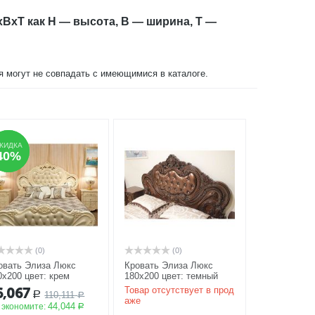
xBxT как H — высота, B — ширина, T —
ия могут не совпадать с имеющимися в каталоге.
КИДКА
КИДКА
40%
40%
(0)
(0)
овать Элиза Люкс
Кровать Элиза Люкс
0х200 цвет: крем
180х200 цвет: темный
КЦИЯ
орех
АКЦИЯ
6,067
Товар отсутствует в прод
110,111
Р
Р
аже
44,044
 экономите:
Р