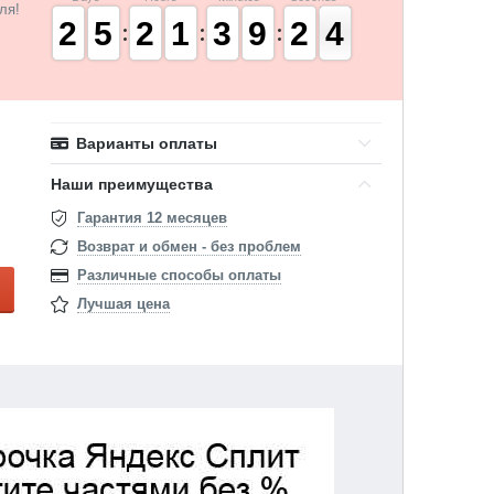
ля!
1
1
2
2
4
4
5
5
1
1
2
2
1
1
1
1
2
2
3
3
8
8
9
9
1
1
2
2
4
3
3
Варианты оплаты
Наши преимущества
Гарантия 12 месяцев
Возврат и обмен - без проблем
Различные способы оплаты
Лучшая цена