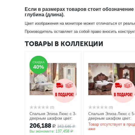
Если в размерах товаров стоит обозначение
глубина (длина).
Цвет изображения на мониторе может отличаться от реаль
Производитель оставляет за собой право вносить конструк
ТОВАРЫ В КОЛЛЕКЦИИ
СКИДКА
СКИДКА
40%
40%
(0)
(0)
Спальня Элиза Люкс с 3-
Спальня Элиза Люкс с 5
дверным шкафом цвет:
дверным шкафом цвет:
крем
АКЦИЯ
темный орех
АКЦИЯ
206,188
Товар отсутствует в про
343,646
Р
Р
аже
137,458
Вы экономите:
Р