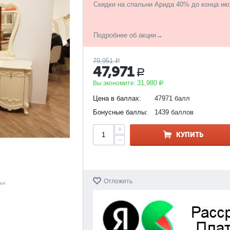
Скидки на спальни Арида 40% до конца ию
Подробнее об акции→
79,951
Р
47,971
Р
31,980
Вы экономите:
Р
Цена в баллах:
47971 балл
Бонусные баллы:
1439 баллов
+
КУПИТЬ
−
Отложить
ия