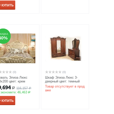
КУПИТЬ
КИДКА
КИДКА
40%
40%
(0)
(0)
овать Элиза Люкс
Шкаф Элиза Люкс 3-
0х200 цвет: крем
дверный цвет: темный
КЦИЯ
орех
АКЦИЯ
9,694
Товар отсутствует в прод
116,157
Р
Р
аже
46,463
 экономите:
Р
КУПИТЬ