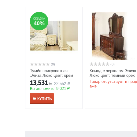
СКИДКА
СКИДКА
40%
40%
(0)
(0)
Тумба прикроватная
Комод с зеркалом Элиза
Элиза Люкс цвет: крем
Люкс цвет: темный орех
АКЦИЯ
АКЦИЯ
13,531
Товар отсутствует в про
22,552
Р
Р
аже
9,021
Вы экономите:
Р
КУПИТЬ