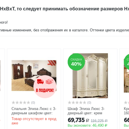
 HxBxT, то следует принимать обозначение размеров H
ного!
тивные изменения, без отображения их в каталоге. Оттенки цвета издел
СКИДКА
СКИДКА
С
С
40%
40%
(0)
(0)
-
Спальня Элиза Люкс с 3-
Шкаф Элиза Люкс 3-
Кр
дверным шкафом цвет:
дверный цвет: крем
16
темный орех
АКЦИЯ
АКЦИЯ
А
д
Товар отсутствует в прод
69,735
6
116,225
Р
Р
аже
46,490
Вы экономите:
Вы
Р