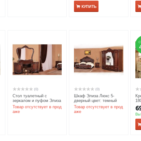
КУПИТЬ
С
С
(0)
(0)
Стол туалетный с
Шкаф Элиза Люкс 5-
Кр
зеркалом и пуфом Элиза
дверный цвет: темный
18
Люкс цвет: темный орех
орех
АКЦИЯ
А
Товар отсутствует в прод
Товар отсутствует в прод
6
АКЦИЯ
аже
аже
Вы