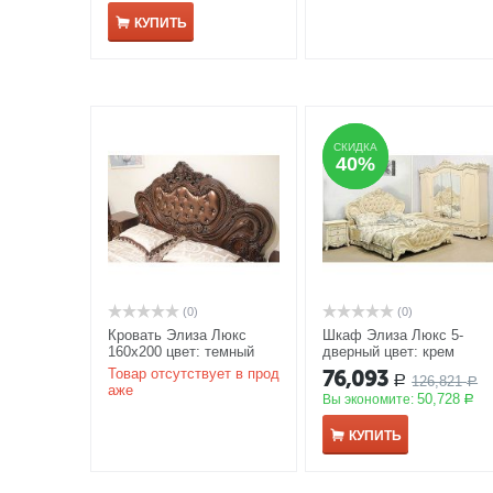
КУПИТЬ
СКИДКА
СКИДКА
40%
40%
(0)
(0)
Кровать Элиза Люкс
Шкаф Элиза Люкс 5-
160х200 цвет: темный
дверный цвет: крем
орех
АКЦИЯ
АКЦИЯ
Товар отсутствует в прод
76,093
126,821
Р
Р
аже
50,728
Вы экономите:
Р
КУПИТЬ