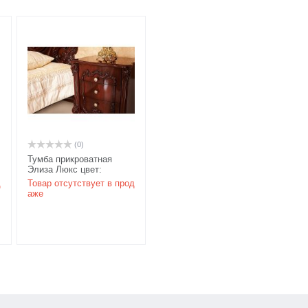
(0)
Тумба прикроватная
Элиза Люкс цвет:
темный орех
АКЦИЯ
д
Товар отсутствует в прод
аже