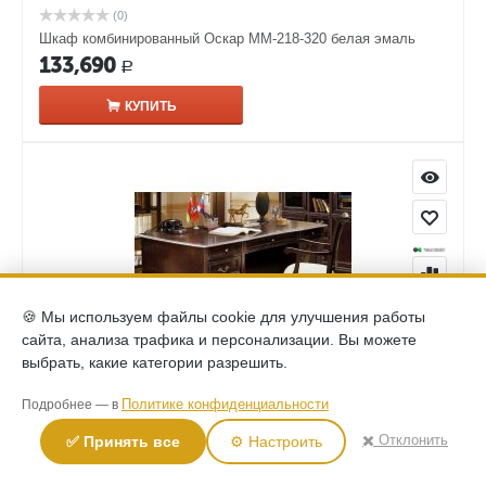
(0)
Шкаф комбинированный Оскар ММ-218-320 белая эмаль
133,690
Р
КУПИТЬ
🍪 Мы используем файлы cookie для улучшения работы
сайта, анализа трафика и персонализации. Вы можете
выбрать, какие категории разрешить.
(0)
Политике конфиденциальности
Подробнее — в
Стол письменный Оскар ММ-218-21 орех
168,280
✖️ Отклонить
✅ Принять все
⚙️ Настроить
Р
КУПИТЬ