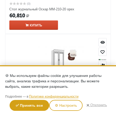
(0)
Стол журнальный Оскар ММ-210-20 орех
60,810
Р
КУПИТЬ
🍪 Мы используем файлы cookie для улучшения работы
сайта, анализа трафика и персонализации. Вы можете
выбрать, какие категории разрешить.
(0)
Политике конфиденциальности
Подробнее — в
Шкаф комбинированный Оскар ММ-218-320 белая эмаль
133,690
✖️ Отклонить
✅ Принять все
⚙️ Настроить
Р
КУПИТЬ