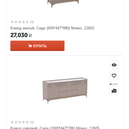
(0)
Комод малый, Сиде (934*447*990) Мокко, 12603
27,030
Р
КУПИТЬ
(0)
Комод широкий, Сиде (1800*447*786) Мокко, 12605