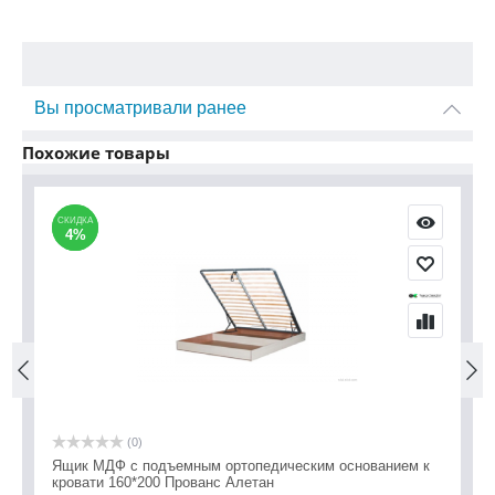
Вы просматривали ранее
Похожие товары
СКИДКА
СКИДКА
С
С
4%
4%
(0)
Ящик МДФ с подъемным ортопедическим основанием к
Кр
кровати 160*200 Прованс Алетан
2