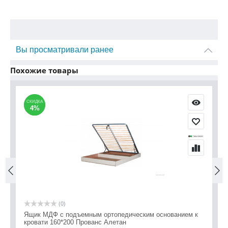
Вы просматривали ранее
Похожие товары
СКИДКА
СКИДКА
С
С
4%
4%
(0)
Ящик МДФ с подъемным ортопедическим основанием к
Кр
кровати 160*200 Прованс Алетан
2