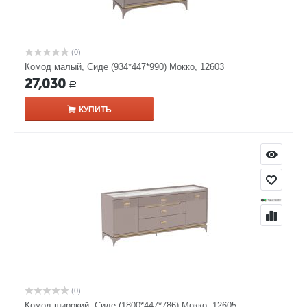
(0)
Комод малый, Сиде (934*447*990) Мокко, 12603
27,030
Р
КУПИТЬ
(0)
Комод широкий, Сиде (1800*447*786) Мокко, 12605