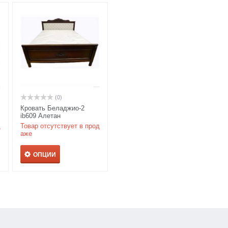
(0)
Кровать Беладжио-2
ib609 Алетан
д
Товар отсутствует в прод
аже
ОПЦИИ