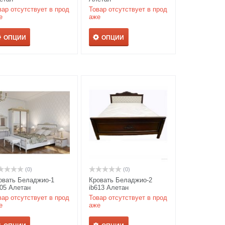
вар отсутствует в прод
Товар отсутствует в прод
е
аже
ОПЦИИ
ОПЦИИ
(0)
(0)
овать Беладжио-1
Кровать Беладжио-2
605 Алетан
ib613 Алетан
вар отсутствует в прод
Товар отсутствует в прод
е
аже