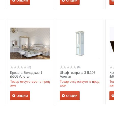
ОПЦИИ
ОПЦИИ
(0)
(0)
Кровать Беладжио-1
Шкаф -витрина 3 IL106
Кр
ib606 Алетан
Алетан
ib
д
Товар отсутствует в прод
Товар отсутствует в прод
То
аже
аже
аж
ОПЦИИ
ОПЦИИ