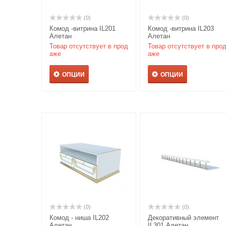
(0)
(0)
Комод -витрина IL201
Комод -витрина IL203
Алетан
Алетан
Товар отсутствует в прод
Товар отсутствует в про
аже
аже
ОПЦИИ
ОПЦИИ
(0)
(0)
Комод - ниша IL202
Декоративный элемент
Алетан
IL301 Алетан