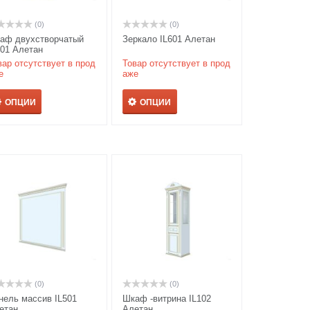
(0)
(0)
аф двухстворчатый
Зеркало IL601 Алетан
101 Алетан
вар отсутствует в прод
Товар отсутствует в прод
е
аже
ОПЦИИ
ОПЦИИ
(0)
(0)
нель массив IL501
Шкаф -витрина IL102
етан
Алетан