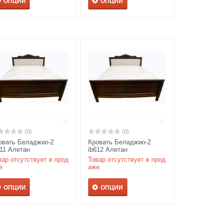
ОПЦИИ
ОПЦИИ
(0)
(0)
овать Беладжио-2
Кровать Беладжио-2
611 Алетан
ib612 Алетан
вар отсутствует в прод
Товар отсутствует в прод
е
аже
ОПЦИИ
ОПЦИИ