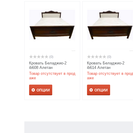
(0)
(0)
Кровать Беладжио-2
Кровать Беладжио-2
ib608 Алетан
ib614 Алетан
Товар отсутствует в прод
Товар отсутствует в про
аже
аже
ОПЦИИ
ОПЦИИ