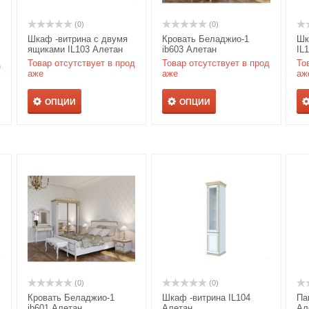
(0)
(0)
Шкаф -витрина с двумя
Кровать Беладжио-1
Шк
ящиками IL103 Алетан
ib603 Алетан
IL
д
Товар отсутствует в прод
Товар отсутствует в прод
То
аже
аже
аж
ОПЦИИ
ОПЦИИ
(0)
(0)
Кровать Беладжио-1
Шкаф -витрина IL104
Па
ib601 Алетан
Алетан
Ал