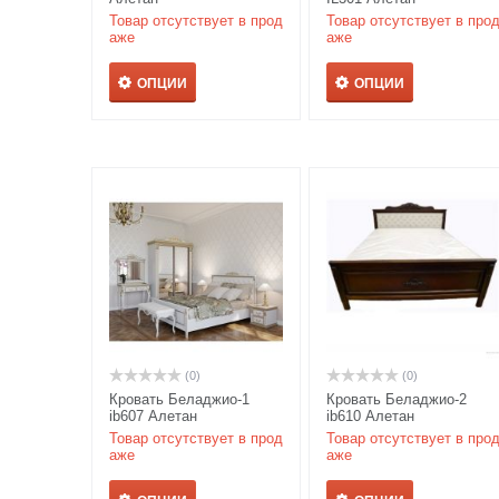
Товар отсутствует в прод
Товар отсутствует в про
аже
аже
ОПЦИИ
ОПЦИИ
(0)
(0)
Кровать Беладжио-1
Кровать Беладжио-2
ib607 Алетан
ib610 Алетан
Товар отсутствует в прод
Товар отсутствует в про
аже
аже