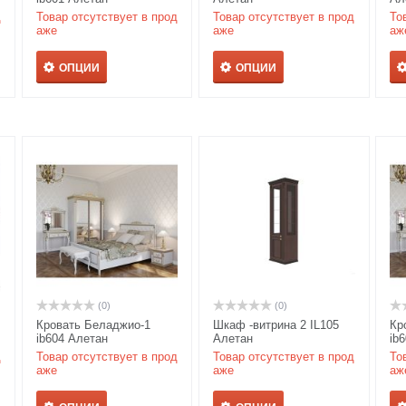
д
Товар отсутствует в прод
Товар отсутствует в прод
То
аже
аже
аж
ОПЦИИ
ОПЦИИ
(0)
(0)
Кровать Беладжио-1
Шкаф -витрина 2 IL105
Кр
ib604 Алетан
Алетан
ib
д
Товар отсутствует в прод
Товар отсутствует в прод
То
аже
аже
аж