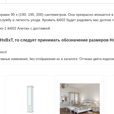
ерами 90 х (190; 195; 200) сантиметров. Она прекрасно впишется 
ужбу и легкость ухода. Кровать ib602 будет радовать вас долгие г
-1 ib602 Алетан с доставкой.
 HxBxT, то следует принимать обозначение размеров H
ного!
тивные изменения, без отображения их в каталоге. Оттенки цвета издел