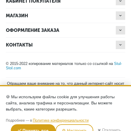
КАБИНЕТ ПОКУПАТЕЛЯ
МАГАЗИН
ОФОРМЛЕНИЕ ЗАКАЗА
КОНТАКТЫ
© 2015-2022 копирование материалов только со ссылкой на
Stul-
Stol.com
Обращаем ваше внимание на то, что данный интернет-сайт носит
исключительно информационный характер и ни при каких
условиях не является публичной офертой, определяемой
🍪 Мы используем файлы cookie для улучшения работы
положениями Статьи 437 (2) Гражданского кодекса Российской
Федерации. Для получения подробной информации о наличии и
сайта, анализа трафика и персонализации. Вы можете
стоимости указанных товаров, пожалуйста, обращайтесь к
выбрать, какие категории разрешить.
менеджерам компании по телефону.
Политика конфиденциальности
хранение и защита персональных
Политике конфиденциальности
Подробнее — в
данных
согласие на обработку персональных данных
✖️ Отклонить
✅ Принять все
⚙️ Настроить