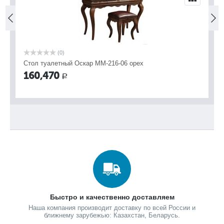
(0)
(0)
летный Оскар ММ-216-06 орех
Тумба Оскар ММ-21
70
176,450
Р
Р
Быстро и качественно доставляем
Наша компания производит доставку по всей России и
ближнему зарубежью: Казахстан, Беларусь.