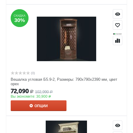
СКИДКА
СКИДКА
30%
30%
(0)
Вешалка угловая Б5.9-2, Размеры: 790х790х2390 мм, цвет
орех
72,090
102,990
Р
Р
Вы экономите:
30,900
Р
ОПЦИИ