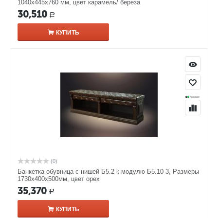
1040х445х760 мм, цвет карамель/ береза
30,510
Р
КУПИТЬ
(0)
Банкетка-обувница с нишей Б5.2 к модулю Б5.10-3, Размеры
1730х400х500мм, цвет орех
35,370
Р
КУПИТЬ