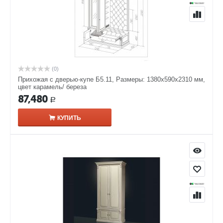
(0)
Прихожая с дверью-купе Б5.11, Размеры: 1380х590х2310 мм,
цвет карамель/ береза
87,480
Р
КУПИТЬ