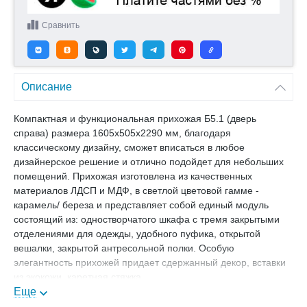
Сравнить
Описание
Компактная и функциональная прихожая Б5.1 (дверь
справа) размера 1605х505х2290 мм, благодаря
классическому дизайну, сможет вписаться в любое
дизайнерское решение и отлично подойдет для небольших
помещений. Прихожая изготовлена из качественных
материалов ЛДСП и МДФ, в светлой цветовой гамме -
карамель/ береза и представляет собой единый модуль
состоящий из: одностворчатого шкафа с тремя закрытыми
отделениями для одежды, удобного пуфика, открытой
вешалки, закрытой антресольной полки. Особую
элегантность прихожей придает сдержанный декор, вставки
из экокожи, каретная стяжка.
В нашем магазине Вы можете купить Прихожая Б5.1 (дверь
Еще
справа), Размеры: 1605х505х2290 мм, карамель/ береза с