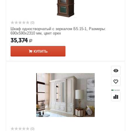
(0)
Шкаф одностворчатый с зеркалом Б5.15-1, Размеры:
690х590х2310 мм, цвет орех
35,374
Р
КУПИТЬ
(0)