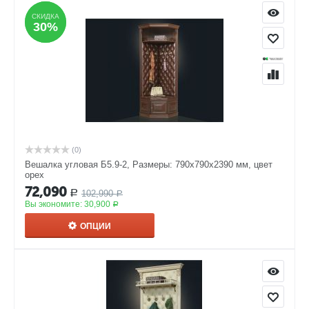
СКИДКА
СКИДКА
30%
30%
(0)
Вешалка угловая Б5.9-2, Размеры: 790х790х2390 мм, цвет
орех
72,090
102,990
Р
Р
Вы экономите:
30,900
Р
ОПЦИИ