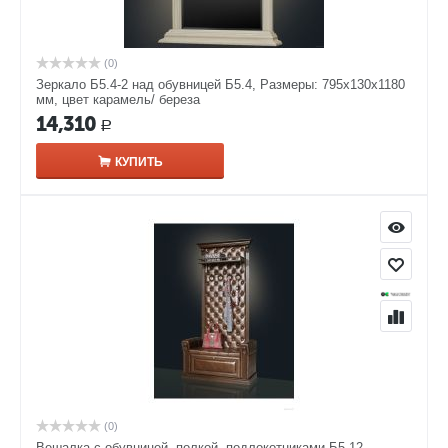
(0)
Зеркало Б5.4-2 над обувницей Б5.4, Размеры: 795х130х1180
мм, цвет карамель/ береза
14,310
Р
КУПИТЬ
(0)
Вешалка с обувницей, полкой, подлокотниками Б5.12,