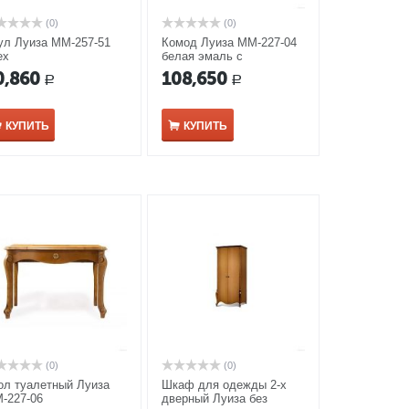
(0)
(0)
ул Луиза ММ-257-51
Комод Луиза ММ-227-04
ех
белая эмаль с
кракелюром​
0,860
108,650
Р
Р
КУПИТЬ
КУПИТЬ
(0)
(0)
ол туалетный Луиза
Шкаф для одежды 2-х
-227-06
дверный Луиза без