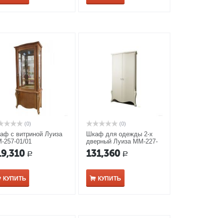
(0)
(0)
аф с витриной Луиза
Шкаф для одежды 2-х
-257-01/01
дверный Луиза ММ-227-
01/02Б белая эмаль с
19,310
131,360
Р
Р
кракелюром
КУПИТЬ
КУПИТЬ