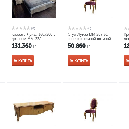
(0)
(0)
Кровать Луиза 160х200 с
Стул Луиза ММ-257-51
Кр
декором ММ-227-
коньяк с темной патиной
де
02/16Б-1 белая эмаль
02
131,360
50,860
1
Р
Р
КУПИТЬ
КУПИТЬ