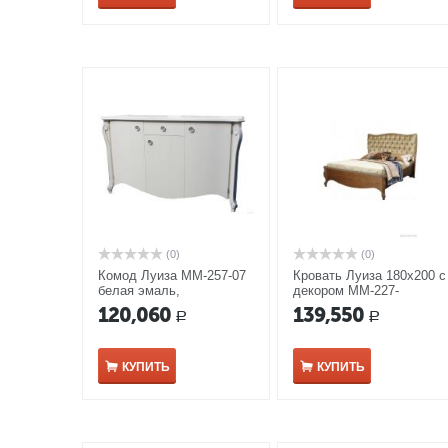
(0)
(0)
Комод Луиза ММ-257-07
Кровать Луиза 180х200 с
белая эмаль,
декором ММ-227-
серебристая патина
02/18Б-1
120,060
139,550
Р
Р
КУПИТЬ
КУПИТЬ