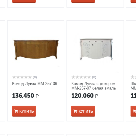
(0)
(0)
Комод Луиза ММ-257-06
Комод Луиза с декором
Шк
ММ-257-07 белая эмаль
ММ
136,450
120,060
1
Р
Р
КУПИТЬ
КУПИТЬ