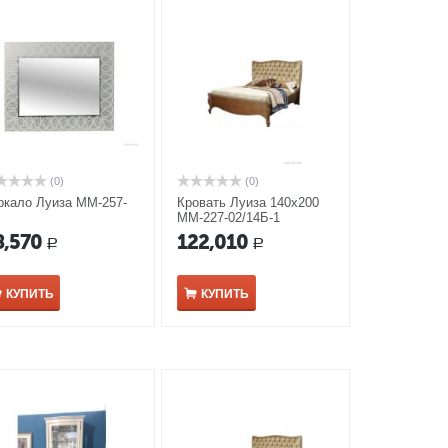
(0)
(0)
ркало Луиза ММ-257-
Кровать Луиза 140х200
ММ-227-02/14Б-1
8,570
122,010
Р
Р
КУПИТЬ
КУПИТЬ