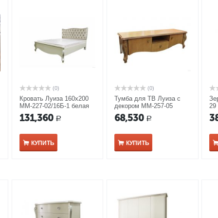
(0)
(0)
Кровать Луиза 160х200
Тумба для ТВ Луиза с
Зе
ММ-227-02/16Б-1 белая
декором ММ-257-05
29
эмаль
131,360
68,530
3
Р
Р
КУПИТЬ
КУПИТЬ