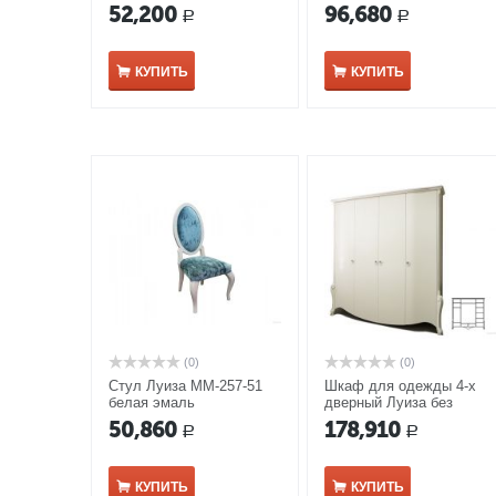
ММ-227-03
с темной патиной
52,200
96,680
Р
Р
КУПИТЬ
КУПИТЬ
(0)
(0)
Стул Луиза ММ-257-51
Шкаф для одежды 4-х
белая эмаль
дверный Луиза без
зеркала ММ-227-01/04Б
50,860
178,910
Р
Р
белая эмаль
КУПИТЬ
КУПИТЬ