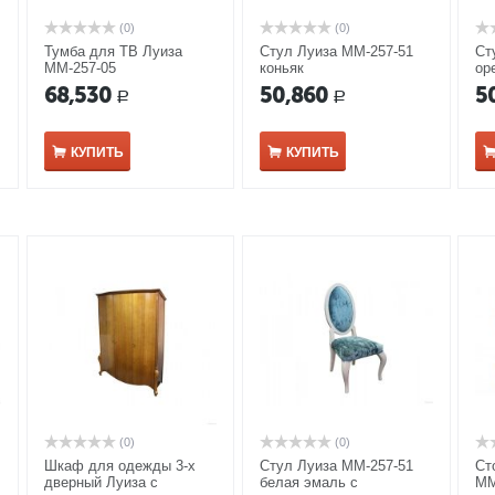
(0)
(0)
Тумба для ТВ Луиза
Стул Луиза ММ-257-51
Ст
ММ-257-05
коньяк
ор
68,530
50,860
5
Р
Р
КУПИТЬ
КУПИТЬ
(0)
(0)
Шкаф для одежды 3-х
Стул Луиза ММ-257-51
Ст
дверный Луиза с
белая эмаль с
ММ