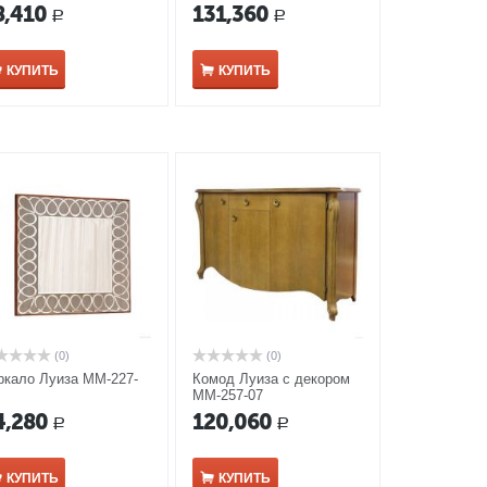
зеркала ММ-227-01/02Б
8,410
131,360
Р
Р
КУПИТЬ
КУПИТЬ
(0)
(0)
ркало Луиза ММ-227-
Комод Луиза с декором
ММ-257-07
4,280
120,060
Р
Р
КУПИТЬ
КУПИТЬ