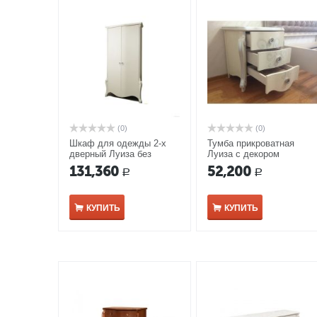
(0)
(0)
Шкаф для одежды 2-х
Тумба прикроватная
дверный Луиза без
Луиза с декором
зеркала ММ-227-01/02Б
ММ-227-03 белая эмаль
131,360
52,200
Р
Р
белая эмаль
КУПИТЬ
КУПИТЬ