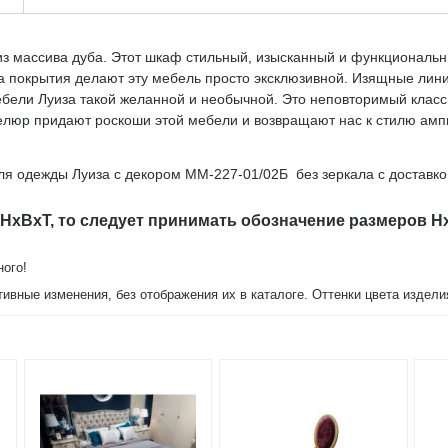
з массива дуба. Этот шкаф стильный, изысканный и функциональн
 покрытия делают эту мебель просто эксклюзивной. Изящные лини
бели Луиза такой желанной и необычной. Это неповторимый классич
елюр придают роскоши этой мебели и возвращают нас к стилю ампир
я одежды Луиза с декором ММ-227-01/02Б без зеркала с доставко
 HxBxT, то следует принимать обозначение размеров H
ного!
тивные изменения, без отображения их в каталоге. Оттенки цвета издел