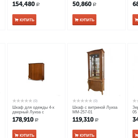
декором ММ-227-01/03Б
серебряной патиной
154,480
50,860
6
Р
Р
КУПИТЬ
КУПИТЬ
(0)
(0)
Шкаф для одежды 4-х
Шкаф с витриной Луиза
Зе
дверный Луиза с
ММ-257-01
05
декором ММ-227-01/04Б
178,910
119,310
3
Р
Р
КУПИТЬ
КУПИТЬ