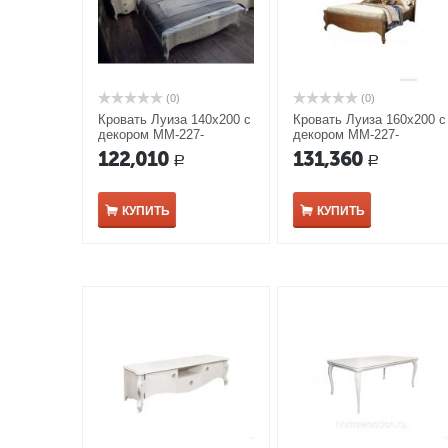
(0)
(0)
Кровать Луиза 140х200 с
Кровать Луиза 160х200 с
декором ММ-227-
декором ММ-227-
02/14Б-1 белая эмаль
02/16Б-1
122,010
131,360
Р
Р
КУПИТЬ
КУПИТЬ