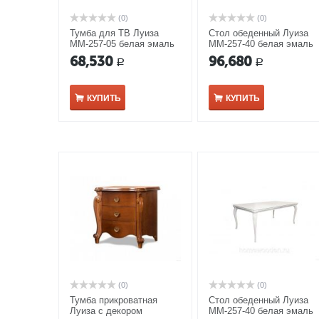
(0)
(0)
Тумба для ТВ Луиза
Стол обеденный Луиза
ММ-257-05 белая эмаль
ММ-257-40 белая эмаль
с золотой патиной
68,530
96,680
Р
Р
КУПИТЬ
КУПИТЬ
(0)
(0)
Тумба прикроватная
Стол обеденный Луиза
Луиза с декором
ММ-257-40 белая эмаль