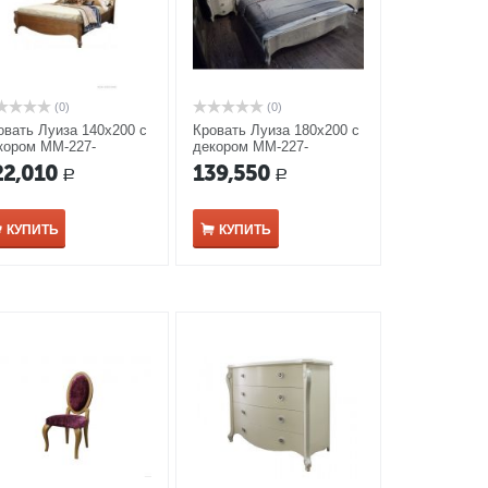
(0)
(0)
овать Луиза 140х200 с
Кровать Луиза 180х200 с
кором ММ-227-
декором ММ-227-
/14Б-1
02/18Б-1 белая эмаль
22,010
139,550
Р
Р
КУПИТЬ
КУПИТЬ