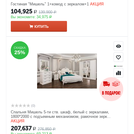
Гостиная "Мишель" 1+комод с зеркалом+1
АКЦИЯ
104,925
139,900
Р
Р
34,975
Вы экономите:
Р
КУПИТЬ
СКИДКА
СКИДКА
25%
25%
(0)
Спальня Мишель 5-ти ств. шкаф, белый с зеркалами,
1800*2000 с подъемным механизмом, рамочное зерк...
АКЦИЯ
207,637
276,850
Р
Р
69,213
Р