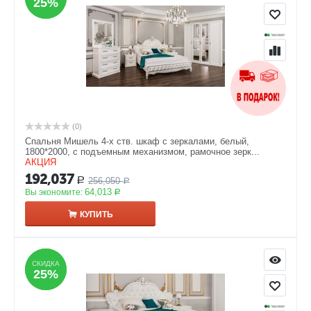
25%
25%
(0)
Спальня Мишель 4-х ств. шкаф с зеркалами, белый,
1800*2000, с подъемным механизмом, рамочное зерк...
АКЦИЯ
192,037
256,050
Р
Р
64,013
Вы экономите:
Р
КУПИТЬ
СКИДКА
СКИДКА
25%
25%