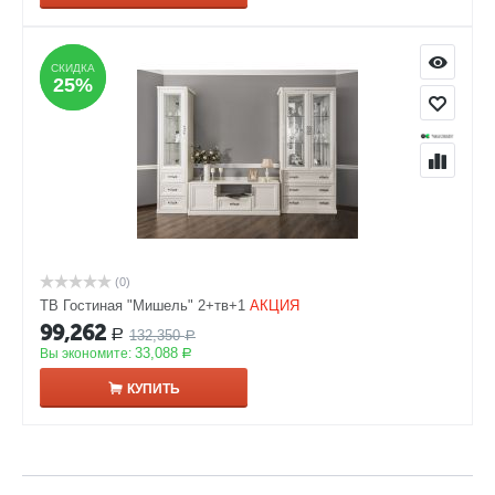
СКИДКА
СКИДКА
25%
25%
(0)
ТВ Гостиная "Мишель" 2+тв+1
АКЦИЯ
99,262
132,350
Р
Р
33,088
Вы экономите:
Р
КУПИТЬ