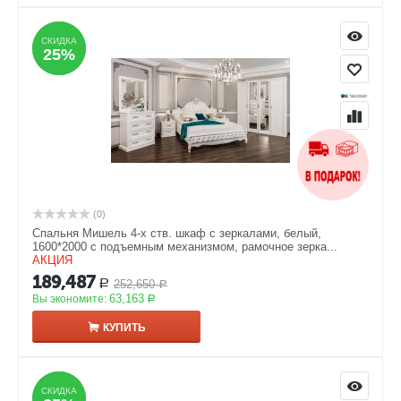
СКИДКА
СКИДКА
25%
25%
(0)
Спальня Мишель 4-х ств. шкаф с зеркалами, белый,
1600*2000 с подъемным механизмом, рамочное зерка...
АКЦИЯ
189,487
252,650
Р
Р
63,163
Вы экономите:
Р
КУПИТЬ
СКИДКА
СКИДКА