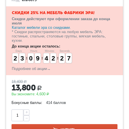
СКИДКИ 25% НА МЕБЕЛЬ ФАБРИКИ ЭРА!
Скидки действуют при оформлении заказа до конца
июля
Каталог мебели эра со скидками.
* Скидки распространяются на любую мебель ЭРА:
гостиные, спальни, столовые группы, мягкая мебель,
кухни.
До конца акции осталось:
Days
Hours
Minutes
Seconds
1
1
2
2
2
2
3
3
9
9
0
0
8
8
9
9
3
3
4
4
1
1
2
2
3
2
2
7
6
6
Подробнее об акции→
18,400
Р
13,800
Р
4,600
Вы экономите:
Р
Бонусные баллы:
414 баллов
+
−