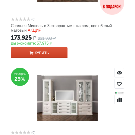
(0)
Спальня Мишель с 3-створчатым шкафом, цвет белый
матовый
АКЦИЯ
173,925
231,900
Р
Р
57,975
Вы экономите:
Р
КУПИТЬ
СКИДКА
СКИДКА
25%
25%
(0)