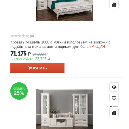
(0)
Кровать Мишель 1600 с мягким изголовьем из экокожи с
подъёмным механизмом и ящиком для белья
АКЦИЯ
71,175
94,900
Р
Р
23,725
Вы экономите:
Р
КУПИТЬ
СКИДКА
СКИДКА
25%
25%