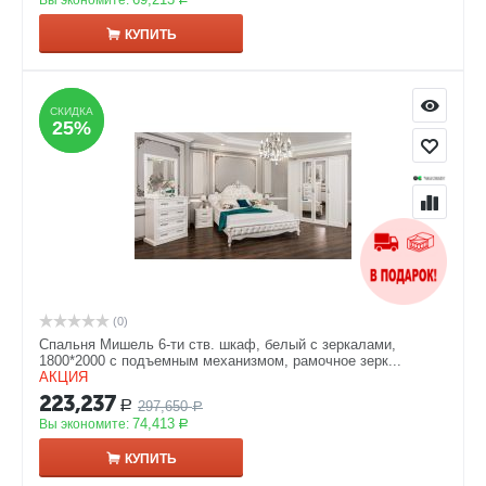
Вы экономите:
КУПИТЬ
СКИДКА
СКИДКА
25%
25%
(0)
Спальня Мишель 6-ти ств. шкаф, белый с зеркалами,
1800*2000 с подъемным механизмом, рамочное зерк...
АКЦИЯ
223,237
297,650
Р
Р
74,413
Вы экономите:
Р
КУПИТЬ