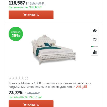
116,587
155,450
Р
Р
38,863
Вы экономите:
Р
КУПИТЬ
СКИДКА
СКИДКА
25%
25%
(0)
Кровать Мишель 1800 с мягким изголовьем из экокожи с
подъёмным механизмом и ящиком для белья
АКЦИЯ
73,725
98,300
Р
Р
24,575
Вы экономите:
Р
КУПИТЬ