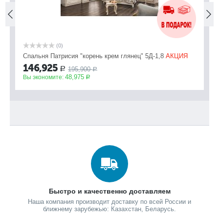
(0)
ия "корень крем глянец" 5Д-1,8
АКЦИЯ
Спальня Афина крем коре
зеркало ППУ
АКЦИЯ
195,900
Р
138,225
184,300
8,975
Р
Р
Р
46,075
Вы экономите:
Р
Быстро и качественно доставляем
Наша компания производит доставку по всей России и
ближнему зарубежью: Казахстан, Беларусь.