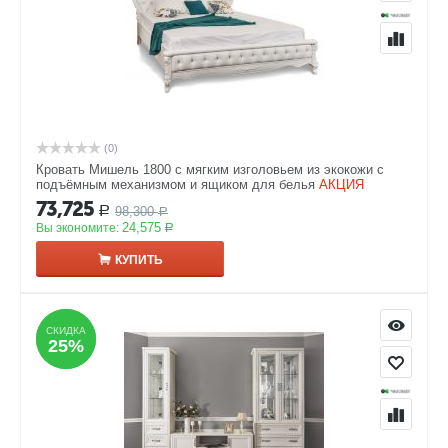
(0)
Кровать Мишель 1800 с мягким изголовьем из экокожи с
подъёмным механизмом и ящиком для белья
АКЦИЯ
73,725
98,300
Р
Р
24,575
Вы экономите:
Р
КУПИТЬ
СКИДКА
СКИДКА
25%
25%