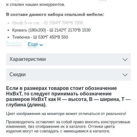
и спален наших конкурентов.
В составе данного набора спальной мебели:
Шкаф 5-ти ств. - Ш 2384*Г 590*В 2300
Кровать (180х200) - Ш 2142*Г 2170*В 1530
Тумбочка - Ш 530*Г 450*В 550
Больше
Еще
Комод 4 ящ. узкий - Ш 790*Г 500*В 1000
Зеркало - Ш 757*В 757
Характеристики
Скидки
Если в размерах товаров стоит обозначение
HxBxT, то следует принимать обозначение
размеров HxBxT как H — высота, B — ширина, T —
глубина (длина).
Цвет изображения на мониторе может отличаться от реального!
Производитель оставляет за собой право вносить конструктивные
изменения, без отображения их в каталоге. Оттенки цвета
изделия могут не совпадать с имеющимися в каталоге.