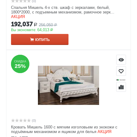
(0)
Спальня Мишель 4-х ств. шкаф с зеркалами, белый,
1800*2000, с подъемным механизмом, рамочное зерк...
АКЦИЯ
192,037
256,050
Р
Р
64,013
Вы экономите:
Р
КУПИТЬ
СКИДКА
СКИДКА
25%
25%
(0)
Кровать Мишель 1600 с мягким изголовьем из экокожи с
подъёмным механизмом и ящиком для белья
АКЦИЯ