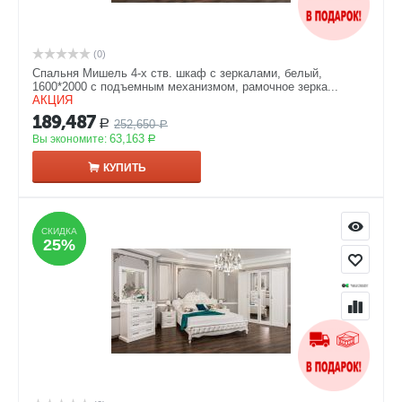
(0)
Спальня Мишель 4-х ств. шкаф с зеркалами, белый,
1600*2000 с подъемным механизмом, рамочное зерка...
АКЦИЯ
189,487
252,650
Р
Р
63,163
Вы экономите:
Р
КУПИТЬ
СКИДКА
СКИДКА
25%
25%