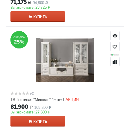
71,175
94,900
Р
Р
23,725
Вы экономите:
Р
КУПИТЬ
СКИДКА
СКИДКА
25%
25%
(0)
ТВ Гостиная "Мишель" 1+тв+1
АКЦИЯ
81,900
109,200
Р
Р
27,300
Вы экономите:
Р
КУПИТЬ