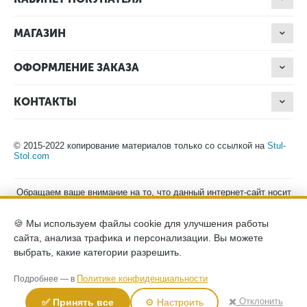
МАГАЗИН
ОФОРМЛЕНИЕ ЗАКАЗА
КОНТАКТЫ
© 2015-2022 копирование материалов только со ссылкой на
Stul-
Stol.com
Обращаем ваше внимание на то, что данный интернет-сайт носит
исключительно информационный характер и ни при каких
условиях не является публичной офертой, определяемой
🍪 Мы используем файлы cookie для улучшения работы
положениями Статьи 437 (2) Гражданского кодекса Российской
Федерации. Для получения подробной информации о наличии и
сайта, анализа трафика и персонализации. Вы можете
стоимости указанных товаров, пожалуйста, обращайтесь к
выбрать, какие категории разрешить.
менеджерам компании по телефону.
Политика конфиденциальности
хранение и защита персональных
Политике конфиденциальности
Подробнее — в
данных
согласие на обработку персональных данных
✖️ Отклонить
✅ Принять все
⚙️ Настроить