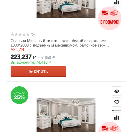
(0)
Спальня Мишель 6-ти ств. шкаф, белый с зеркалами,
1800*2000 с подъемным механизмом, рамочное зерк...
АКЦИЯ
223,237
297,650
Р
Р
74,413
Вы экономите:
Р
КУПИТЬ
СКИДКА
СКИДКА
25%
25%