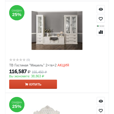
СКИДКА
СКИДКА
25%
25%
(0)
ТВ Гостиная "Мишель" 2+тв+2
АКЦИЯ
116,587
155,450
Р
Р
38,863
Вы экономите:
Р
КУПИТЬ
СКИДКА
СКИДКА
25%
25%