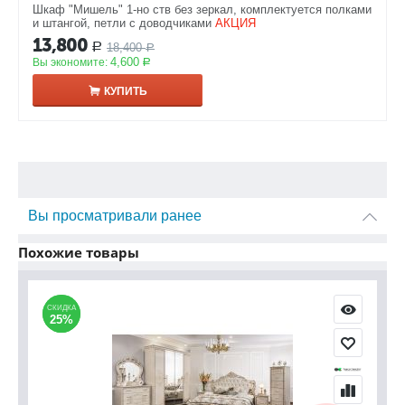
Шкаф "Мишель" 1-но ств без зеркал, комплектуется полками
и штангой, петли с доводчиками
АКЦИЯ
13,800
18,400
Р
Р
4,600
Вы экономите:
Р
КУПИТЬ
Вы просматривали ранее
Похожие товары
СКИДКА
СКИДКА
25%
25%