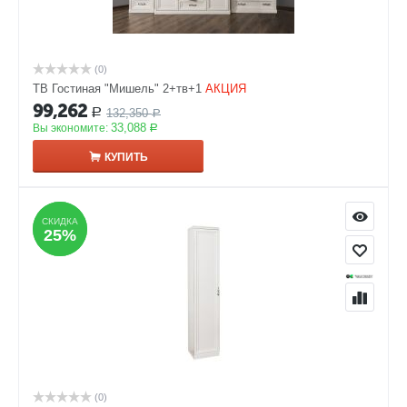
(0)
ТВ Гостиная "Мишель" 2+тв+1
АКЦИЯ
99,262
132,350
Р
Р
33,088
Вы экономите:
Р
КУПИТЬ
СКИДКА
СКИДКА
25%
25%
(0)