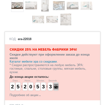
КОД:
era-22018
СКИДКИ 25% НА МЕБЕЛЬ ФАБРИКИ ЭРА!
Скидки действуют при оформлении заказа до конца
июля
Каталог мебели эра со скидками.
* Скидки распространяются на любую мебель ЭРА:
гостиные, спальни, столовые группы, мягкая мебель,
кухни.
До конца акции осталось:
Days
Hours
Minutes
Seconds
1
1
2
2
4
4
5
5
1
1
2
2
9
9
0
0
4
4
5
5
2
2
3
3
4
3
3
1
0
1
Подробнее об акции→