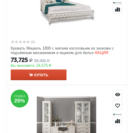
(0)
Кровать Мишель 1800 с мягким изголовьем из экокожи с
подъёмным механизмом и ящиком для белья
АКЦИЯ
73,725
98,300
Р
Р
24,575
Вы экономите:
Р
КУПИТЬ
СКИДКА
СКИДКА
25%
25%