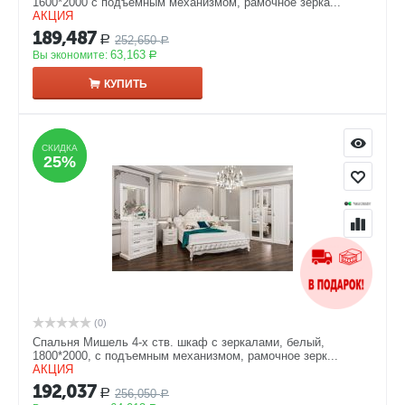
1600*2000 с подъемным механизмом, рамочное зерка...
АКЦИЯ
189,487
252,650
Р
Р
63,163
Вы экономите:
Р
КУПИТЬ
СКИДКА
СКИДКА
25%
25%
(0)
Спальня Мишель 4-х ств. шкаф с зеркалами, белый,
1800*2000, с подъемным механизмом, рамочное зерк...
АКЦИЯ
192,037
256,050
Р
Р