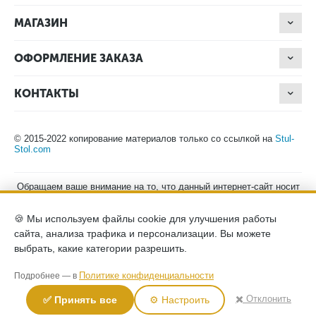
МАГАЗИН
ОФОРМЛЕНИЕ ЗАКАЗА
КОНТАКТЫ
© 2015-2022 копирование материалов только со ссылкой на
Stul-
Stol.com
Обращаем ваше внимание на то, что данный интернет-сайт носит
исключительно информационный характер и ни при каких
условиях не является публичной офертой, определяемой
🍪 Мы используем файлы cookie для улучшения работы
положениями Статьи 437 (2) Гражданского кодекса Российской
Федерации. Для получения подробной информации о наличии и
сайта, анализа трафика и персонализации. Вы можете
стоимости указанных товаров, пожалуйста, обращайтесь к
выбрать, какие категории разрешить.
менеджерам компании по телефону.
Политика конфиденциальности
хранение и защита персональных
Политике конфиденциальности
Подробнее — в
данных
согласие на обработку персональных данных
✖️ Отклонить
✅ Принять все
⚙️ Настроить