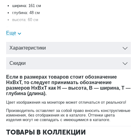
ширина: 161 см
глубина: 48 см
высота: 60 см
Гостиная Мишель — это модульная гостиная с рядом очень
Еще
больших преимуществ, которые выгодно отличают гостиную
Мишель от наших других гостиных и гостиных наших
конкурентов.
Характеристики
Цвет - белый матовый
Скидки
Корпус - ЛДСП
Декоративные элементы и накладки - ППУ и ПУ, класс
экологичности Е1 (полностью безопасна)
Если в размерах товаров стоит обозначение
HxBxT, то следует принимать обозначение
Декоративные элементы, фасады, накладки покрыты матовым
размеров HxBxT как H — высота, B — ширина, T —
лаком
глубина (длина).
Фурнитура - итальянская фирма Salice: ручка «кнопка» и
«скоба» (металл - хром)
Цвет изображения на мониторе может отличаться от реального!
Производитель оставляет за собой право вносить конструктивные
изменения, без отображения их в каталоге. Оттенки цвета
изделия могут не совпадать с имеющимися в каталоге.
ТОВАРЫ В КОЛЛЕКЦИИ