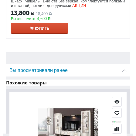
Шкаф "Мишель" 1-но ств без зеркал, комплектуется полками
и штангой, петли с доводчиками
АКЦИЯ
13,800
18,400
Р
Р
4,600
Вы экономите:
Р
КУПИТЬ
Вы просматривали ранее
Похожие товары
С
С