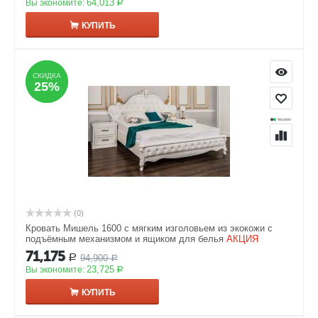
64,013
Вы экономите:
Р
КУПИТЬ
СКИДКА
СКИДКА
25%
25%
(0)
Кровать Мишель 1600 с мягким изголовьем из экокожи с
подъёмным механизмом и ящиком для белья
АКЦИЯ
71,175
94,900
Р
Р
23,725
Вы экономите:
Р
КУПИТЬ