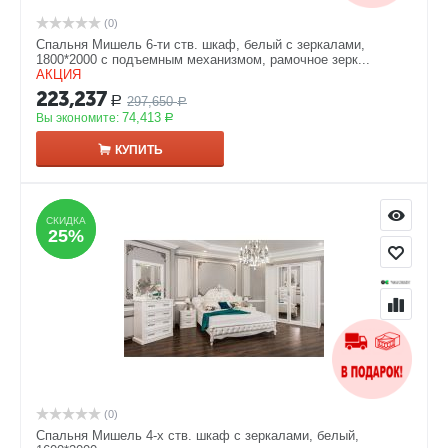
(0)
Спальня Мишель 6-ти ств. шкаф, белый с зеркалами,
1800*2000 с подъемным механизмом, рамочное зерк...
АКЦИЯ
223,237
297,650
Р
Р
74,413
Вы экономите:
Р
КУПИТЬ
СКИДКА
СКИДКА
25%
25%
(0)
Спальня Мишель 4-х ств. шкаф с зеркалами, белый,