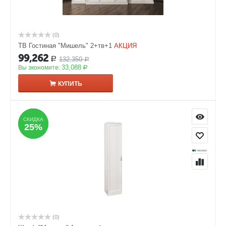
(0)
ТВ Гостиная "Мишель" 2+тв+1
АКЦИЯ
99,262
132,350
Р
Р
33,088
Вы экономите:
Р
КУПИТЬ
СКИДКА
СКИДКА
25%
25%
(0)