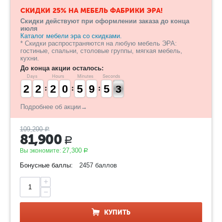
СКИДКИ 25% НА МЕБЕЛЬ ФАБРИКИ ЭРА!
Скидки действуют при оформлении заказа до конца
июля
Каталог мебели эра со скидками.
* Скидки распространяются на любую мебель ЭРА:
гостиные, спальни, столовые группы, мягкая мебель,
кухни.
До конца акции осталось:
Days
Hours
Minutes
Seconds
1
1
2
2
1
1
2
2
1
1
2
2
9
9
0
0
4
4
5
5
8
8
9
9
4
4
5
5
3
2
2
Подробнее об акции→
109,200
Р
81,900
Р
27,300
Вы экономите:
Р
Бонусные баллы:
2457 баллов
+
−
КУПИТЬ