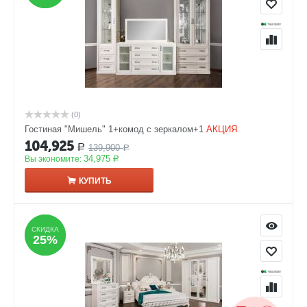
(0)
Гостиная "Мишель" 1+комод с зеркалом+1
АКЦИЯ
104,925
139,900
Р
Р
34,975
Вы экономите:
Р
КУПИТЬ
СКИДКА
СКИДКА
25%
25%