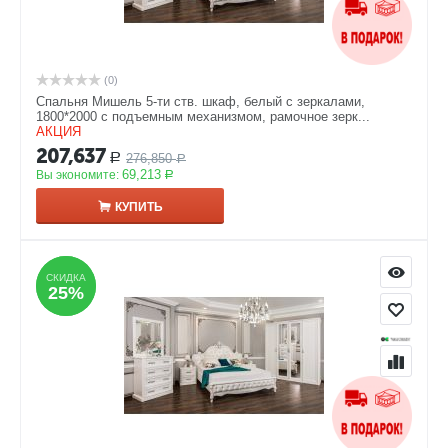
(0)
Спальня Мишель 5-ти ств. шкаф, белый с зеркалами,
1800*2000 с подъемным механизмом, рамочное зерк...
АКЦИЯ
207,637
276,850
Р
Р
69,213
Вы экономите:
Р
КУПИТЬ
СКИДКА
СКИДКА
25%
25%