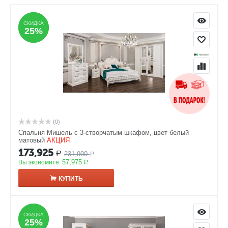
СКИДКА
СКИДКА
25%
25%
(0)
Спальня Мишель с 3-створчатым шкафом, цвет белый
матовый
АКЦИЯ
173,925
231,900
Р
Р
57,975
Вы экономите:
Р
КУПИТЬ
СКИДКА
СКИДКА
25%
25%