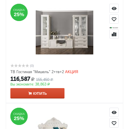
СКИДКА
СКИДКА
25%
25%
(0)
ТВ Гостиная "Мишель" 2+тв+2
АКЦИЯ
116,587
155,450
Р
Р
38,863
Вы экономите:
Р
КУПИТЬ
СКИДКА
СКИДКА
25%
25%