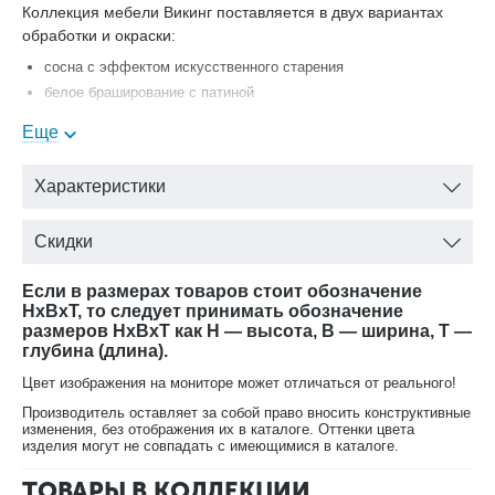
Коллекция мебели Викинг поставляется в двух вариантах
обработки и окраски:
сосна с эффектом искусственного старения
белое браширование с патиной
Еще
Шкаф настенный (450 мм) Викинг GL №7 с полкой Лидской
мебельной фабрики (Белорусь) с доставкой.
Характеристики
Скидки
Если в размерах товаров стоит обозначение
HxBxT, то следует принимать обозначение
размеров HxBxT как H — высота, B — ширина, T —
глубина (длина).
Цвет изображения на мониторе может отличаться от реального!
Производитель оставляет за собой право вносить конструктивные
изменения, без отображения их в каталоге. Оттенки цвета
изделия могут не совпадать с имеющимися в каталоге.
ТОВАРЫ В КОЛЛЕКЦИИ