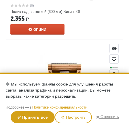
(0)
Полик над вытяжкой (600 мм) Викинг GL
2,355
Р
ОПЦИИ
🍪 Мы используем файлы cookie для улучшения работы
сайта, анализа трафика и персонализации. Вы можете
выбрать, какие категории разрешить.
(0)
Политике конфиденциальности
Подробнее — в
Полик над вытяжкой (900 мм) Викинг GL
✖️ Отклонить
✅ Принять все
⚙️ Настроить
3,435
Р