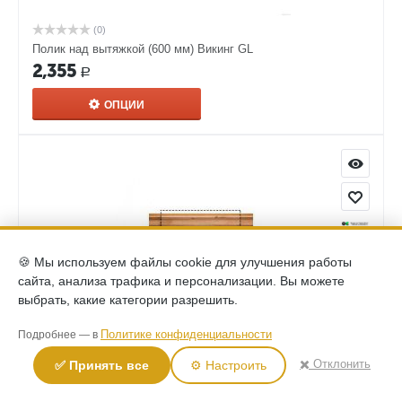
(0)
Полик над вытяжкой (600 мм) Викинг GL
2,355
Р
ОПЦИИ
🍪 Мы используем файлы cookie для улучшения работы
сайта, анализа трафика и персонализации. Вы можете
выбрать, какие категории разрешить.
Политике конфиденциальности
Подробнее — в
(0)
Полик над вытяжкой (900 мм) Викинг GL
✖️ Отклонить
✅ Принять все
⚙️ Настроить
3,435
Р