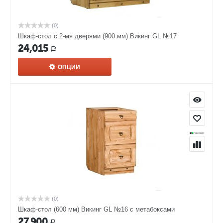
(0)
Шкаф-стол с 2-мя дверями (900 мм) Викинг GL №17
24,015
Р
ОПЦИИ
(0)
Шкаф-стол (600 мм) Викинг GL №16 с метабоксами
27,900
Р