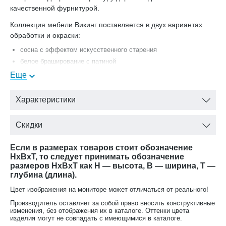
качественной фурнитурой.
Коллекция мебели Викинг поставляется в двух вариантах
обработки и окраски:
сосна с эффектом искусственного старения
белое браширование с патиной
Еще
Настенный шкаф Викинг GL №29 с одной дверью Лидской
мебельной фабрики (Белорусь) с доставкой.
Характеристики
Скидки
Если в размерах товаров стоит обозначение
HxBxT, то следует принимать обозначение
размеров HxBxT как H — высота, B — ширина, T —
глубина (длина).
Цвет изображения на мониторе может отличаться от реального!
Производитель оставляет за собой право вносить конструктивные
изменения, без отображения их в каталоге. Оттенки цвета
изделия могут не совпадать с имеющимися в каталоге.