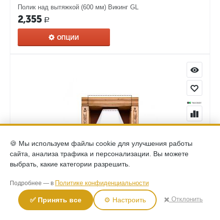
Полик над вытяжкой (600 мм) Викинг GL
2,355
Р
ОПЦИИ
🍪 Мы используем файлы cookie для улучшения работы
сайта, анализа трафика и персонализации. Вы можете
выбрать, какие категории разрешить.
(0)
Полик над вытяжкой (900 мм) Викинг GL
Политике конфиденциальности
Подробнее — в
3,435
Р
✖️ Отклонить
✅ Принять все
⚙️ Настроить
ОПЦИИ