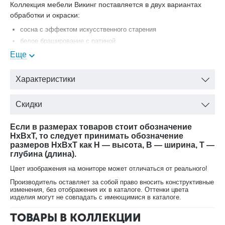
Коллекция мебели Викинг поставляется в двух вариантах
обработки и окраски:
сосна с эффектом искусственного старения
белое браширование с патиной
Еще
Настенный шкаф Викинг GL №21 Лидской мебельной
фабрики (Белорусь) с доставкой.
Характеристики
Скидки
Если в размерах товаров стоит обозначение
HxBxT, то следует принимать обозначение
размеров HxBxT как H — высота, B — ширина, T —
глубина (длина).
Цвет изображения на мониторе может отличаться от реального!
Производитель оставляет за собой право вносить конструктивные
изменения, без отображения их в каталоге. Оттенки цвета
изделия могут не совпадать с имеющимися в каталоге.
ТОВАРЫ В КОЛЛЕКЦИИ