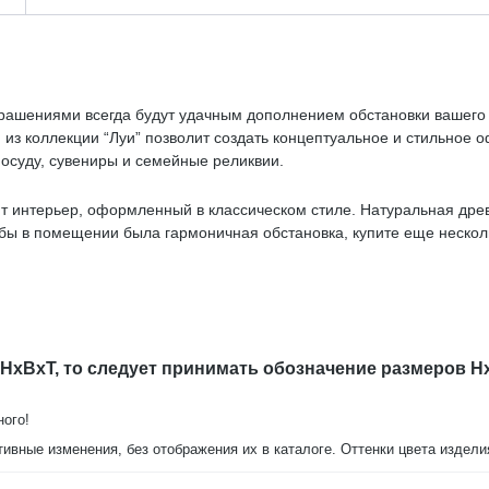
рашениями всегда будут удачным дополнением обстановки вашего
 из коллекции “Луи” позволит создать концептуальное и стильное 
посуду, сувениры и семейные реликвии.
т интерьер, оформленный в классическом стиле. Натуральная древ
ы в помещении была гармоничная обстановка, купите еще несколь
витриной Луи ММ-240-01/01 с доставкой на дом.
 HxBxT, то следует принимать обозначение размеров H
ного!
тивные изменения, без отображения их в каталоге. Оттенки цвета издел