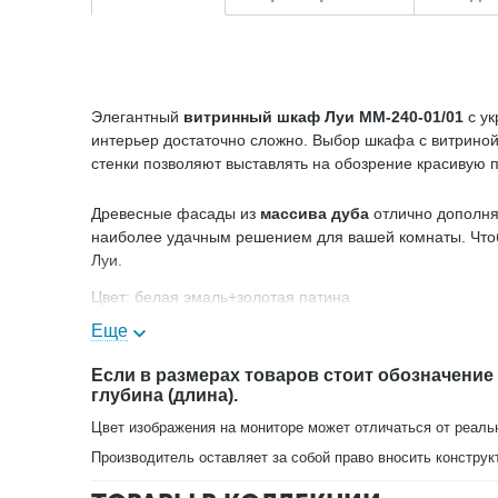
Элегантный
витринный шкаф Луи ММ-240-01/01
с ук
интерьер достаточно сложно. Выбор шкафа с витриной
стенки позволяют выставлять на обозрение красивую 
Древесные фасады из
массива дуба
отлично дополня
наиболее удачным решением для вашей комнаты. Чтоб
Луи.
Цвет: белая эмаль+золотая патина
Еще
В нашем интернет-магазине Вы можете купить шкаф с 
Если в размерах товаров стоит обозначение
глубина (длина).
Цвет изображения на мониторе может отличаться от реаль
Производитель оставляет за собой право вносить конструк