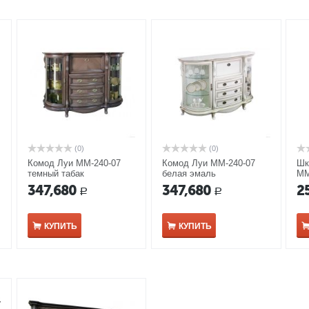
(0)
(0)
Комод Луи ММ-240-07
Комод Луи ММ-240-07
Шк
темный табак
белая эмаль
ММ
347,680
347,680
2
Р
Р
КУПИТЬ
КУПИТЬ