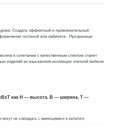
 дома. Создать эффектный и привлекательный
оформление гостиной или кабинета.. Прозрачные
есина в сочетании с качественным стеклом станет
ко изделий из изысканной коллекции элитной мебели
xBxT как H — высота, B — ширина, T —
ия могут не совпадать с имеющимися в каталоге.