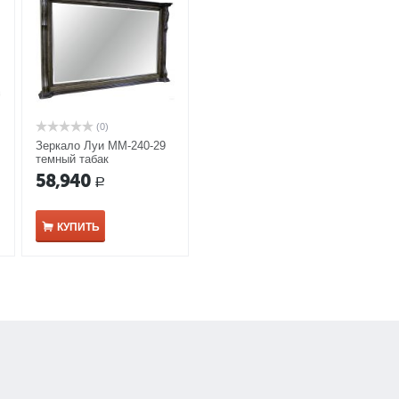
(0)
Зеркало Луи ММ-240-29
темный табак
58,940
Р
КУПИТЬ