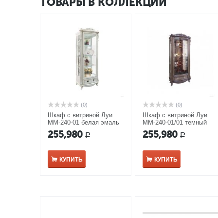
ТОВАРЫ В КОЛЛЕКЦИИ
(0)
(0)
Шкаф с витриной Луи
Шкаф с витриной Луи
ММ-240-01 белая эмаль
ММ-240-01/01 темный
табак
255,980
255,980
Р
Р
КУПИТЬ
КУПИТЬ