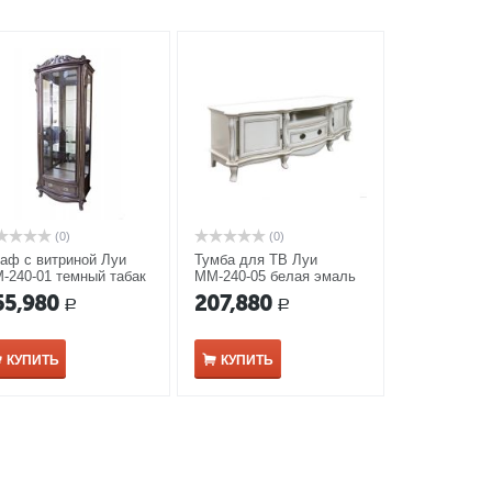
(0)
(0)
аф с витриной Луи
Тумба для ТВ Луи
-240-01 темный табак
ММ-240-05 белая эмаль
55,980
207,880
Р
Р
КУПИТЬ
КУПИТЬ