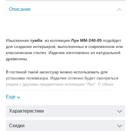
Описание
Изысканная
тумба
из коллекции
Луи ММ-240-05
подойдет
для создания интерьеров, выполненных в современном или
классическом стилях. Изделие изготовлено из натуральной
древесины.
В гостиной такой аксессуар можно использовать для
установки телевизора. Изделие отлично будет смотреться
рядом с другими предметами коллекции “Луи”. С обеих
сторон тумбы можно установить два витринных шкафа.
Мебель выполнена в одном цвете и стиле, поэтому гарнитур
Еще
будет выглядеть просто роскошно.
Характеристики
Цвет: белая эмаль+золотая патина
В нашем интернет-магазине Вы можете купить тумбу
Скидки