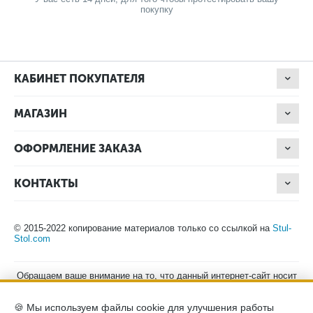
покупку
КАБИНЕТ ПОКУПАТЕЛЯ
МАГАЗИН
ОФОРМЛЕНИЕ ЗАКАЗА
КОНТАКТЫ
© 2015-2022 копирование материалов только со ссылкой на
Stul-
Stol.com
Обращаем ваше внимание на то, что данный интернет-сайт носит
исключительно информационный характер и ни при каких
условиях не является публичной офертой, определяемой
🍪 Мы используем файлы cookie для улучшения работы
положениями Статьи 437 (2) Гражданского кодекса Российской