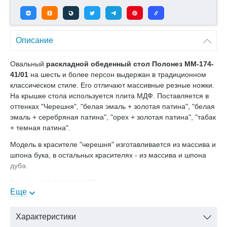
Описание
Овальный
раскладной обеденный стол Полонез ММ-174-
41/01
на шесть и более персон выдержан в традиционном
классическом стиле. Его отличают массивные резные ножки.
На крышке стола используется плита МДФ. Поставляется в
оттенках "Черешня", "белая эмаль + золотая патина", "белая
эмаль + серебряная патина", "орех + золотая патина", "табак
+ темная патина".
Модель в красителе "черешня" изготавливается из массива и
шпона бука, в остальных красителях - из массива и шпона
дуба.
Размер: 190 (240)*105*78 см.
Еще
В нашем интернет-магазине Вы можете купить обеденный
стол Полонез ММ-174-41/01 с доставкой на дом.
Характеристики