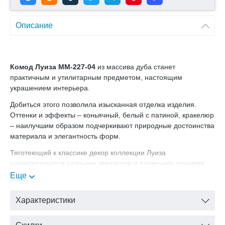
Описание
Комод Луиза ММ-227-04
из массива дуба станет
практичным и утилитарным предметом, настоящим
украшением интерьера.
Добиться этого позволила изысканная отделка изделия.
Оттенки и эффекты – коньячный, белый с патиной, кракелюр
– наилучшим образом подчеркивают природные достоинства
материала и элегантность форм.
Тяготеющий к классике декор коллекции Луиза
характеризуется резными завитками и плавными линиями,
привносящими в спальню романтическое настроение.
Еще
Компактный и вместительный одновременно, комод
Характеристики
является универсальным предметом для различных жилых
помещений.
Цвет: белая эмаль с серебристой патиной