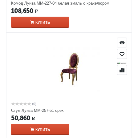
Комод Луиза ММ-227-04 белая эмаль с кракелюром​
108,650
Р
КУПИТЬ
(0)
Стул Луиза ММ-257-51 орех
50,860
Р
КУПИТЬ