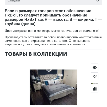
Скидки
В нашем интернет-магазине Вы можете купить прикроватную
Если в размерах товаров стоит обозначение
комод Луиза ММ-227-04 с доставкой на дом.
HxBxT, то следует принимать обозначение
размеров HxBxT как H — высота, B — ширина, T —
глубина (длина).
Цвет изображения на мониторе может отличаться от реального!
Производитель оставляет за собой право вносить конструктивные
изменения, без отображения их в каталоге. Оттенки цвета
изделия могут не совпадать с имеющимися в каталоге.
ТОВАРЫ В КОЛЛЕКЦИИ