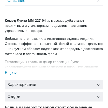
Описание
Комод Луиза ММ-227-04
из массива дуба станет
практичным и утилитарным предметом, настоящим
украшением интерьера.
Добиться этого позволила изысканная отделка изделия.
Оттенки и эффекты – коньячный, белый с патиной, кракелюр
– наилучшим образом подчеркивают природные достоинства
материала и элегантность форм.
Тяготеющий к классике декор коллекции Луиза
характеризуется резными завитками и плавными линиями,
привносящими в спальню романтическое настроение.
Еще
Компактный и вместительный одновременно, комод
Характеристики
является универсальным предметом для различных жилых
помещений.
Скидки
Природную прелесть текстуры дуба подчеркнет теплый
коньячный оттенок.
Если в размерах товаров стоит обозначение