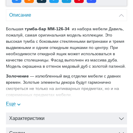
Описание
Большая
тумба-бар ММ-126-34
из набора мебели Давиль,
пожалуй, самая оригинальная модель коллекции. Это
высокая тумба с боковыми стеклянными витринами и тремя
выдвижными и одним откидным ящиками по центру. При
необходимости откидной ящик может использоваться в
качестве столешницы. Фасад выполнен из массива дуба.
Модель окрашена в оттенок медовый дуб с золотой патиной.
Золочение
— излюбленный вид отделки мебели с давних
времен. Золотые элементы декора будут гармонично
смотреться не только на антикварных предметах, но и на
современных предметах мебели.
Еще
В нашем интернет-магазине Вы можете купить комод Давиль
ММ-126-34 с доставкой на дом.
Характеристики