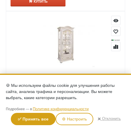
КУПИТЬ
(0)
Шкаф с витриной и декором Давиль левый ММ-126-54Л
🍪 Мы используем файлы cookie для улучшения работы
белая эмаль с золотой патиной
сайта, анализа трафика и персонализации. Вы можете
111,690
выбрать, какие категории разрешить.
Р
КУПИТЬ
Политике конфиденциальности
Подробнее — в
✖️ Отклонить
✅ Принять все
⚙️ Настроить