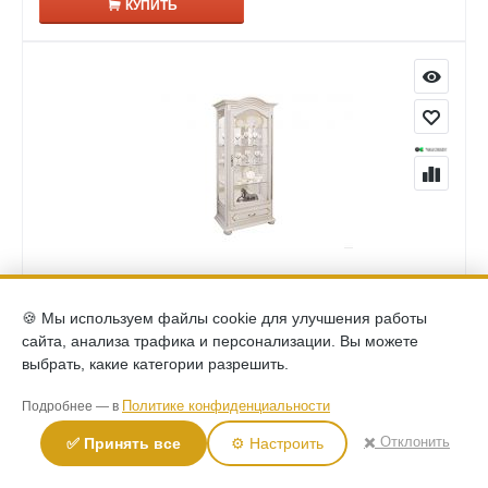
КУПИТЬ
(0)
Шкаф с витриной и декором Давиль левый ММ-126-54Л
🍪 Мы используем файлы cookie для улучшения работы
белая эмаль с золотой патиной
сайта, анализа трафика и персонализации. Вы можете
111,690
выбрать, какие категории разрешить.
Р
КУПИТЬ
Политике конфиденциальности
Подробнее — в
✖️ Отклонить
✅ Принять все
⚙️ Настроить