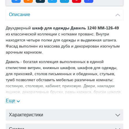
Описание
Двухдверный
шкаф для одежды
Давиль 1240 ММ-126-49
из классической коллекции с нотками прованс. Внутри
находятся четыре полки для одежды и выдвижная штанга.
Фасад выполнен из массива дуба и декорирован изогнутым
арочным карнизом.
Давиль - богатая коллекция выполненных в единой
стилистике витрин, книжных шкафов, шкафов для одежды,
для прихожей, столов письменных и обеденных, стульев,
тумб позволяет обставить мебелью различные комнаты:
гостиную, столовую, кабинет, прихожую. Двери, накладки
ящиков, декоративные бруски, рамы каркаса, бруски цоколя,
опоры изготовлены из массива дуба
Еще
Цвет: медовый дуб+золотая патина
Характеристики
Золочение
— излюбленный вид отделки мебели с давних
времен. Золотые элементы декора будут гармонично