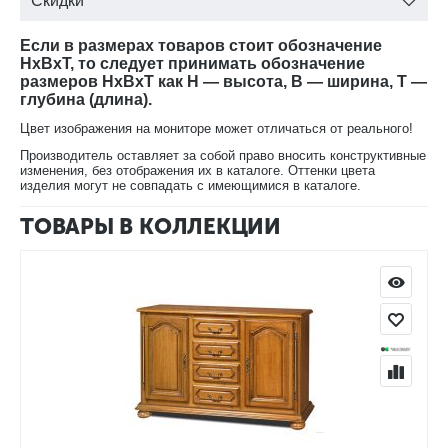
смотреться не только на антикварных предметах, но и на
Скидки
современных предметах мебели.
Если в размерах товаров стоит обозначение
В нашем интернет-магазине Вы можете купить шкаф с
HxBxT, то следует принимать обозначение
витриной Давиль 1240 ММ-126-49 с доставкой на дом.
размеров HxBxT как H — высота, B — ширина, T —
глубина (длина).
Цвет изображения на мониторе может отличаться от реального!
Производитель оставляет за собой право вносить конструктивные
изменения, без отображения их в каталоге. Оттенки цвета
изделия могут не совпадать с имеющимися в каталоге.
ТОВАРЫ В КОЛЛЕКЦИИ