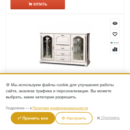
КУПИТЬ
(0)
🍪 Мы используем файлы cookie для улучшения работы
Комод с декором Давиль ММ-126-34 белая эмаль
сайта, анализа трафика и персонализации. Вы можете
121,740
Р
выбрать, какие категории разрешить.
КУПИТЬ
Политике конфиденциальности
Подробнее — в
✖️ Отклонить
✅ Принять все
⚙️ Настроить