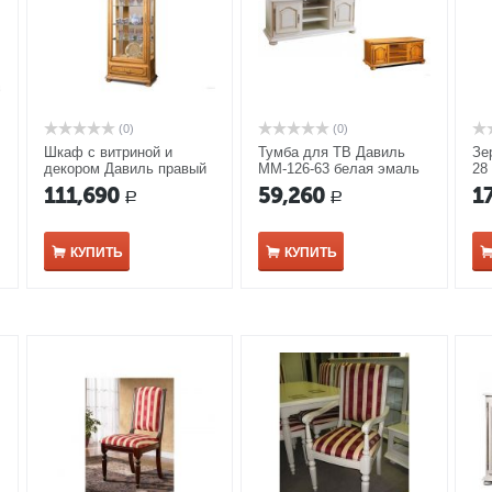
(0)
(0)
Шкаф с витриной и
Тумба для ТВ Давиль
Зе
декором Давиль правый
ММ-126-63 белая эмаль
28
ММ-126-54П медовый
с золотой патиной
зо
111,690
59,260
1
Р
Р
дуб с золотой патиной
КУПИТЬ
КУПИТЬ