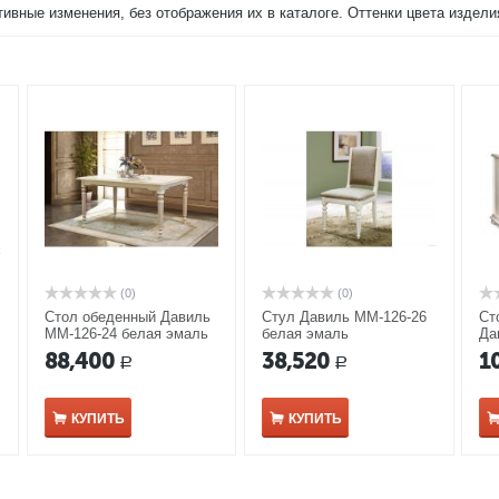
тивные изменения, без отображения их в каталоге. Оттенки цвета издел
(0)
(0)
Стол обеденный Давиль
Стул Давиль ММ-126-26
Ст
ММ-126-24 белая эмаль
белая эмаль
Да
с золотой патиной
бе
88,400
38,520
1
Р
Р
КУПИТЬ
КУПИТЬ