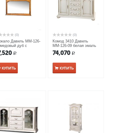
(0)
(0)
ркало Давиль ММ-126-
Комод 3410 Давиль
 медовый дуб с
ММ-126-09 белая эмаль
лотой патиной
с золотой патиной
7,520
74,070
Р
Р
КУПИТЬ
КУПИТЬ