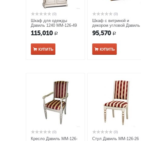
(0)
(0)
Шкаф для одежды
Шкаф с витриной и
Давиль 1240 ММ-126-49
декором угловой Давиль
белая эмаль
ММ-126-50П медовый
115,010
95,570
Р
Р
дуб с золотой патиной
КУПИТЬ
КУПИТЬ
(0)
(0)
Кресло Давиль ММ-126-
Стул Давиль ММ-126-26