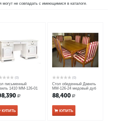
ия могут не совпадать с имеющимися в каталоге.
(0)
(0)
ол письменный
Стол обеденный Давиль
виль 1410 ММ-126-01
ММ-126-24 медовый дуб
лая эмаль
с золотой патиной
08,390
88,400
Р
Р
КУПИТЬ
КУПИТЬ