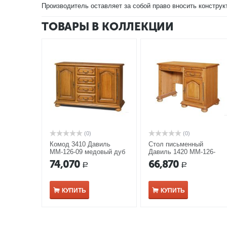
Производитель оставляет за собой право вносить конструк
ТОВАРЫ В КОЛЛЕКЦИИ
(0)
(0)
Комод 3410 Давиль
Стол письменный
ММ-126-09 медовый дуб
Давиль 1420 ММ-126-
с золотой патиной
01/01 медовый дуб с
74,070
66,870
Р
Р
золотой патиной
КУПИТЬ
КУПИТЬ