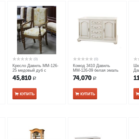
(0)
(0)
Кресло Давиль ММ-126-
Комод 3410 Давиль
Шк
25 медовый дуб с
ММ-126-09 белая эмаль
Да
золотой патиной
ме
45,810
74,070
1
Р
Р
па
КУПИТЬ
КУПИТЬ