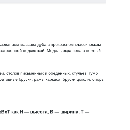
ьзованием массива дуба в прекрасном классическом
 встроенной подсветкой. Модель окрашена в нежный
й, столов письменных и обеденных, стульев, тумб
ративные бруски, рамы каркаса, бруски цоколя, опоры
 не только на антикварных предметах, но и на
xBxT как H — высота, B — ширина, T —