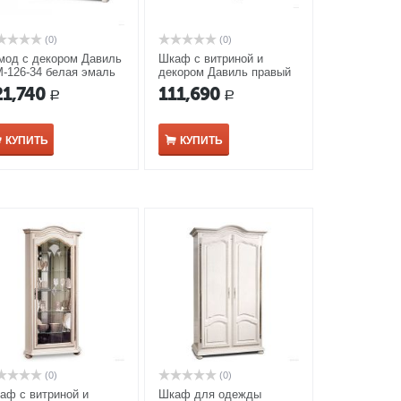
(0)
(0)
мод с декором Давиль
Шкаф с витриной и
-126-34 белая эмаль
декором Давиль правый
золотой патиной
ММ-126-54П белая эмаль
21,740
111,690
Р
Р
КУПИТЬ
КУПИТЬ
(0)
(0)
аф с витриной и
Шкаф для одежды