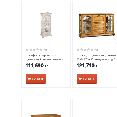
(0)
(0)
Шкаф с витриной и
Комод с декором Давиль
декором Давиль левый
ММ-126-34 медовый дуб
ММ-126-54Л белая эмаль
с золотой патиной
111,690
121,740
Р
Р
КУПИТЬ
КУПИТЬ