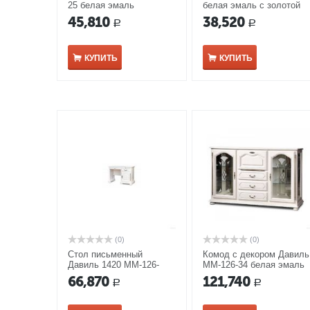
25 белая эмаль
белая эмаль с золотой
патиной
45,810
38,520
Р
Р
КУПИТЬ
КУПИТЬ
(0)
(0)
Стол письменный
Комод с декором Давиль
Давиль 1420 ММ-126-
ММ-126-34 белая эмаль
01/01 белая эмаль
66,870
121,740
Р
Р