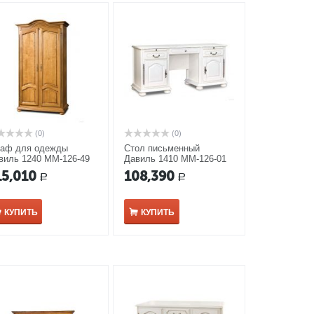
(0)
(0)
аф для одежды
Стол письменный
виль 1240 ММ-126-49
Давиль 1410 ММ-126-01
довый дуб с золотой
белая эмаль с золотой
15,010
108,390
Р
Р
тиной
патиной
КУПИТЬ
КУПИТЬ