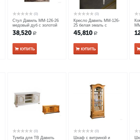
(0)
(0)
Стул Давиль ММ-126-26
Кресло Давиль ММ-126-
Ко
медовый дуб с золотой
25 белая эмаль с
ММ
патиной
золотой патиной
с 
38,520
45,810
1
Р
Р
КУПИТЬ
КУПИТЬ
(0)
(0)
Тумба для ТВ Давиль
Шкаф с витриной и
Шк