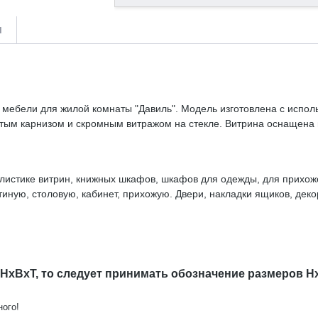
и
 мебели для жилой комнаты "Давиль". Модель изготовлена с испол
нутым карнизом и скромным витражом на стекле. Витрина оснащена
илистике витрин, книжных шкафов, шкафов для одежды, для прихоже
иную, столовую, кабинет, прихожую. Двери, накладки ящиков, деко
их времен. Золотые элементы декора будут гармонично смотреться
 HxBxT, то следует принимать обозначение размеров H
ного!
витриной Давиль ММ-126-50П с доставкой на дом.