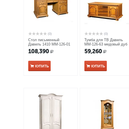
(0)
(0)
Стол письменный
Тумба для ТВ Давиль
Давиль 1410 ММ-126-01
ММ-126-63 медовый дуб
медовый дуб с золотой
с золотой патиной
108,390
59,260
Р
Р
патиной
КУПИТЬ
КУПИТЬ