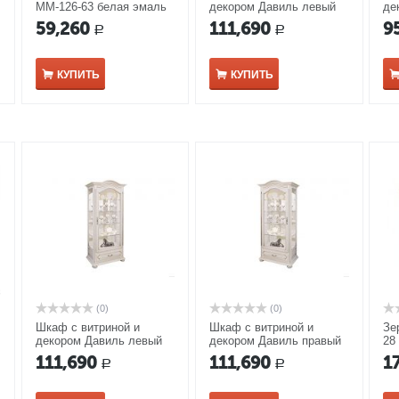
ММ-126-63 белая эмаль
декором Давиль левый
де
ММ-126-54Л медовый
ММ
59,260
111,690
9
Р
Р
дуб с золотой патиной
КУПИТЬ
КУПИТЬ
(0)
(0)
Шкаф с витриной и
Шкаф с витриной и
Зе
декором Давиль левый
декором Давиль правый
28
ММ-126-54Л белая эмаль
ММ-126-54П белая эмаль
111,690
111,690
1
Р
Р
с золотой патиной
с золотой патиной