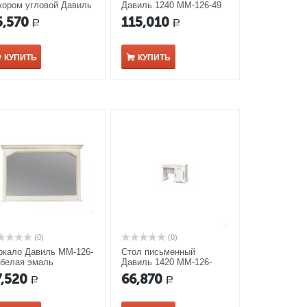
кором угловой Давиль
Давиль 1240 ММ-126-49
-126-50П белая эмаль
белая эмаль с золотой
5,570
115,010
Р
Р
патиной
КУПИТЬ
КУПИТЬ
(0)
(0)
ркало Давиль ММ-126-
Стол письменный
 белая эмаль
Давиль 1420 ММ-126-
01/01 белая эмаль с
7,520
66,870
Р
Р
золотой патиной