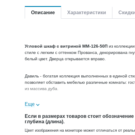
Описание
Характеристики
Скидк
Угловой шкаф с витриной ММ-126-50П
из коллекции
стиле с легким с оттенком Прованса, декорирована г
белый цвет. Дверца открывается вправо.
Давиль - богатая коллекция выполненных в единой ст
позволяет обставить мебелью различные комнаты: гост
из массива дуба.
Цвет: белая эмаль+золотая патина
Еще
Золочение
— излюбленный вид отделки мебели с давн
Если в размерах товаров стоит обозначение
современных предметах мебели.
глубина (длина).
Цвет изображения на мониторе может отличаться от реаль
В нашем интернет-магазине Вы можете купить шкаф с 