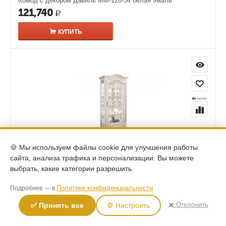
Комод с декором Давиль ММ-126-34 белая эмаль
121,740
Р
КУПИТЬ
🍪 Мы используем файлы cookie для улучшения работы
сайта, анализа трафика и персонализации. Вы можете
(0)
выбрать, какие категории разрешить.
Шкаф с витриной и декором Давиль левый ММ-126-54Л
белая эмаль с золотой патиной
Политике конфиденциальности
Подробнее — в
111,690
Р
✖️ Отклонить
✅ Принять все
⚙️ Настроить
КУПИТЬ