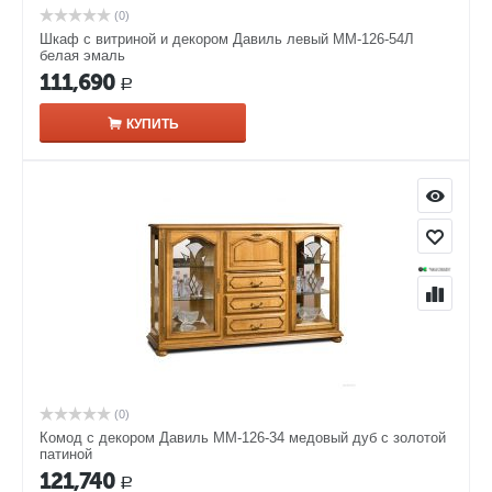
(0)
Шкаф с витриной и декором Давиль левый ММ-126-54Л
белая эмаль
111,690
Р
КУПИТЬ
(0)
Комод с декором Давиль ММ-126-34 медовый дуб с золотой
патиной
121,740
Р