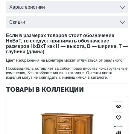
для прихожей, столов письменных и обеденных, стульев,
Характеристики
тумб позволяет обставить мебелью различные комнаты:
гостиную, столовую, кабинет, прихожую. Двери, накладки
ящиков, декоративные бруски, рамы каркаса, бруски цоколя,
Скидки
опоры из массива дуба.
Если в размерах товаров стоит обозначение
Цвет: медовый дуб+золотая патина
HxBxT, то следует принимать обозначение
размеров HxBxT как H — высота, B — ширина, T —
Золочение
— излюбленный вид отделки мебели с давних
глубина (длина).
времен. Золотые элементы декора будут гармонично
Цвет изображения на мониторе может отличаться от реального!
смотреться не только на антикварных предметах, но и на
Производитель оставляет за собой право вносить конструктивные
современных предметах мебели.
изменения, без отображения их в каталоге. Оттенки цвета
изделия могут не совпадать с имеющимися в каталоге.
В нашем интернет-магазине Вы можете купить шкаф с
ТОВАРЫ В КОЛЛЕКЦИИ
витриной Давиль ММ-126-50П с доставкой на дом.