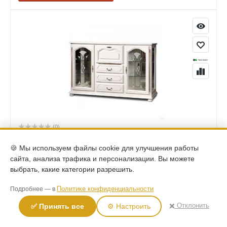
(0)
Комод с декором Давиль ММ-126-34 белая эмаль
🍪 Мы используем файлы cookie для улучшения работы
121,740
Р
сайта, анализа трафика и персонализации. Вы можете
выбрать, какие категории разрешить.
КУПИТЬ
Политике конфиденциальности
Подробнее — в
✖️ Отклонить
✅ Принять все
⚙️ Настроить