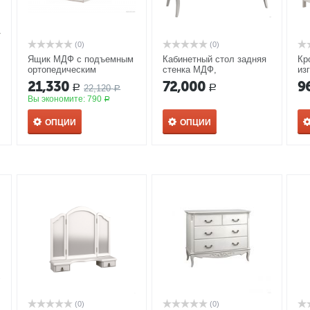
(0)
(0)
Ящик МДФ с подъемным
Кабинетный стол задняя
Кр
8
ортопедическим
стенка МДФ,
из
основанием к кровати
фрезеровка, декор
Пр
21,330
72,000
9
22,120
Р
Р
160*200 Прованс Алетан
Р
В702/1 Прованс Алетан
Вы экономите:
790
Р
ОПЦИИ
ОПЦИИ
(0)
(0)