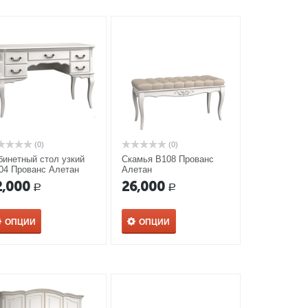
(0)
(0)
бинетный стол узкий
Скамья В108 Прованс
04 Прованс Алетан
Алетан
2,000
26,000
Р
Р
ОПЦИИ
ОПЦИИ