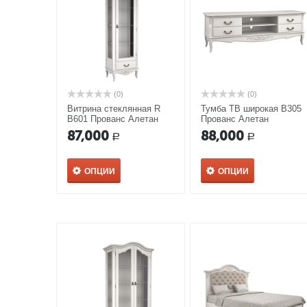
(0)
(0)
Витрина стеклянная R
Тумба ТВ широкая В305
В601 Прованс Алетан
Прованс Алетан
87,000
88,000
Р
Р
ОПЦИИ
ОПЦИИ