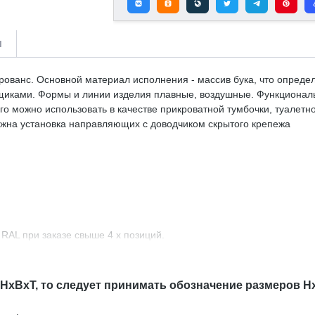
и
ованс. Основной материал исполнения - массив бука, что определя
ками. Формы и линии изделия плавные, воздушные. Функциональн
о можно использовать в качестве прикроватной тумбочки, туалетно
ожна установка направляющих с доводчиком скрытого крепежа
RAL при заказе свыше 4 х позиций.
в В906 Прованс Алетан с доставкой.
 HxBxT, то следует принимать обозначение размеров H