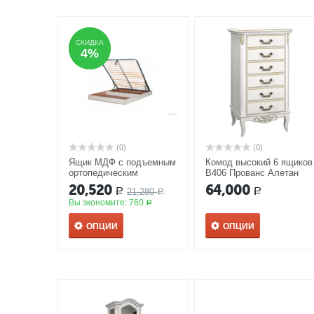
СКИДКА
СКИДКА
4%
4%
(0)
(0)
Ящик МДФ с подъемным
Комод высокий 6 ящиков
ортопедическим
В406 Прованс Алетан
основанием к кровати
20,520
64,000
21,280
Р
Р
120*200 Прованс Алетан
Р
Вы экономите:
760
Р
ОПЦИИ
ОПЦИИ