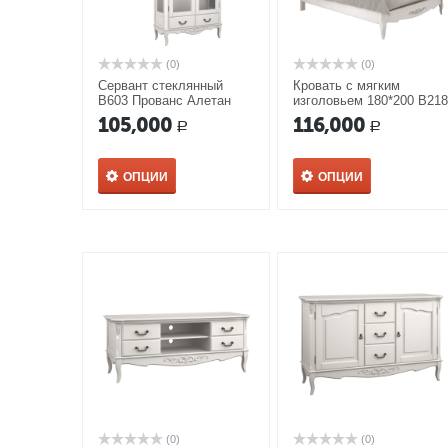
(0)
(0)
Cервант стеклянный
Кровать с мягким
В603 Прованс Алетан
изголовьем 180*200 В21
Прованс Алетан
105,000
116,000
Р
Р
ОПЦИИ
ОПЦИИ
(0)
(0)