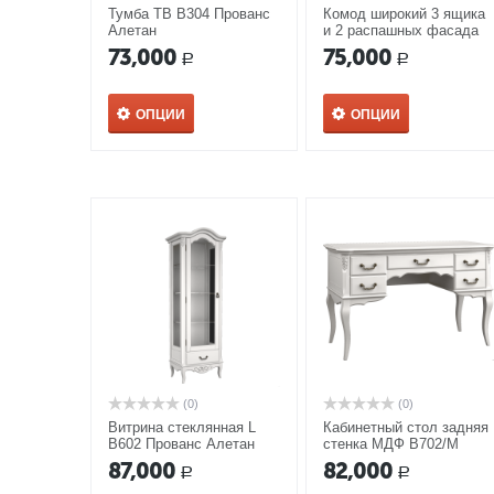
Тумба ТВ В304 Прованс
Комод широкий 3 ящика
Алетан
и 2 распашных фасада
В403 Прованс Алетан
73,000
75,000
Р
Р
ОПЦИИ
ОПЦИИ
(0)
(0)
Витрина стеклянная L
Кабинетный стол задняя
В602 Прованс Алетан
стенка МДФ В702/М
Прованс Алетан
87,000
82,000
Р
Р