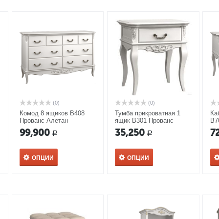
(0)
(0)
Комод 8 ящиков В408
Тумба прикроватная 1
Ка
Прованс Алетан
ящик В301 Прованс
В7
Алетан
99,900
35,250
7
Р
Р
ОПЦИИ
ОПЦИИ