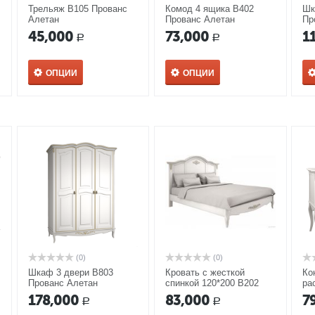
Трельяж В105 Прованс
Комод 4 ящика В402
Шк
Алетан
Прованс Алетан
Пр
45,000
73,000
1
Р
Р
ОПЦИИ
ОПЦИИ
(0)
(0)
Шкаф 3 двери В803
Кровать с жесткой
Ко
Прованс Алетан
спинкой 120*200 В202
ра
Прованс Алетан
Пр
178,000
83,000
7
Р
Р