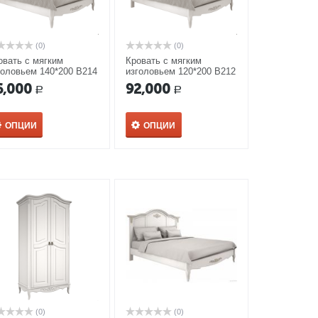
(0)
(0)
овать с мягким
Кровать с мягким
головьем 140*200 В214
изголовьем 120*200 В212
ованс Алетан
Прованс Алетан
6,000
92,000
Р
Р
ОПЦИИ
ОПЦИИ
(0)
(0)