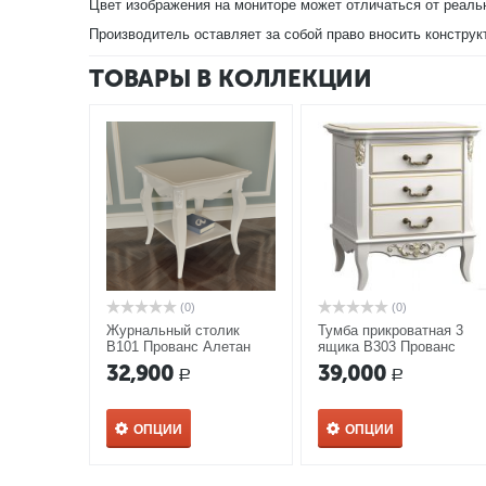
Цвет изображения на мониторе может отличаться от реаль
Производитель оставляет за собой право вносить конструк
ТОВАРЫ В КОЛЛЕКЦИИ
(0)
(0)
Журнальный столик
Тумба прикроватная 3
В101 Прованс Алетан
ящика В303 Прованс
Алетан
32,900
39,000
Р
Р
ОПЦИИ
ОПЦИИ