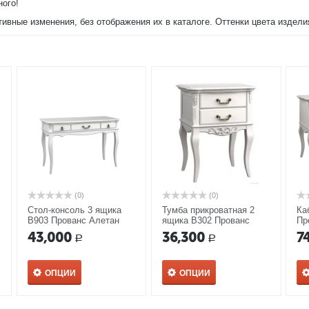
ного!
тивные изменения, без отображения их в каталоге. Оттенки цвета издел
(0)
(0)
Стол-консоль 3 ящика
Тумба прикроватная 2
Ка
В903 Прованс Алетан
ящика В302 Прованс
Пр
Алетан
43,000
36,300
7
Р
Р
ОПЦИИ
ОПЦИИ