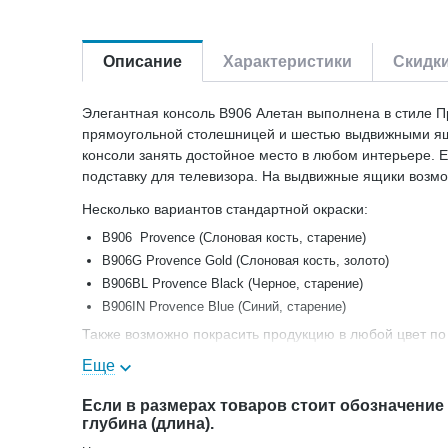
Описание
Характеристики
Скидк
Элегантная консоль B906 Алетан выполнена в стиле Пр
прямоугольной столешницей и шестью выдвижными ящи
консоли занять достойное место в любом интерьере. Ег
подставку для телевизора. На выдвижные ящики возм
Несколько вариантов стандартной окраски:
B906 Provence (Слоновая кость, старение)
B906G Provence Gold (Слоновая кость, золото)
B906BL Provence Black (Черное, старение)
В906IN Provence Blue (Синий, старение)
Также возможно покрасить продукцию в любой цвет по 
Еще
В нашем магазине Вы сможете купить Консоль 6 ящико
Если в размерах товаров стоит обозначение
глубина (длина).