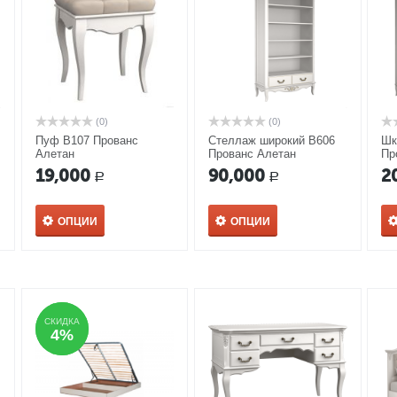
(0)
(0)
Пуф В107 Прованс
Стеллаж широкий В606
Шк
Алетан
Прованс Алетан
Пр
19,000
90,000
2
Р
Р
ОПЦИИ
ОПЦИИ
СКИДКА
СКИДКА
4%
4%