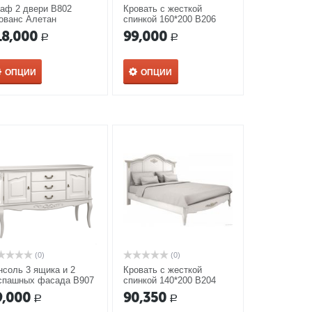
аф 2 двери В802
Кровать с жесткой
ованс Алетан
спинкой 160*200 В206
Прованс Алетан
18,000
99,000
Р
Р
ОПЦИИ
ОПЦИИ
(0)
(0)
нсоль 3 ящика и 2
Кровать с жесткой
спашных фасада В907
спинкой 140*200 В204
ованс Алетан
Прованс Алетан
9,000
90,350
Р
Р