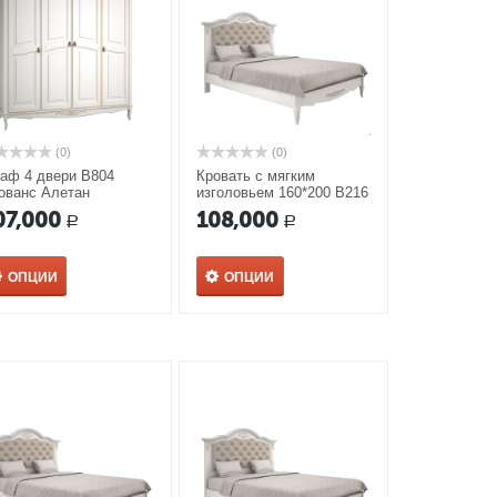
(0)
(0)
аф 4 двери В804
Кровать с мягким
ованс Алетан
изголовьем 160*200 В216
Прованс Алетан
07,000
108,000
Р
Р
ОПЦИИ
ОПЦИИ