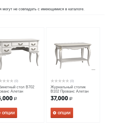
ия могут не совпадать с имеющимися в каталоге.
(0)
(0)
бинетный стол В702
Журнальный столик
ованс Алетан
В102 Прованс Алетан
4,000
37,000
Р
Р
ОПЦИИ
ОПЦИИ