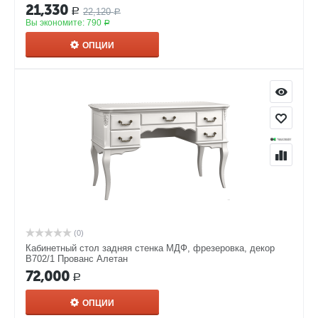
21,330
22,120
Р
Р
Вы экономите:
790
Р
ОПЦИИ
(0)
Кабинетный стол задняя стенка МДФ, фрезеровка, декор
В702/1 Прованс Алетан
72,000
Р
ОПЦИИ