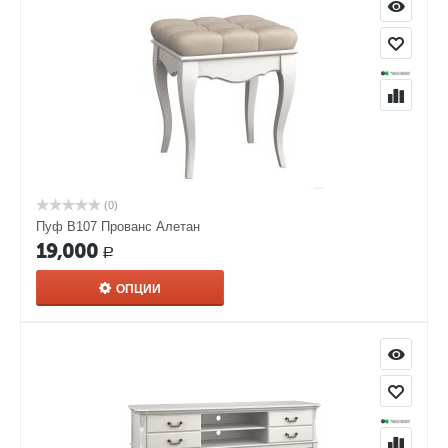
(0)
Пуф В107 Прованс Алетан
19,000
Р
ОПЦИИ