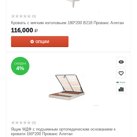
(0)
Кровать с мягким изголовьем 180*200 В218 Прованс Алетан
116,000
Р
ОПЦИИ
СКИДКА
СКИДКА
4%
4%
(0)
Ящик МДФ с подъемным ортопедическим основанием к
кровати 160*200 Прованс Алетан