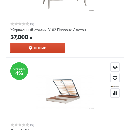
(0)
Журнальный столик В102 Прованс Алетан
37,000
Р
ОПЦИИ
СКИДКА
СКИДКА
4%
4%
(0)