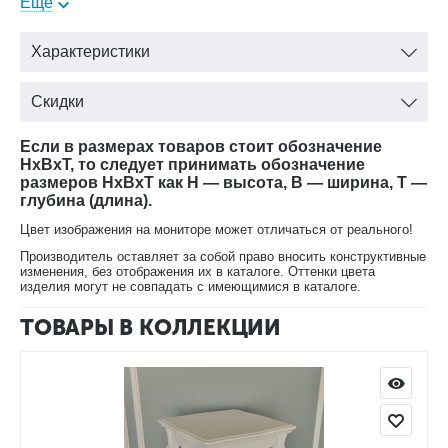
крепежа.
Еще
Несколько вариантов стандартной окраски:
Характеристики
B907 Provence (Слоновая кость, старение)
B907G Provence Gold (Слоновая кость, золото)
Скидки
B907BL Provence Black (Черное, старение)
В907IN Provence Blue (Синий, старение)
Если в размерах товаров стоит обозначение
Также возможно покрасить продукцию в любой цвет по RAL
HxBxT, то следует принимать обозначение
при заказе свыше 4 х позиций.
размеров HxBxT как H — высота, B — ширина, T —
глубина (длина).
В нашем магазине Вы сможете купить Консоль 3 ящика и 2
Цвет изображения на мониторе может отличаться от реального!
распашных фасада В907 Прованс Алетан с доставкой.
Производитель оставляет за собой право вносить конструктивные
изменения, без отображения их в каталоге. Оттенки цвета
изделия могут не совпадать с имеющимися в каталоге.
ТОВАРЫ В КОЛЛЕКЦИИ