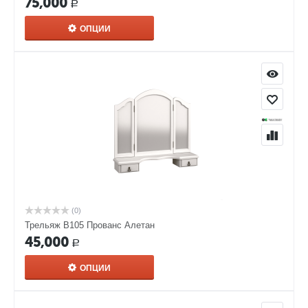
75,000
Р
ОПЦИИ
(0)
Трельяж В105 Прованс Алетан
45,000
Р
ОПЦИИ