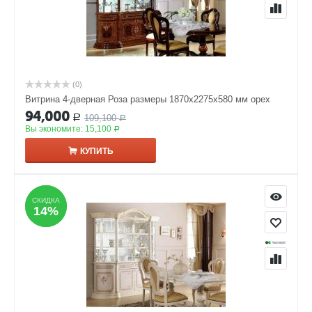
(0)
Витрина 4-дверная Роза размеры 1870x2275x580 мм орех
94,000
109,100
Р
Р
Вы экономите:
15,100
Р
КУПИТЬ
СКИДКА
СКИДКА
14%
14%