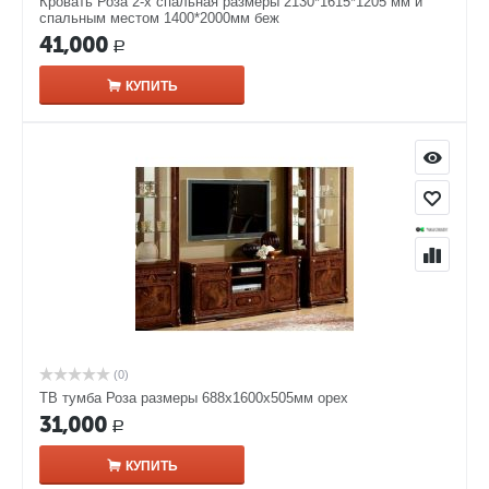
Кровать Роза 2-х спальная размеры 2130*1615*1205 мм и
спальным местом 1400*2000мм беж
41,000
Р
КУПИТЬ
(0)
ТВ тумба Роза размеры 688x1600x505мм орех
31,000
Р
КУПИТЬ