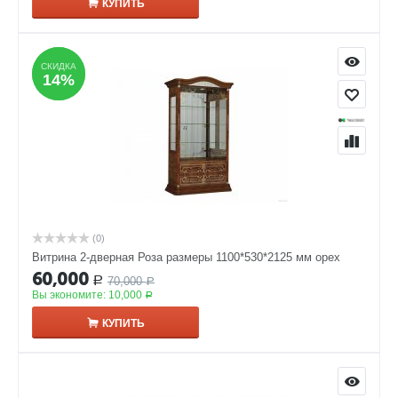
КУПИТЬ
СКИДКА
СКИДКА
14%
14%
(0)
Витрина 2-дверная Роза размеры 1100*530*2125 мм орех
60,000
70,000
Р
Р
Вы экономите:
10,000
Р
КУПИТЬ