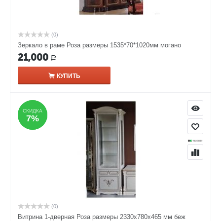
(0)
Зеркало в раме Роза размеры 1535*70*1020мм могано
21,000
Р
КУПИТЬ
СКИДКА
СКИДКА
7%
7%
(0)
Витрина 1-дверная Роза размеры 2330x780x465 мм беж