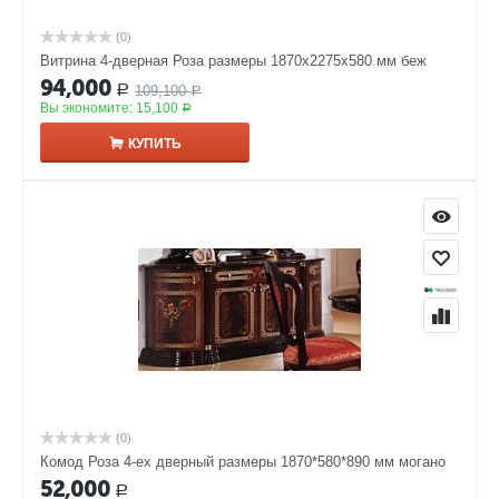
(0)
Витрина 4-дверная Роза размеры 1870x2275x580 мм беж
94,000
109,100
Р
Р
Вы экономите:
15,100
Р
КУПИТЬ
(0)
Комод Роза 4-ех дверный размеры 1870*580*890 мм могано
52,000
Р