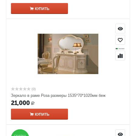
КУПИТЬ
(0)
Зеркало в раме Роза размеры 1535*70*1020мм беж
21,000
Р
КУПИТЬ
СКИДКА
СКИДКА