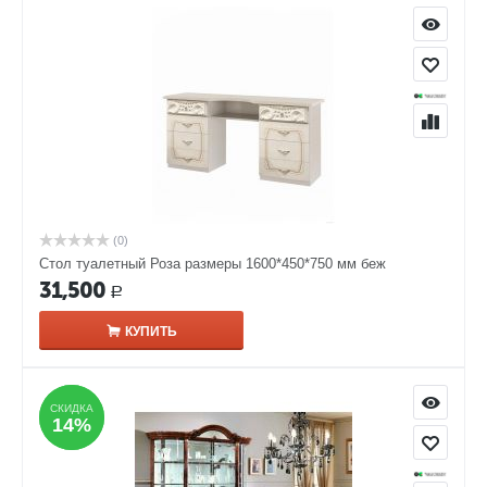
(0)
Стол туалетный Роза размеры 1600*450*750 мм беж
31,500
Р
КУПИТЬ
СКИДКА
СКИДКА
14%
14%