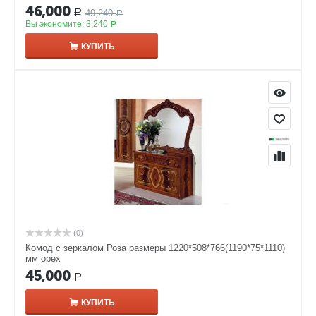
46,000
49,240
Р
Р
Вы экономите:
3,240
Р
КУПИТЬ
(0)
Комод с зеркалом Роза размеры 1220*508*766(1190*75*1110)
мм орех
45,000
Р
КУПИТЬ