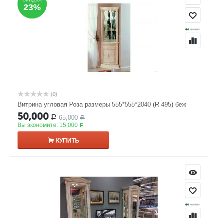
23%
23%
(0)
Витрина угловая Роза размеры 555*555*2040 (R 495) беж
50,000
65,000
Р
Р
Вы экономите:
15,000
Р
КУПИТЬ