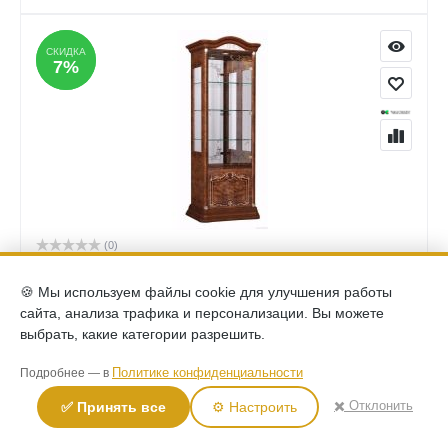
СКИДКА
СКИДКА
7%
7%
(0)
Витрина 1-дверная Роза размеры 2330x780x465 мм орех
46,000
🍪 Мы используем файлы cookie для улучшения работы
49,240
Р
Р
Вы экономите:
3,240
Р
сайта, анализа трафика и персонализации. Вы можете
выбрать, какие категории разрешить.
КУПИТЬ
Политике конфиденциальности
Подробнее — в
✖️ Отклонить
✅ Принять все
⚙️ Настроить