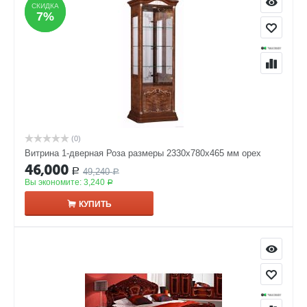
СКИДКА
СКИДКА
7%
7%
(0)
Витрина 1-дверная Роза размеры 2330x780x465 мм орех
46,000
49,240
Р
Р
Вы экономите:
3,240
Р
КУПИТЬ