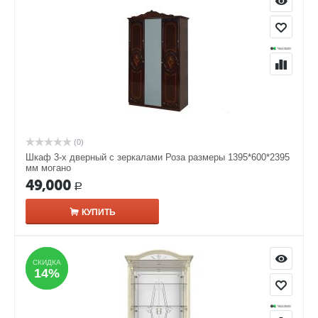
(0)
Шкаф 3-х дверный с зеркалами Роза размеры 1395*600*2395
мм могано
49,000
Р
КУПИТЬ
СКИДКА
СКИДКА
14%
14%