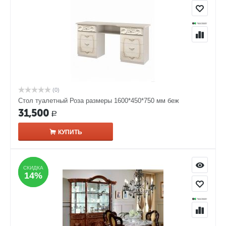
(0)
Стол туалетный Роза размеры 1600*450*750 мм беж
31,500
Р
КУПИТЬ
СКИДКА
СКИДКА
14%
14%