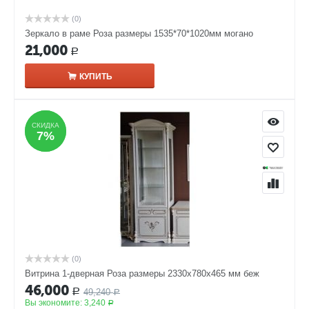
(0)
Зеркало в раме Роза размеры 1535*70*1020мм могано
21,000
Р
КУПИТЬ
СКИДКА
СКИДКА
7%
7%
(0)
Витрина 1-дверная Роза размеры 2330x780x465 мм беж
46,000
49,240
Р
Р
Вы экономите:
3,240
Р