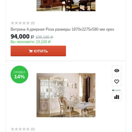
(0)
Витрина 4-дверная Роза размеры 1870x2275x580 мм орех
94,000
109,100
Р
Р
Вы экономите:
15,100
Р
КУПИТЬ
СКИДКА
СКИДКА
14%
14%
(0)