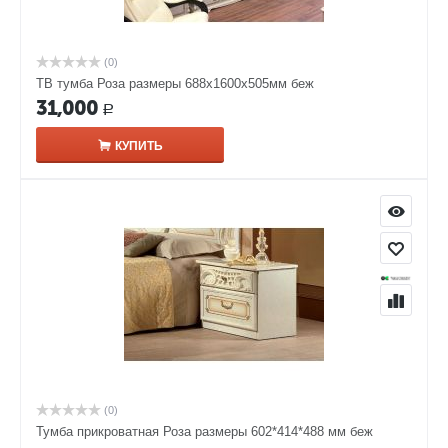
(0)
ТВ тумба Роза размеры 688x1600x505мм беж
31,000
Р
КУПИТЬ
(0)
Тумба прикроватная Роза размеры 602*414*488 мм беж