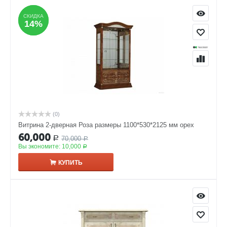
СКИДКА
СКИДКА
14%
14%
(0)
Витрина 2-дверная Роза размеры 1100*530*2125 мм орех
60,000
70,000
Р
Р
Вы экономите:
10,000
Р
КУПИТЬ