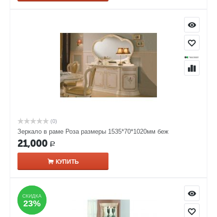
(0)
Зеркало в раме Роза размеры 1535*70*1020мм беж
21,000
Р
КУПИТЬ
СКИДКА
СКИДКА
23%
23%