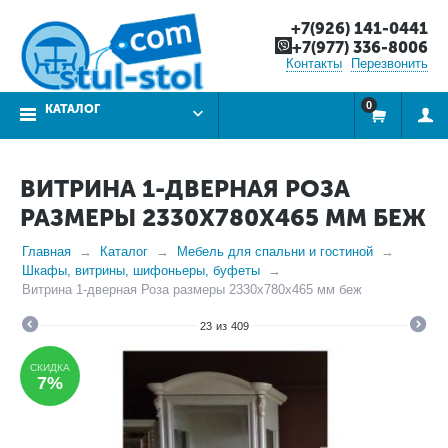
+7(926) 141-0441
+7(977) 336-8006
Контакты
Перезвонить
0
КАТАЛОГ
ВИТРИНА 1-ДВЕРНАЯ РОЗА
РАЗМЕРЫ 2330X780X465 ММ БЕЖ
Главная
Каталог
Мебель для спальни и гостиной
Шкафы, витрины, шифоньеры, буфеты
Витрина 1-дверная Роза размеры 2330x780x465 мм беж
23
из
409
СКИДКА
7%