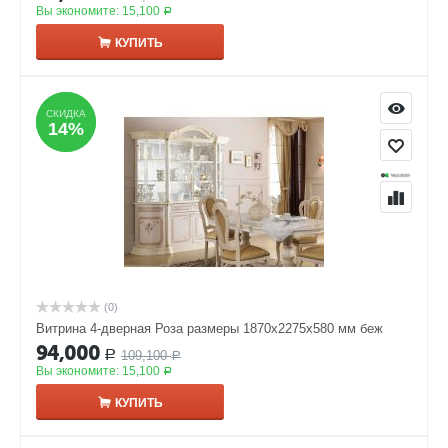
Вы экономите:
15,100
Р
КУПИТЬ
СКИДКА
СКИДКА
14%
14%
(0)
Витрина 4-дверная Роза размеры 1870x2275x580 мм беж
94,000
109,100
Р
Р
Вы экономите:
15,100
Р
КУПИТЬ