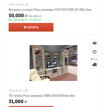
(0)
Витрина угловая Роза размеры 555*555*2040 (R 495) беж
50,000
65,000
Р
Р
Вы экономите:
15,000
Р
КУПИТЬ
(0)
ТВ тумба Роза размеры 688x1600x505мм беж
31,000
Р