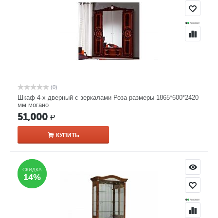
(0)
Шкаф 4-х дверный с зеркалами Роза размеры 1865*600*2420
мм могано
51,000
Р
КУПИТЬ
СКИДКА
СКИДКА
14%
14%