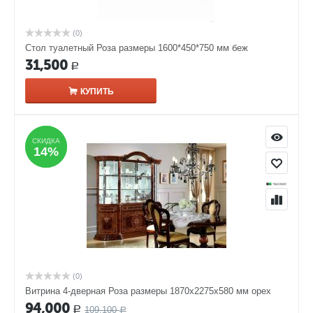
(0)
Стол туалетный Роза размеры 1600*450*750 мм беж
31,500
Р
КУПИТЬ
СКИДКА
СКИДКА
14%
14%
(0)
Витрина 4-дверная Роза размеры 1870x2275x580 мм орех
94,000
109,100
Р
Р