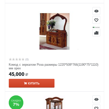
(0)
Комод с зеркалом Роза размеры 1220*508*766(1190*75*1110)
мм орех
45,000
Р
КУПИТЬ
СКИДКА
СКИДКА
7%
7%