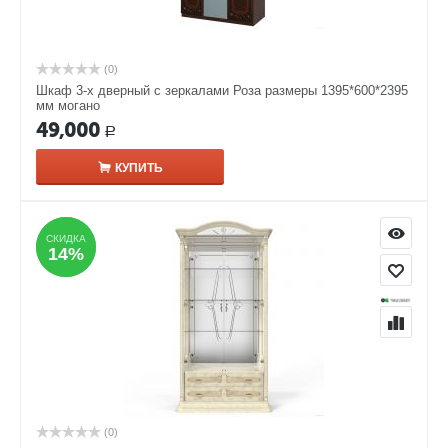
(0)
Шкаф 3-х дверный с зеркалами Роза размеры 1395*600*2395
мм могано
49,000
Р
КУПИТЬ
СКИДКА
СКИДКА
14%
14%
(0)