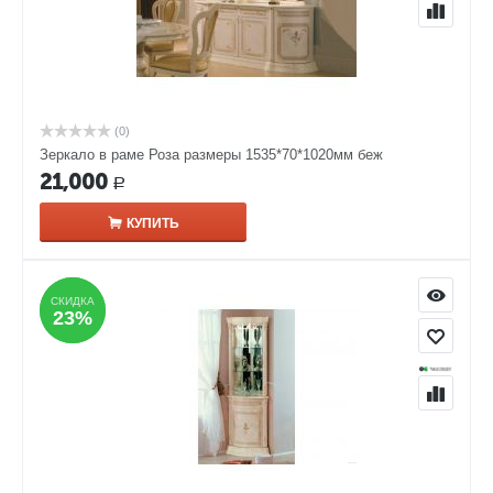
(0)
Зеркало в раме Роза размеры 1535*70*1020мм беж
21,000
Р
КУПИТЬ
СКИДКА
СКИДКА
23%
23%