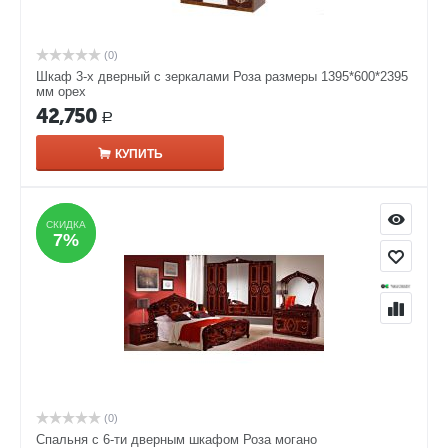
(0)
Шкаф 3-х дверный с зеркалами Роза размеры 1395*600*2395
мм орех
42,750
Р
КУПИТЬ
СКИДКА
СКИДКА
7%
7%
(0)
Спальня с 6-ти дверным шкафом Роза могано