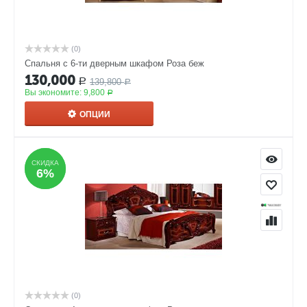
(0)
Спальня с 6-ти дверным шкафом Роза беж
130,000
139,800
Р
Р
Вы экономите:
9,800
Р
ОПЦИИ
СКИДКА
СКИДКА
6%
6%
(0)