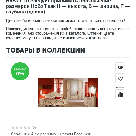
HxBxT, то следует принимать обозначение
размеров HxBxT как H — высота, B — ширина, T —
глубина (длина).
Цвет изображения на мониторе может отличаться от реального!
Производитель оставляет за собой право вносить конструктивные
изменения, без отображения их в каталоге. Оттенки цвета
изделия могут не совпадать с имеющимися в каталоге.
ТОВАРЫ В КОЛЛЕКЦИИ
СКИДКА
СКИДКА
6%
6%
(0)
Спальня с 4-ех дверным шкафом Роза беж