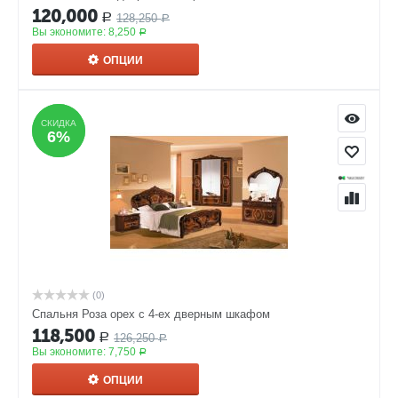
120,000
128,250
Р
Р
Вы экономите:
8,250
Р
ОПЦИИ
СКИДКА
СКИДКА
6%
6%
(0)
Спальня Роза орех с 4-ех дверным шкафом
118,500
126,250
Р
Р
Вы экономите:
7,750
Р
ОПЦИИ