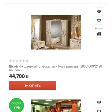
(0)
Шкаф 4-х дверный с зеркалами Роза размеры 1865*600*2420
мм беж
44,700
Р
КУПИТЬ
СКИДКА
СКИДКА
7%
7%