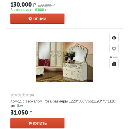
130,000
139,800
Р
Р
Вы экономите:
9,800
Р
ОПЦИИ
(0)
Комод с зеркалом Роза размеры 1220*508*766(1190*75*1110)
мм беж
31,050
Р
КУПИТЬ