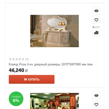
(0)
Комод Роза 4-ех дверный размеры 1870*580*890 мм беж
46,240
Р
КУПИТЬ
СКИДКА
СКИДКА
6%
6%