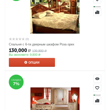
(0)
Спальня с 6-ти дверным шкафом Роза орех
130,000
139,800
Р
Р
Вы экономите:
9,800
Р
ОПЦИИ
СКИДКА
СКИДКА
7%
7%