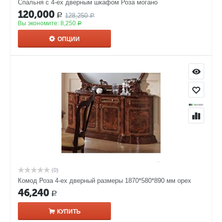
Спальня с 4-ех дверным шкафом Роза могано
120,000
128,250
Р
Р
Вы экономите:
8,250
Р
ОПЦИИ
(0)
Комод Роза 4-ех дверный размеры 1870*580*890 мм орех
46,240
Р
КУПИТЬ