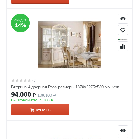
СКИДКА
СКИДКА
14%
14%
(0)
Витрина 4-дверная Роза размеры 1870x2275x580 мм беж
94,000
109,100
Р
Р
Вы экономите:
15,100
Р
КУПИТЬ