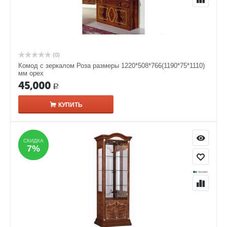
(0)
Комод с зеркалом Роза размеры 1220*508*766(1190*75*1110)
мм орех
45,000
Р
КУПИТЬ
СКИДКА
СКИДКА
7%
7%