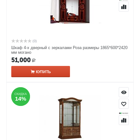
(0)
Шкаф 4-х дверный с зеркалами Роза размеры 1865*600*2420
мм могано
51,000
Р
КУПИТЬ
СКИДКА
СКИДКА
14%
14%