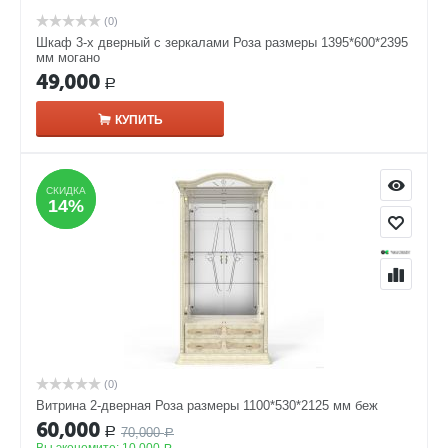
(0)
Шкаф 3-х дверный с зеркалами Роза размеры 1395*600*2395
мм могано
49,000
Р
КУПИТЬ
СКИДКА
СКИДКА
14%
14%
(0)
Витрина 2-дверная Роза размеры 1100*530*2125 мм беж
60,000
70,000
Р
Р