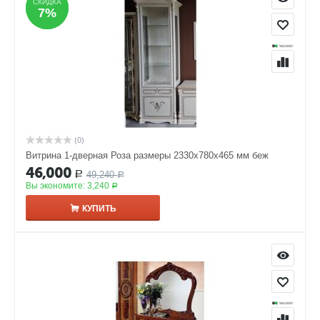
СКИДКА
СКИДКА
7%
7%
(0)
Витрина 1-дверная Роза размеры 2330x780x465 мм беж
46,000
49,240
Р
Р
Вы экономите:
3,240
Р
КУПИТЬ