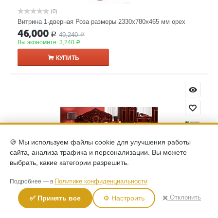
(0)
Витрина 1-дверная Роза размеры 2330x780x465 мм орех
46,000
49,240
Р
Р
Вы экономите:
3,240
Р
КУПИТЬ
🍪 Мы используем файлы cookie для улучшения работы
сайта, анализа трафика и персонализации. Вы можете
выбрать, какие категории разрешить.
Политике конфиденциальности
Подробнее — в
(0)
Кровать Роза 2-х спальная размеры 2130*1615*1205 мм и
✖️ Отклонить
✅ Принять все
⚙️ Настроить
спальным местом 1400*2000мм могано
41,000
Р