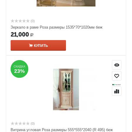
(0)
Зеркало в раме Роза размеры 1535*70*1020мм беж
21,000
Р
КУПИТЬ
СКИДКА
СКИДКА
23%
23%
(0)
Витрина угловая Роза размеры 555*555*2040 (R 495) беж