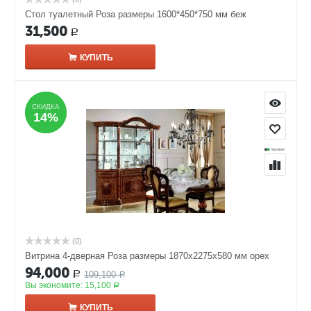
Стол туалетный Роза размеры 1600*450*750 мм беж
31,500
Р
КУПИТЬ
СКИДКА
СКИДКА
14%
14%
(0)
Витрина 4-дверная Роза размеры 1870x2275x580 мм орех
94,000
109,100
Р
Р
Вы экономите:
15,100
Р
КУПИТЬ