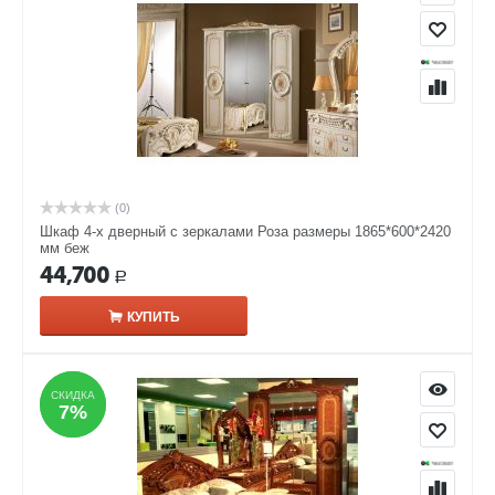
(0)
Шкаф 4-х дверный с зеркалами Роза размеры 1865*600*2420
мм беж
44,700
Р
КУПИТЬ
СКИДКА
СКИДКА
7%
7%