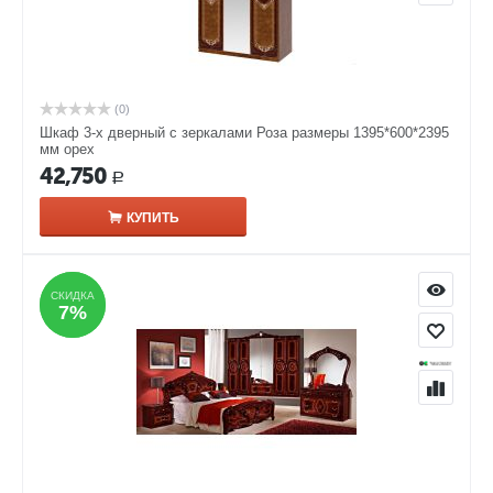
(0)
Шкаф 3-х дверный с зеркалами Роза размеры 1395*600*2395
мм орех
42,750
Р
КУПИТЬ
СКИДКА
СКИДКА
7%
7%