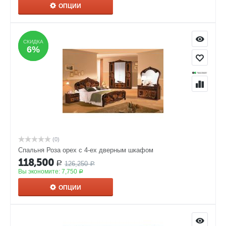
ОПЦИИ
СКИДКА
СКИДКА
6%
6%
(0)
Спальня Роза орех с 4-ех дверным шкафом
118,500
126,250
Р
Р
Вы экономите:
7,750
Р
ОПЦИИ