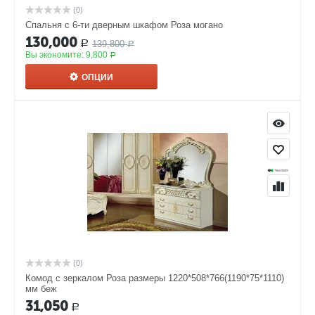
(0)
Спальня с 6-ти дверным шкафом Роза могано
130,000
139,800
Р
Р
Вы экономите:
9,800
Р
ОПЦИИ
(0)
Комод с зеркалом Роза размеры 1220*508*766(1190*75*1110)
мм беж
31,050
Р