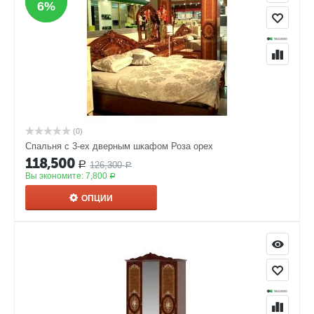
6%
6%
(0)
Спальня с 3-ех дверным шкафом Роза орех
118,500
126,300
Р
Р
Вы экономите:
7,800
Р
ОПЦИИ