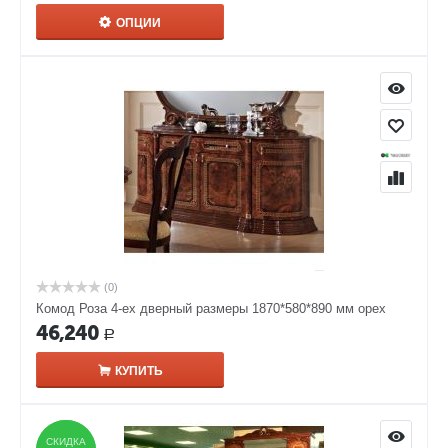
ОПЦИИ
(0)
Комод Роза 4-ех дверный размеры 1870*580*890 мм орех
46,240
Р
КУПИТЬ
СКИДКА
СКИДКА