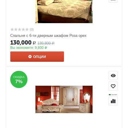
(0)
Спальня с 6-ти дверным шкафом Роза орех
130,000
139,800
Р
Р
Вы экономите:
9,800
Р
ОПЦИИ
СКИДКА
СКИДКА
7%
7%