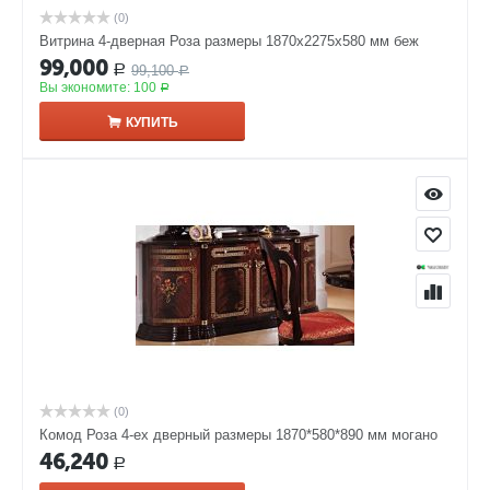
(0)
Витрина 4-дверная Роза размеры 1870x2275x580 мм беж
99,000
99,100
Р
Р
Вы экономите:
100
Р
КУПИТЬ
(0)
Комод Роза 4-ех дверный размеры 1870*580*890 мм могано
46,240
Р