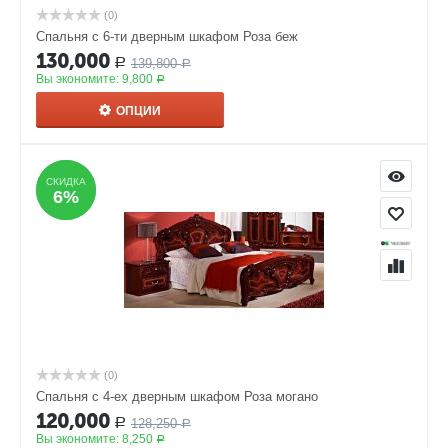
(0)
Спальня с 6-ти дверным шкафом Роза беж
130,000
139,800
Р
Р
Вы экономите:
9,800
Р
ОПЦИИ
СКИДКА
СКИДКА
6%
6%
(0)
Спальня с 4-ех дверным шкафом Роза могано
120,000
128,250
Р
Р
Вы экономите:
8,250
Р