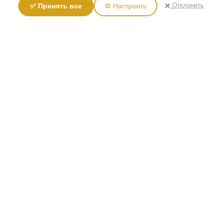
✖️ Отклонить
✅ Принять все
⚙️ Настроить
(0)
Стол туалетный Луиза ММ-227-06 белая эмаль
68,410
Р
КУПИТЬ
(0)
Стол туалетный Луиза ММ-227-06 белая эмаль с
кракелюром​
68,410
Р