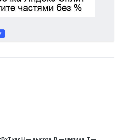
xBxT как H — высота, B — ширина, T —