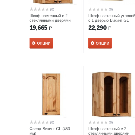
(0)
(0)
Шкаф настенный с 2
Шкаф настенный углово
стеклянными дверями
с 1 дверью Викинг GL
(900 мм) Викинг GL №24
№11/1
19,665
22,290
Р
Р
ОПЦИИ
ОПЦИИ
(0)
(0)
Фасад Викинг GL (450
Шкаф настенный с 2
мм)
стеклянными дверями