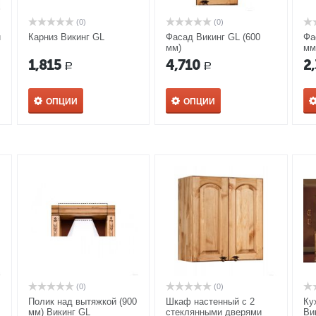
(0)
(0)
й
Карниз Викинг GL
Фасад Викинг GL (600
Фа
мм)
мм
1,815
4,710
2
Р
Р
ОПЦИИ
ОПЦИИ
(0)
(0)
Полик над вытяжкой (900
Шкаф настенный с 2
Ку
мм) Викинг GL
стеклянными дверями
Ви