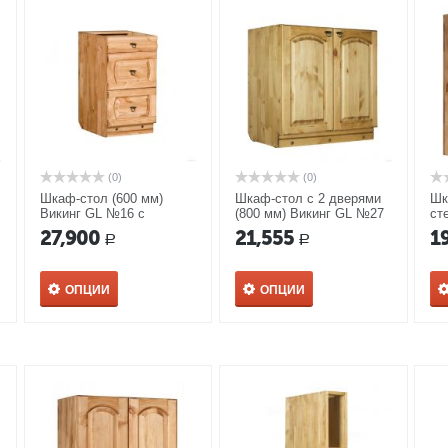
(0)
(0)
Шкаф-стол (600 мм)
Шкаф-стол с 2 дверями
Шк
Викинг GL №16 с
(800 мм) Викинг GL №27
ст
метабоксами
(8
27,900
21,555
1
Р
Р
ОПЦИИ
ОПЦИИ