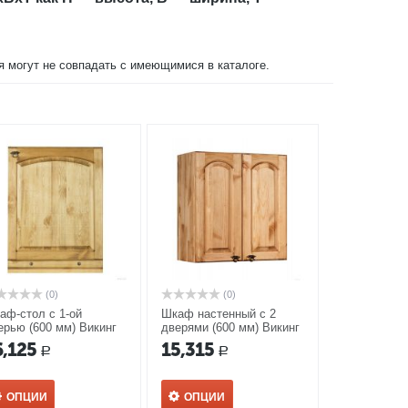
ия могут не совпадать с имеющимися в каталоге.
(0)
(0)
аф-стол с 1-ой
Шкаф настенный с 2
ерью (600 мм) Викинг
дверями (600 мм) Викинг
 №26
GL №10 и сушкой
6,125
15,315
Р
Р
ОПЦИИ
ОПЦИИ