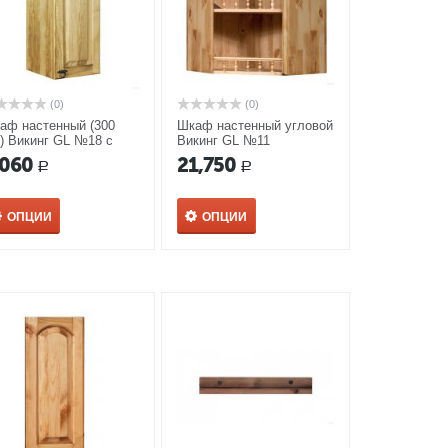
(0)
(0)
аф настенный (300
Шкаф настенный угловой
) Викинг GL №18 с
Викинг GL №11
лкой
,060
21,750
Р
Р
ОПЦИИ
ОПЦИИ