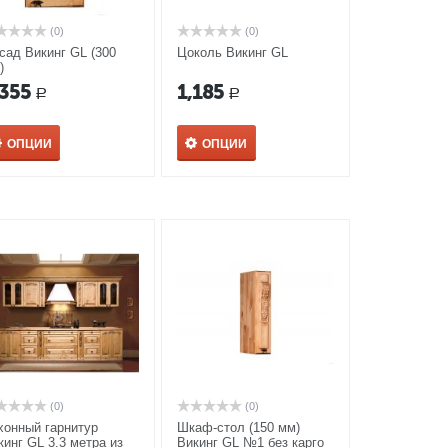
(0)
(0)
сад Викинг GL (300
Цоколь Викинг GL
)
,355
1,185
Р
Р
ОПЦИИ
ОПЦИИ
(0)
(0)
хонный гарнитур
Шкаф-стол (150 мм)
кинг GL 3.3 метра из
Викинг GL №1 без карго