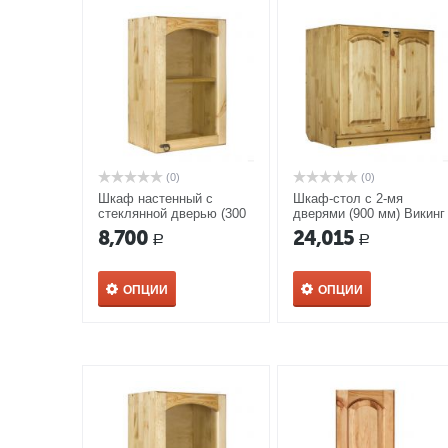
(0)
(0)
Шкаф настенный с
Шкаф-стол с 2-мя
стеклянной дверью (300
дверями (900 мм) Викинг
мм) Викинг GL №19
GL №17
8,700
24,015
Р
Р
ОПЦИИ
ОПЦИИ