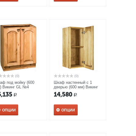
(0)
(0)
аф под мойку (600
Шкаф настенный с 1
) Викинг GL №4
дверью (600 мм) Викинг
GL №29 с полкой
5,135
14,580
Р
Р
ОПЦИИ
ОПЦИИ