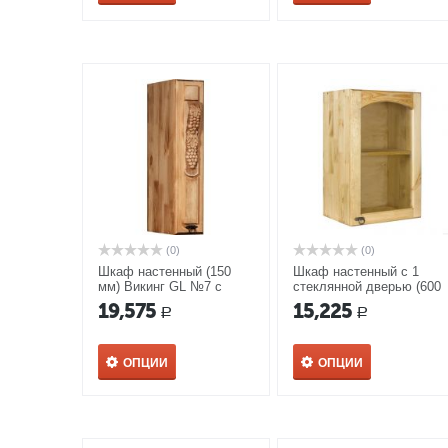
(0)
(0)
Шкаф настенный (150
Шкаф настенный с 1
мм) Викинг GL №7 с
стеклянной дверью (600
полкой
мм) Викинг GL №30
19,575
15,225
Р
Р
ОПЦИИ
ОПЦИИ