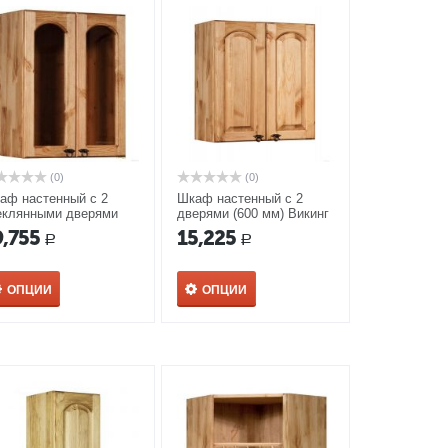
(0)
(0)
аф настенный с 2
Шкаф настенный с 2
еклянными дверями
дверями (600 мм) Викинг
00 мм) Викинг GL №32
GL №21 с полкой
9,755
15,225
Р
Р
ОПЦИИ
ОПЦИИ