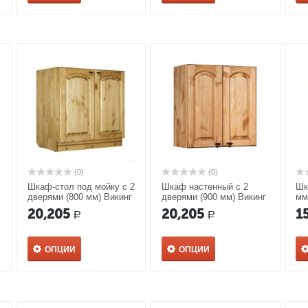
(0)
(0)
Шкаф-стол под мойку с 2
Шкаф настенный с 2
Шк
дверями (800 мм) Викинг
дверями (900 мм) Викинг
мм
GL №28
GL №23 с полкой
20,205
20,205
1
Р
Р
ОПЦИИ
ОПЦИИ