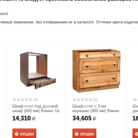
ного!
тивные изменения, без отображения их в каталоге. Оттенки цвета издел
(0)
(0)
Шкаф-стол под духовой
Шкаф-стол с 2-мя
Шк
шкаф (600 мм) Викинг GL
ящиками (900 мм) Викинг
дв
№12
GL №5
GL
14,310
34,605
1
Р
Р
ОПЦИИ
ОПЦИИ