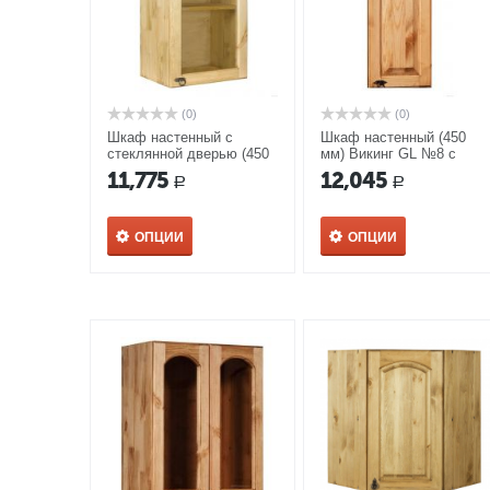
(0)
(0)
Шкаф настенный с
Шкаф настенный (450
стеклянной дверью (450
мм) Викинг GL №8 с
мм) Викинг GL №20 с
полкой
11,775
12,045
Р
Р
полкой
ОПЦИИ
ОПЦИИ