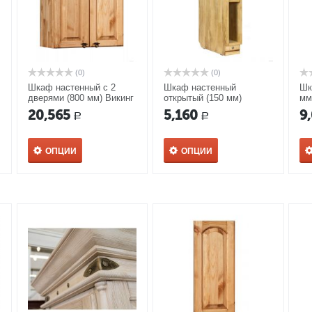
(0)
(0)
Шкаф настенный с 2
Шкаф настенный
Шк
дверями (800 мм) Викинг
открытый (150 мм)
мм
GL №33 и сушкой
Викинг GL №25 с полкой
по
20,565
5,160
9
Р
Р
ОПЦИИ
ОПЦИИ