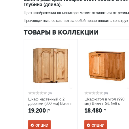
глубина (длина).
Цвет изображения на мониторе может отличаться от реаль
Производитель оставляет за собой право вносить конструк
ТОВАРЫ В КОЛЛЕКЦИИ
(0)
(0)
Шкаф настенный с 2
Шкаф-стол в угол (990
дверями (800 мм) Викинг
мм) Викинг GL №6 с
GL №31 с полкой
полкой
19,200
18,480
Р
Р
ОПЦИИ
ОПЦИИ