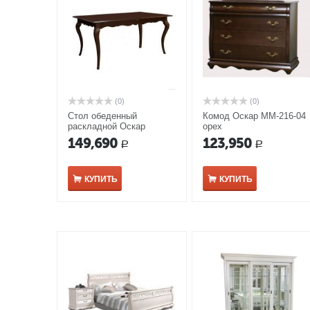
(0)
(0)
Стол обеденный
Комод Оскар ММ-216-04
раскладной Оскар
орех
ММ-210-40 орех
149,690
123,950
Р
Р
КУПИТЬ
КУПИТЬ