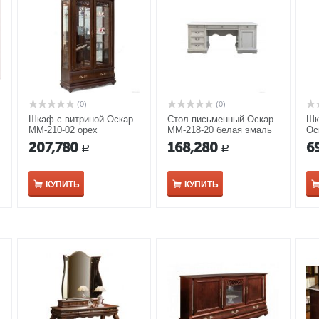
(0)
(0)
Шкаф с витриной Оскар
Стол письменный Оскар
Шк
ММ-210-02 орех
ММ-218-20 белая эмаль
Ос
207,780
168,280
6
Р
Р
КУПИТЬ
КУПИТЬ