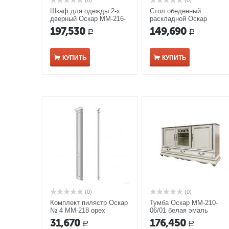
(0)
(0)
Шкаф для одежды 2-х
Стол обеденный
дверный Оскар ММ-216-
раскладной Оскар
01/02 белая эмаль
ММ-210-40 белая эмаль
197,530
149,690
Р
Р
с темной патиной
КУПИТЬ
КУПИТЬ
(0)
(0)
Комплект пилястр Оскар
Тумба Оскар ММ-210-
№ 4 ММ-218 орех
06/01 белая эмаль
31,670
176,450
Р
Р