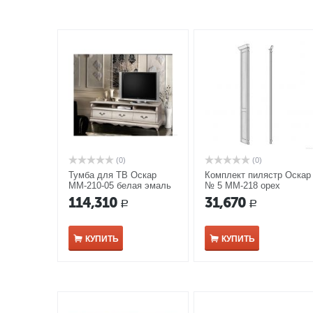
(0)
(0)
Тумба для ТВ Оскар
Комплект пилястр Оскар
ММ-210-05 белая эмаль
№ 5 ММ-218 орех
114,310
31,670
Р
Р
КУПИТЬ
КУПИТЬ