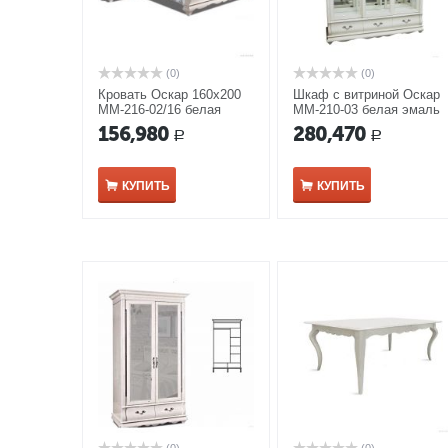
(0)
(0)
Кровать Оскар 160х200
Шкаф с витриной Оскар
ММ-216-02/16 белая
ММ-210-03 белая эмаль
эмаль
156,980
280,470
Р
Р
КУПИТЬ
КУПИТЬ