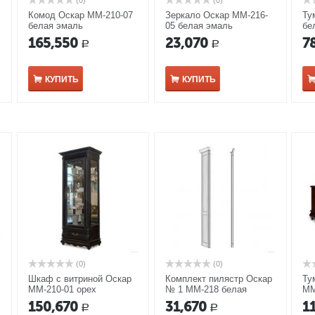
(0)
(0)
Комод Оскар ММ-210-07
Зеркало Оскар ММ-216-
Ту
белая эмаль
05 белая эмаль
бе
165,550
23,070
7
Р
Р
КУПИТЬ
КУПИТЬ
(0)
(0)
Шкаф с витриной Оскар
Комплект пилястр Оскар
Ту
ММ-210-01 орех
№ 1 ММ-218 белая
ММ
эмаль
150,670
31,670
1
Р
Р