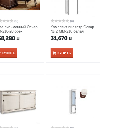
(0)
(0)
ол письменный Оскар
Комплект пилястр Оскар
-218-20 орех
№ 2 ММ-218 белая
эмаль
68,280
31,670
Р
Р
КУПИТЬ
КУПИТЬ