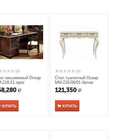
(0)
(0)
ол письменный Оскар
Стол туалетный Оскар
-218-21 орех
ММ-216-06/01 белая
эмаль
68,280
121,350
Р
Р
КУПИТЬ
КУПИТЬ