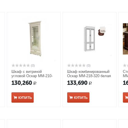
(0)
(0)
Шкаф с витриной
Шкаф комбинированный
Ст
угловой Оскар ММ-210-
Оскар ММ-218-320 белая
ММ
01У/01 белая эмаль
эмаль
130,260
133,690
1
Р
Р
КУПИТЬ
КУПИТЬ