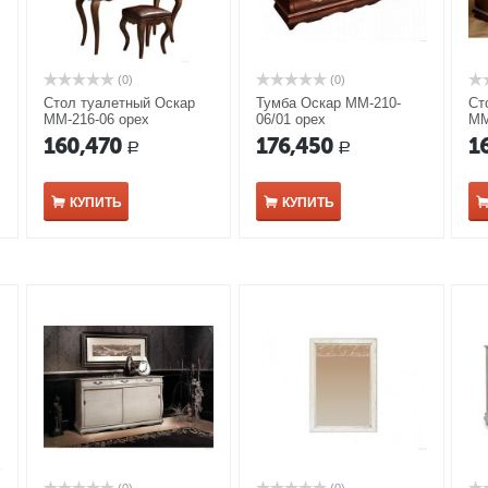
(0)
(0)
Стол туалетный Оскар
Тумба Оскар ММ-210-
Ст
ММ-216-06 орех
06/01 орех
ММ
160,470
176,450
1
Р
Р
КУПИТЬ
КУПИТЬ