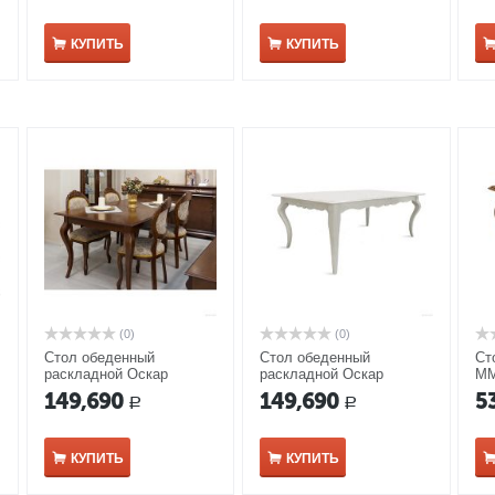
КУПИТЬ
КУПИТЬ
(0)
(0)
Стол обеденный
Стол обеденный
Ст
раскладной Оскар
раскладной Оскар
ММ
ММ-210-40 коньяк
ММ-210-40 белая эмаль
149,690
149,690
5
Р
Р
с золотой патиной
КУПИТЬ
КУПИТЬ