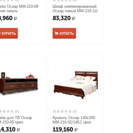
(0)
(0)
мба Оскар ММ-210-08
Шкаф комбинированный
лая эмаль
Оскар левый ММ-218-111
орех
8,960
83,320
Р
Р
КУПИТЬ
КУПИТЬ
(0)
(0)
мба для ТВ Оскар
Кровать Оскар 140х200
-210-05 орех
ММ-216-02/14Б2 орех
14,310
119,160
Р
Р