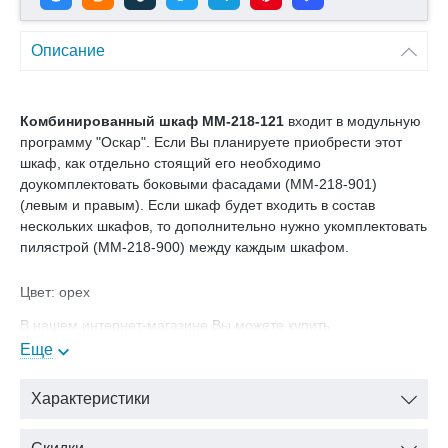
Описание
Комбинированный шкаф ММ-218-121
входит в модульную
программу "Оскар". Если Вы планируете приобрести этот
шкаф, как отдельно стоящий его необходимо
доукомплектовать боковыми фасадами (ММ-218-901)
(левым и правым). Если шкаф будет входить в состав
нескольких шкафов, то дополнительно нужно укомплектовать
пилястрой (ММ-218-900) между каждым шкафом.
Цвет: орех
В нашем интернет-магазине Вы можете купить
комбинированный шкаф Оскар ММ-218-121 с доставкой на
Еще
дом.
Характеристики