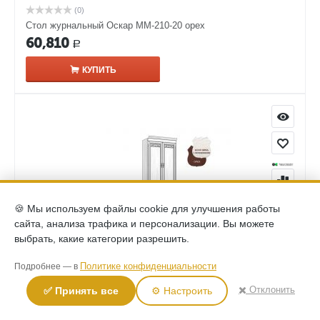
(0)
Стол журнальный Оскар ММ-210-20 орех
60,810
Р
КУПИТЬ
🍪 Мы используем файлы cookie для улучшения работы
сайта, анализа трафика и персонализации. Вы можете
выбрать, какие категории разрешить.
(0)
Политике конфиденциальности
Подробнее — в
Шкаф комбинированный Оскар ММ-218-320 белая эмаль
133,690
✖️ Отклонить
✅ Принять все
⚙️ Настроить
Р
КУПИТЬ