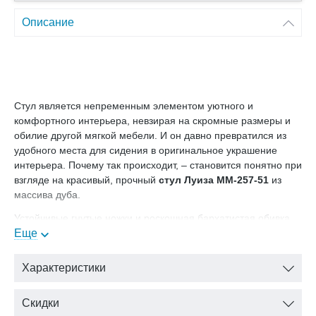
Описание
Стул является непременным элементом уютного и
комфортного интерьера, невзирая на скромные размеры и
обилие другой мягкой мебели. И он давно превратился из
удобного места для сидения в оригинальное украшение
интерьера. Почему так происходит, – становится понятно при
взгляде на красивый, прочный
стул Луиза ММ-257-51
из
массива дуба.
Устойчивые гнутые ножки и роскошная бархатистая обивка
из ткани в дворцовом стиле притягивают взгляд. Такой
Еще
предмет мебели импозантно смотрится и в наборе, и
разместившись отдельно у стены.
Характеристики
Природную прелесть текстуры дуба подчеркнет теплый
коньячный оттенок с серебряной патиной.
Скидки