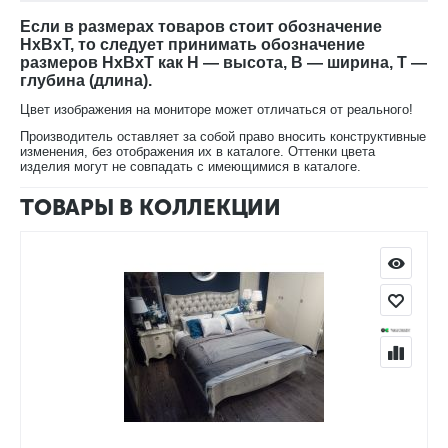
В нашем интернет-магазине Вы можете купить стул ММ-257-
Если в размерах товаров стоит обозначение
51 с доставкой на дом.
HxBxT, то следует принимать обозначение
размеров HxBxT как H — высота, B — ширина, T —
глубина (длина).
Цвет изображения на мониторе может отличаться от реального!
Производитель оставляет за собой право вносить конструктивные
изменения, без отображения их в каталоге. Оттенки цвета
изделия могут не совпадать с имеющимися в каталоге.
ТОВАРЫ В КОЛЛЕКЦИИ