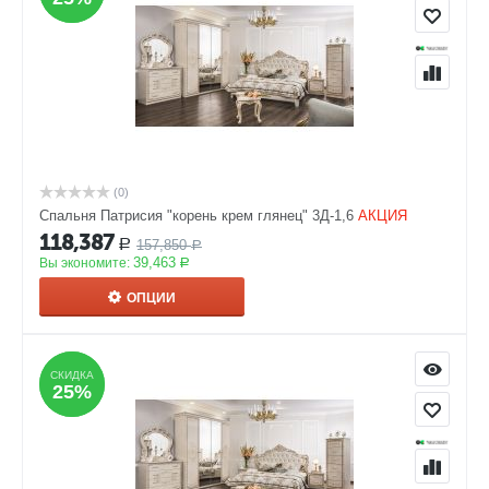
(0)
Спальня Патрисия "корень крем глянец" 3Д-1,6
АКЦИЯ
118,387
157,850
Р
Р
39,463
Вы экономите:
Р
ОПЦИИ
СКИДКА
СКИДКА
25%
25%