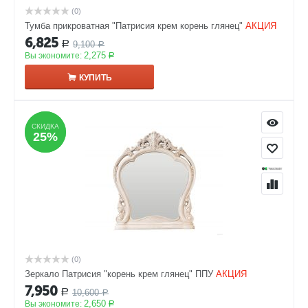
(0)
Тумба прикроватная "Патрисия крем корень глянец"
АКЦИЯ
6,825
9,100
Р
Р
2,275
Вы экономите:
Р
КУПИТЬ
СКИДКА
СКИДКА
25%
25%
(0)
Зеркало Патрисия "корень крем глянец" ППУ
АКЦИЯ
7,950
10,600
Р
Р
2,650
Вы экономите:
Р