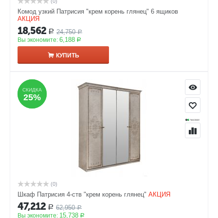
(0)
Комод узкий Патрисия "крем корень глянец" 6 ящиков
АКЦИЯ
18,562
24,750
Р
Р
6,188
Вы экономите:
Р
КУПИТЬ
СКИДКА
СКИДКА
25%
25%
(0)
Шкаф Патрисия 4-ств "крем корень глянец"
АКЦИЯ
47,212
62,950
Р
Р
15,738
Вы экономите:
Р