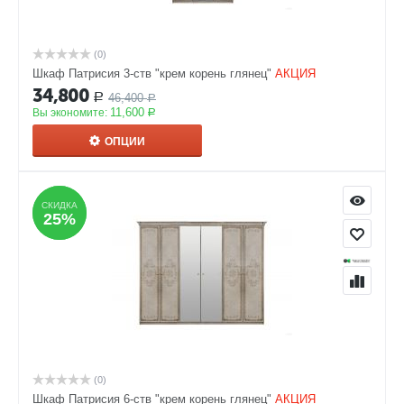
(0)
Шкаф Патрисия 3-ств "крем корень глянец"
АКЦИЯ
34,800
46,400
Р
Р
11,600
Вы экономите:
Р
ОПЦИИ
СКИДКА
СКИДКА
25%
25%
(0)
Шкаф Патрисия 6-ств "крем корень глянец"
АКЦИЯ