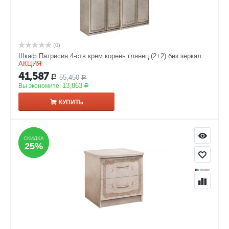
(0)
Шкаф Патрисия 4-ств крем корень глянец (2+2) без зеркал
АКЦИЯ
41,587
55,450
Р
Р
13,863
Вы экономите:
Р
КУПИТЬ
СКИДКА
СКИДКА
25%
25%