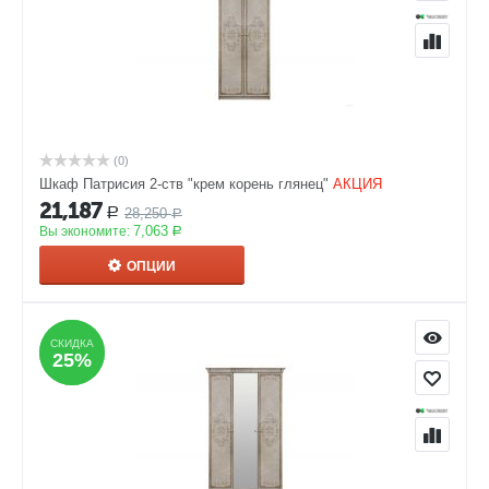
(0)
Шкаф Патрисия 2-ств "крем корень глянец"
АКЦИЯ
21,187
28,250
Р
Р
7,063
Вы экономите:
Р
ОПЦИИ
СКИДКА
СКИДКА
25%
25%