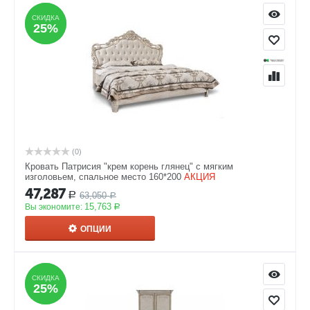
СКИДКА
СКИДКА
25%
25%
(0)
Кровать Патрисия "крем корень глянец" с мягким
изголовьем, спальное место 160*200
АКЦИЯ
47,287
63,050
Р
Р
15,763
Вы экономите:
Р
ОПЦИИ
СКИДКА
СКИДКА
25%
25%