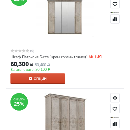
(0)
Шкаф Патрисия 5-ств "крем корень глянец"
АКЦИЯ
60,300
80,400
Р
Р
20,100
Вы экономите:
Р
ОПЦИИ
СКИДКА
СКИДКА
25%
25%