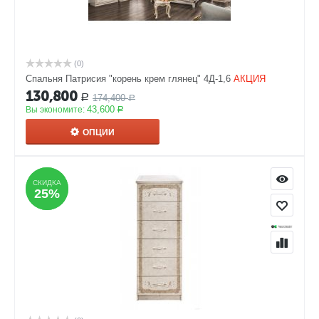
(0)
Спальня Патрисия "корень крем глянец" 4Д-1,6
АКЦИЯ
130,800
174,400
Р
Р
43,600
Вы экономите:
Р
ОПЦИИ
СКИДКА
СКИДКА
25%
25%