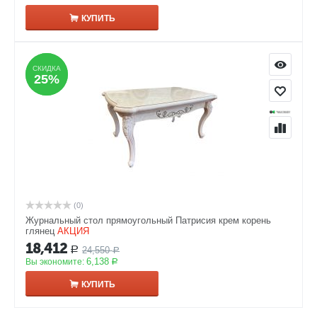
КУПИТЬ
СКИДКА
СКИДКА
25%
25%
(0)
Журнальный стол прямоугольный Патрисия крем корень
глянец
АКЦИЯ
18,412
24,550
Р
Р
6,138
Вы экономите:
Р
КУПИТЬ