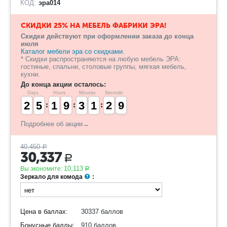
КОД:
эра014
СКИДКИ 25% НА МЕБЕЛЬ ФАБРИКИ ЭРА!
Скидки действуют при оформлении заказа до конца
июля
Каталог мебели эра со скидками.
* Скидки распространяются на любую мебель ЭРА:
гостиные, спальни, столовые группы, мягкая мебель,
кухни.
До конца акции осталось:
Days
Hours
Minutes
Seconds
1
1
2
2
4
4
5
5
1
1
1
1
8
8
9
9
2
2
3
3
1
1
1
1
3
2
2
9
8
8
Подробнее об акции→
40,450
Р
30,337
Р
10,113
Вы экономите:
Р
Зеркало для комода
:
Цена в баллах:
30337 баллов
Бонусные баллы:
910 баллов