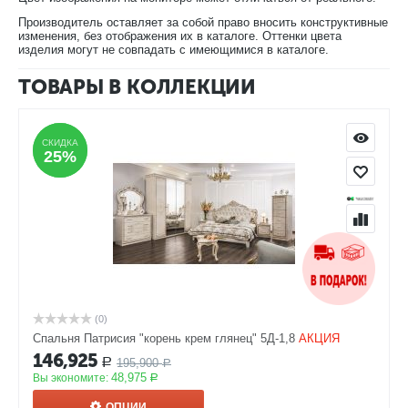
Производитель оставляет за собой право вносить конструктивные
изменения, без отображения их в каталоге. Оттенки цвета
изделия могут не совпадать с имеющимися в каталоге.
ТОВАРЫ В КОЛЛЕКЦИИ
СКИДКА
СКИДКА
25%
25%
(0)
Спальня Патрисия "корень крем глянец" 5Д-1,8
АКЦИЯ
146,925
195,900
Р
Р
48,975
Вы экономите:
Р
ОПЦИИ