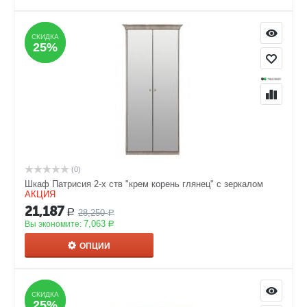
СКИДКА
СКИДКА
25%
25%
(0)
Шкаф Патрисия 2-х ств "крем корень глянец" с зеркалом
АКЦИЯ
21,187
28,250
Р
Р
7,063
Вы экономите:
Р
ОПЦИИ
СКИДКА
СКИДКА
25%
25%