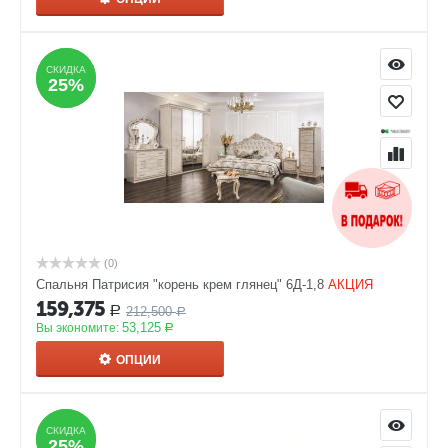
СКИДКА
СКИДКА
25%
25%
(0)
Спальня Патрисия "корень крем глянец" 6Д-1,8
АКЦИЯ
159,375
212,500
Р
Р
53,125
Вы экономите:
Р
ОПЦИИ
СКИДКА
СКИДКА
25%
25%