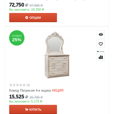
72,750
97,000
Р
Р
24,250
Вы экономите:
Р
ОПЦИИ
СКИДКА
СКИДКА
25%
25%
(0)
Комод Патрисия 4-е ящика
АКЦИЯ
15,525
20,700
Р
Р
5,175
Вы экономите:
Р
КУПИТЬ