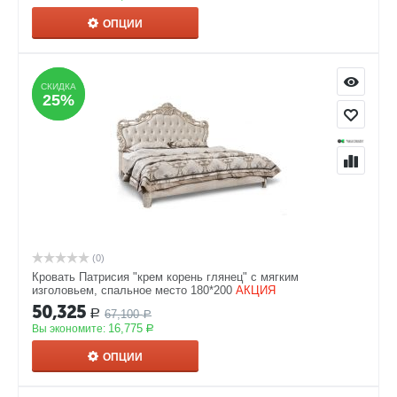
ОПЦИИ
СКИДКА
СКИДКА
25%
25%
(0)
Кровать Патрисия "крем корень глянец" с мягким
изголовьем, спальное место 180*200
АКЦИЯ
50,325
67,100
Р
Р
16,775
Вы экономите:
Р
ОПЦИИ